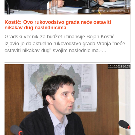
Kostić: Ovo rukovodstvo grada neće ostaviti
nikakav dug naslednicima
Gradski većnik za budžet i finansije Bojan Kostić
izjavio je da aktuelno rukovodstvo grada Vranja "neće
ostaviti nikakav dug" svojim naslednicima.-...
16.10.2018 10:05