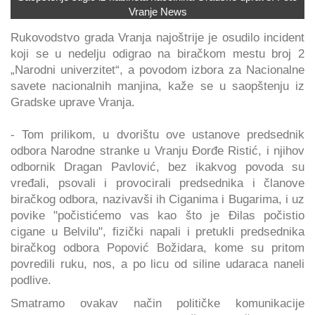
Vranje News
Rukovodstvo grada Vranja najoštrije je osudilo incident
koji se u nedelju odigrao na biračkom mestu broj 2
„Narodni univerzitet“, a povodom izbora za Nacionalne
savete nacionalnih manjina, kaže se u saopštenju iz
Gradske uprave Vranja.
- Tom prilikom, u dvorištu ove ustanove predsednik
odbora Narodne stranke u Vranju Đorđe Ristić, i njihov
odbornik Dragan Pavlović, bez ikakvog povoda su
vređali, psovali i provocirali predsednika i članove
biračkog odbora, nazivavši ih Ciganima i Bugarima, i uz
povike "počistićemo vas kao što je Đilas počistio
cigane u Belvilu", fizički napali i pretukli predsednika
biračkog odbora Popović Božidara, kome su pritom
povredili ruku, nos, a po licu od siline udaraca naneli
podlive.
Smatramo ovakav način političke komunikacije