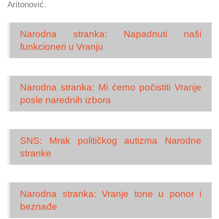
Aritonović.
Narodna stranka: Napadnuti naši
funkcioneri u Vranju
Narodna stranka: Mi ćemo počistiti Vranje
posle narednih izbora
SNS: Mrak političkog autizma Narodne
stranke
Narodna stranka: Vranje tone u ponor i
beznađe