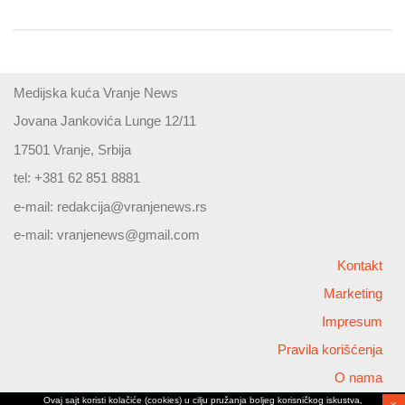
Medijska kuća Vranje News
Jovana Jankovića Lunge 12/11
17501 Vranje, Srbija
tel: +381 62 851 8881
e-mail:
redakcija@vranjenews.rs
e-mail:
vranjenews@gmail.com
Kontakt
Marketing
Impresum
Pravila korišćenja
O nama
Ovaj sajt koristi kolačiće (cookies) u cilju pružanja boljeg korisničkog iskustva,