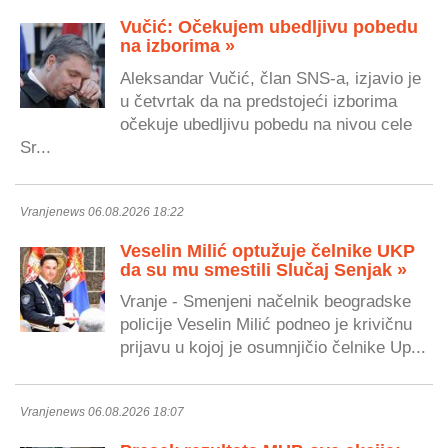
Vučić: Očekujem ubedljivu pobedu
na izborima »
Aleksandar Vučić, član SNS-a, izjavio je
u četvrtak da na predstojeći izborima
očekuje ubedljivu pobedu na nivou cele
Sr...
Vranjenews 06.08.2026 18:22
Veselin Milić optužuje čelnike UKP
da su mu smestili Slučaj Senjak »
Vranje - Smenjeni načelnik beogradske
policije Veselin Milić podneo je krivičnu
prijavu u kojoj je osumnjičio čelnike Up...
Vranjenews 06.08.2026 18:07