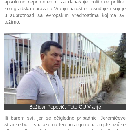
apsolutno neprimerenim za današnje političke prilike,
koji gradska uprava u Vranju najoštrije osuđuje i koji je
u suprotnosti sa evropskim vrednostima kojima svi
težimo.
Božidar Popović. Foto GU Vranje
Ili barem svi, jer se očigledno pripadnici Jeremićeve
stranke bolje snalaze na terenu argumenata gole fizičke