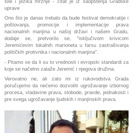
sile i jezika mržnje - citat je iz saopštenja Gradske
uprave
Ono što je danas trebalo da bude festival demokratije i
poštovanja, promocije i implementacije prava
nacionalnih manjina u našoj državi i našem Gradu,
dodaje se, pretvorilo se, "isključivom krivicom
Jeremićevim lokalnih marioneta u farsu zastrašivanja
političkih protivnika i nacionalnih manjina".
- Pitamo se da li su to vrednosti i evropski standardi za
koje se načelno zalaže Jeremić i njegova družina.
Verovatno ne, ali zato mi iz rukovodstva Grada
poručujemo da nećemo dozvoliti ugrožavanje izbornog
procesa, vladavine prava, slobode, pravde, jednakosti i
pre svega ugrožavanje ljudskih i manjinskih prava.