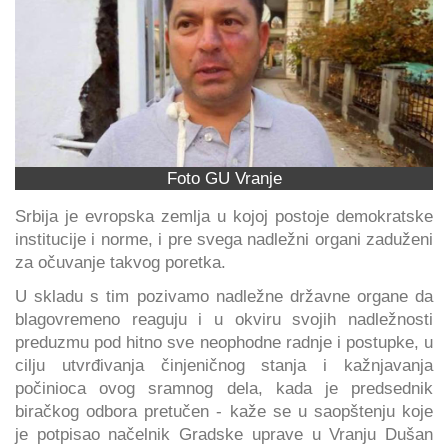
Foto GU Vranje
Srbija je evropska zemlja u kojoj postoje demokratske
institucije i norme, i pre svega nadležni organi zaduženi
za očuvanje takvog poretka.
U skladu s tim pozivamo nadležne državne organe da
blagovremeno reaguju i u okviru svojih nadležnosti
preduzmu pod hitno sve neophodne radnje i postupke, u
cilju utvrđivanja činjeničnog stanja i kažnjavanja
počinioca ovog sramnog dela, kada je predsednik
biračkog odbora pretučen - kaže se u saopštenju koje
je potpisao načelnik Gradske uprave u Vranju Dušan