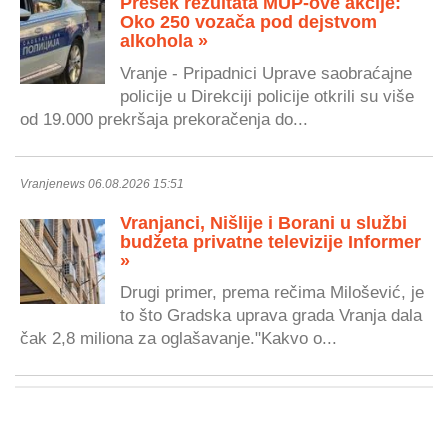
Presek rezultata MUP-ove akcije:
Oko 250 vozača pod dejstvom
alkohola »
Vranje - Pripadnici Uprave saobraćajne
policije u Direkciji policije otkrili su više
od 19.000 prekršaja prekoračenja do...
Vranjenews 06.08.2026 15:51
Vranjanci, Nišlije i Borani u službi
budžeta privatne televizije Informer
»
Drugi primer, prema rečima Milošević, je
to što Gradska uprava grada Vranja dala
čak 2,8 miliona za oglašavanje."Kakvo o...