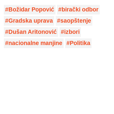
Božidar Popović
birački odbor
Gradska uprava
saopštenje
Dušan Aritonović
izbori
nacionalne manjine
Politika