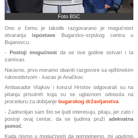
Foto BSC
Ono o čemu je takođe razgovarano je mogućnost
otvaranja
ispostave
Bugarsko–srpskog centra u
Bujanovcu.
-
Postoji mogućnost
da se ove godine ostvari i ta
zamisao.
Naravno, prvo moramo obaviti razgovore sa opštinskim
rukovodstvom - kazao je Anačkov.
Ambasador Vlajkov i konzul Hristov odgovarali su na
pitanja prisutnih koja su se uglavnom odnosila na
proceduru za dobijanje
bugarskog državljanstva
.
- Zadovoljan sam što se ljudi interesuju, pitaju, jer zato i
postoji ovaj centar, da se ljudima pruži
adekvatna
pomoć
.
Kada nismo u mogućnosti da pomognemo, mi uputimo