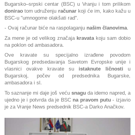
Bugarsko–srpski centar (BSC) u Vranju i tom prilikom
donirao
tom udruženju
računar
koji će im, kako kažu u
BSC-u "umnogome olakšati rad".
- Ovaj računar biće na raspolaganju
našim članovima
.
Za mene je od velikog značaja
kravata
koju sam dobio
na poklon od ambasadora.
Ove kravate su specijalno izrađene povodom
Bugarskog predsedavanja Savetom Evropske unije i
vlasnici ovakve kravate su
istaknute ličnosti
u
Bugarskoj, počev od predsednika Bugarske,
ambasadora i sl.
To saznanje mi daje još veću
snagu
da idemo napred, a
ujedno je i potvrda da je BSC
na pravom putu
- izjavio
je za Vranje News predsednik BSC-a Darko Anačkov.