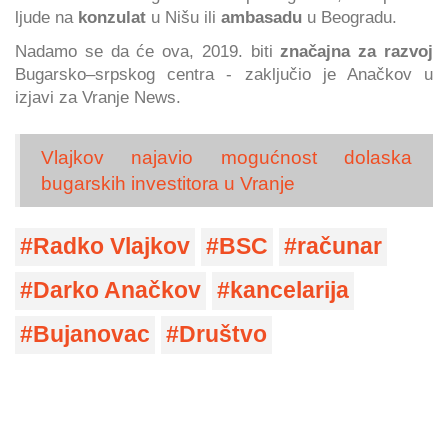
ljude na
konzulat
u Nišu ili
ambasadu
u Beogradu.
Nadamo se da će ova, 2019. biti
značajna za razvoj
Bugarsko–srpskog centra - zaključio je Anačkov u
izjavi za Vranje News.
Vlajkov najavio mogućnost dolaska
bugarskih investitora u Vranje
Radko Vlajkov
BSC
računar
Darko Anačkov
kancelarija
Bujanovac
Društvo