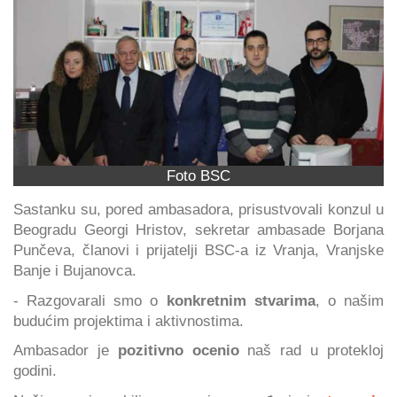
Foto BSC
Sastanku su, pored ambasadora, prisustvovali konzul u
Beogradu Georgi Hristov, sekretar ambasade Borjana
Punčeva, članovi i prijatelji BSC-a iz Vranja, Vranjske
Banje i Bujanovca.
- Razgovarali smo o
konkretnim stvarima
, o našim
budućim projektima i aktivnostima.
Ambasador je
pozitivno ocenio
naš rad u protekloj
godini.