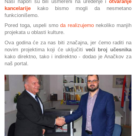
Naši napori su bili usmereni na uređenje i
otvaranje
kancelarije
kako bismo mogli da nesmetano
funkcionišemo.
Pored toga, uspeli smo
da realizujemo
nekoliko manjih
projekata u oblasti kulture.
Ova godina će za nas biti značajna, jer ćemo raditi na
novim projektima koji će uključiti
veći broj učesnika
kako direktno, tako i indirektno - dodao je Anačkov za
naš portal.