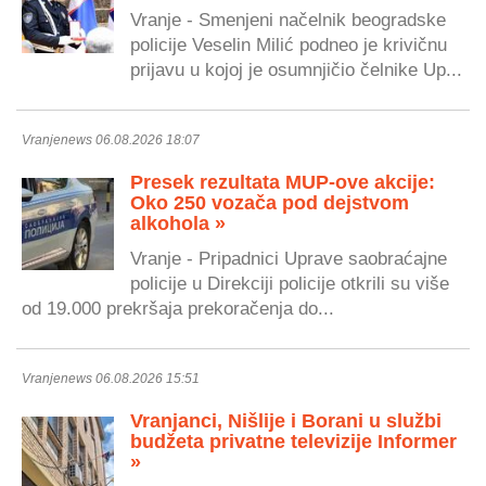
Vranje - Smenjeni načelnik beogradske
policije Veselin Milić podneo je krivičnu
prijavu u kojoj je osumnjičio čelnike Up...
Vranjenews 06.08.2026 18:07
Presek rezultata MUP-ove akcije:
Oko 250 vozača pod dejstvom
alkohola »
Vranje - Pripadnici Uprave saobraćajne
policije u Direkciji policije otkrili su više
od 19.000 prekršaja prekoračenja do...
Vranjenews 06.08.2026 15:51
Vranjanci, Nišlije i Borani u službi
budžeta privatne televizije Informer
»