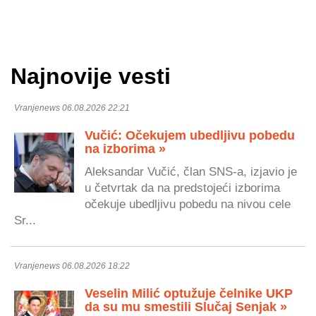
Najnovije vesti
Vranjenews 06.08.2026 22:21
Vučić: Očekujem ubedljivu pobedu
na izborima »
Aleksandar Vučić, član SNS-a, izjavio je
u četvrtak da na predstojeći izborima
očekuje ubedljivu pobedu na nivou cele
Sr...
Vranjenews 06.08.2026 18:22
Veselin Milić optužuje čelnike UKP
da su mu smestili Slučaj Senjak »