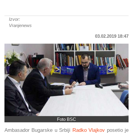
Izvor:
Vranjenews
03.02.2019 18:47
Foto BSC
Ambasador Bugarske u Srbiji
Radko Vlajkov
posetio je