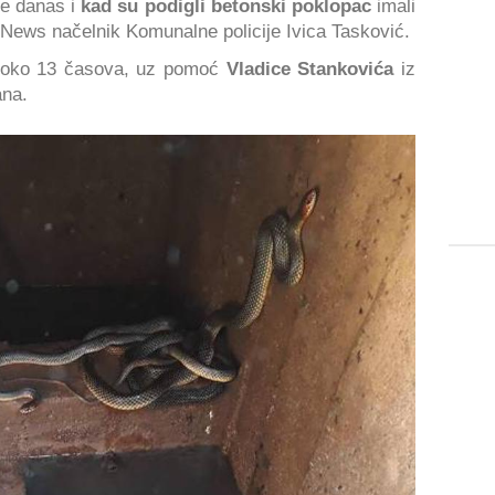
e danas i
kad su podigli betonski poklopac
imali
e News načelnik Komunalne policije Ivica Tasković.
u oko 13 časova, uz pomoć
Vladice Stankovića
iz
ana.