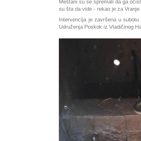
Meštani su se spremali da ga očist
su šta da vide - rekao je za Vranj
Intervencija je završena u subot
Udruženja Poskok iz Vladičinog H