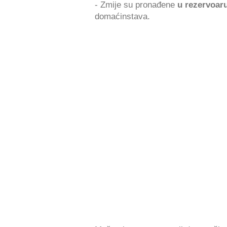
- Zmije su pronađene
u rezervoar
domaćinstava.