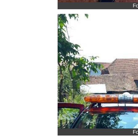
Fo
Fo