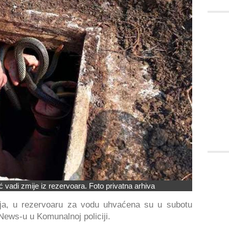
 vadi zmije iz rezervoara. Foto privatna arhiva
ja, u rezervoaru za vodu uhvaćena su u subotu
 News-u u Komunalnoj policiji.