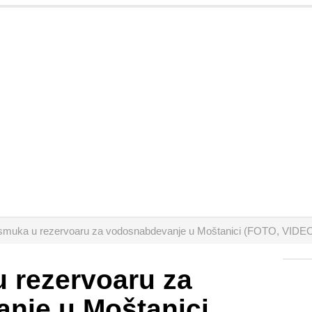
i smuka u rezervoaru za vodosnabdevanje u Moštanici (FOTO, VIDE
u rezervoaru za
nje u Moštanici