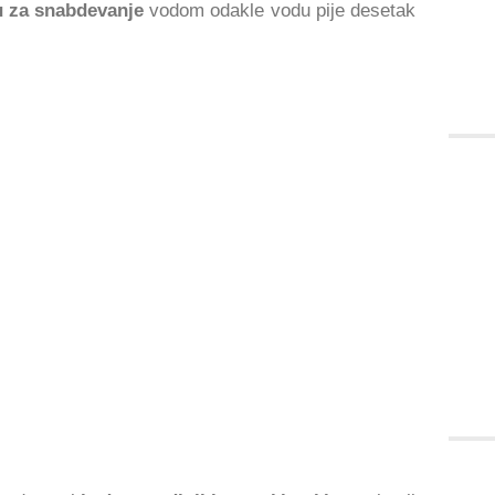
u za snabdevanje
vodom odakle vodu pije desetak