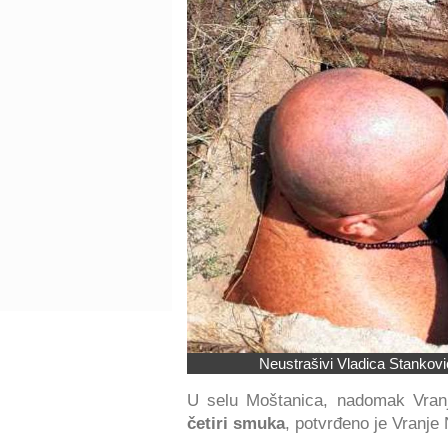
Neustrašivi Vladica Stanković
U selu Moštanica, nadomak Vran
četiri smuka
, potvrđeno je Vranje