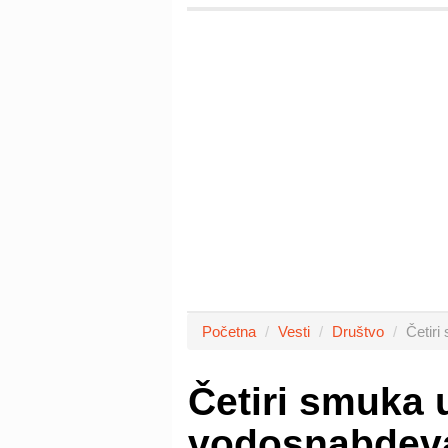
Početna
Vesti
Društvo
Četir
Četiri smuka 
vodosnabdeva