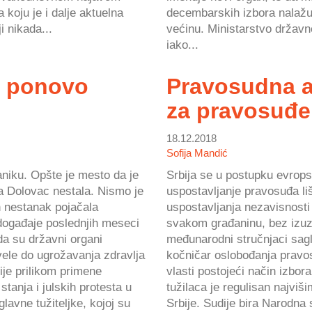
koju je i dalje aktuelna
decembarskih izbora nalažu
i nikada...
većinu. Ministarstvo državn
iako...
c ponovo
Pravosudna a
za pravosuđe
18.12.2018
Sofija Mandić
aniku. Opšte je mesto da je
Srbija se u postupku evrops
a Dolovac nestala. Nismo je
uspostavljanje pravosuđa liše
en nestanak pojačala
uspostavljanja nezavisnosti
 događaje poslednjih meseci
svakom građaninu, bez izuze
da su državni organi
međunarodni stručnjaci sagl
vele do ugrožavanja zdravlja
kočničar oslobođanja pravos
ije prilikom primene
vlasti postojeći način izbora 
stanja i julskih protesta u
tužilaca je regulisan najvi
lavne tužiteljke, kojoj su
Srbije. Sudije bira Narodna 