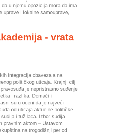
 da u njemu opozicija mora da ima
e uprave i lokalne samouprave,
kademija - vrata
kih integracija obavezala na
nog političkog uticaja. Krajnji cilj
 pravosuđa je nepristrasno suđenje
tka i razlika. Domaći i
asni su u oceni da je najveći
uđa od uticaja aktuelne političke
sudija i tužilaca. Izbor sudija i
šim pravnim aktom – Ustavom
skupština na trogodišnji period