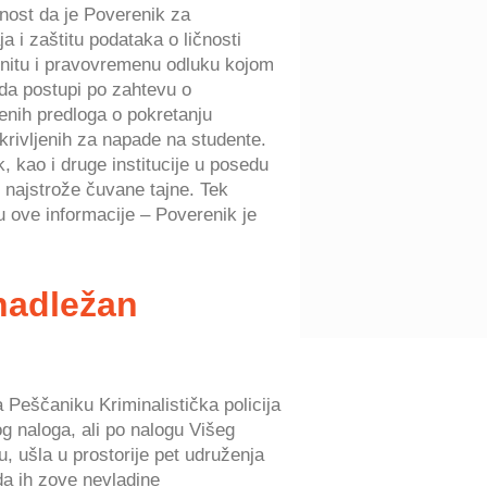
vnost da je Poverenik za
a i zaštitu podataka o ličnosti
nitu i pravovremenu odluku kojom
da postupi po zahtevu o
ženih predloga o pokretanju
rivljenih za napade na studente.
, kao i druge institucije u posedu
o najstrože čuvane tajne. Tek
ju ove informacije – Poverenik je
nadležan
a Peščaniku Kriminalistička policija
g naloga, ali po nalogu Višeg
, ušla u prostorije pet udruženja
da ih zove nevladine