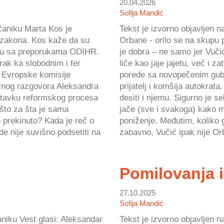
20.04.2026
Sofija Mandić
ščaniku Marta Kos je
Tekst je izvorno objavljen 
a zakona. Kos kaže da su
Orbane - orilo se na skupu 
ladu sa preporukama ODIHR.
je dobra – ne samo jer Vuč
rak ka slobodnim i fer
liče kao jaje jajetu, već i z
z Evropske komisije
porede sa novopečenim gubit
vnog razgovora Aleksandra
prijatelj i komšija autokrat
astavku reformskog procesa
desiti i njemu. Sigurno je s
ešto za šta je sama
jače (sve i svakoga) kako 
 prekinuto? Kada je reč o
poniženje. Međutim, koliko 
e nije suvišno podsetiti na
zabavno, Vučić ipak nije Orb
Pomilovanja 
27.10.2025
Sofija Mandić
aniku Vest glasi: Aleksandar
Tekst je izvorno objavljen