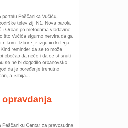
na portalu Peščanika Vučiću,
podrške televiziji N1. Nova parola
ić i Orban po metodama vladavine
ato što Vučića sigurno nervira da ga
nikom. Izbore je izgubio kolega,
a. Kind reminder da se to može
ebi obećao da neće i da će stisnuti
mu se ne bi dogodilo orbanovsko
god da je poređenje trenutno
an, a Srbija...
i opravdanja
 na Peščaniku Centar za pravosudna