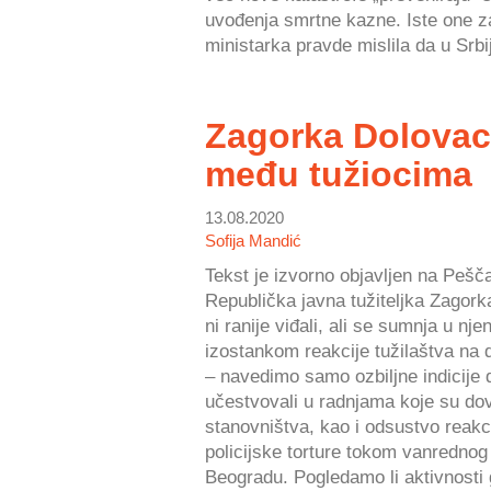
uvođenja smrtne kazne. Iste one za 
ministarka pravde mislila da u Srbij
Zagorka Dolova
među tužiocima
13.08.2020
Sofija Mandić
Tekst je izvorno objavljen na Pešč
Republička javna tužiteljka Zagork
ni ranije viđali, ali se sumnja u nj
izostankom reakcije tužilaštva na
– navedimo samo ozbiljne indicije 
učestvovali u radnjama koje su do
stanovništva, kao i odsustvo reakc
policijske torture tokom vanrednog 
Beogradu. Pogledamo li aktivnosti g