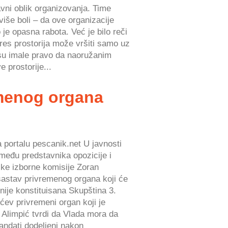
ravni oblik organizovanja. Time
jviše boli – da ove organizacije
je opasna rabota. Već je bilo reči
tres prostorija može vršiti samo uz
 su imale pravo da naoružanim
e prostorije...
menog organa
a portalu pescanik.net U javnosti
zmeđu predstavnika opozicije i
ske izborne komisije Zoran
sastav privremenog organa koji će
nije konstituisana Skupština 3.
ćev privremeni organ koji je
 Alimpić tvrdi da Vlada mora da
andati dodeljeni nakon