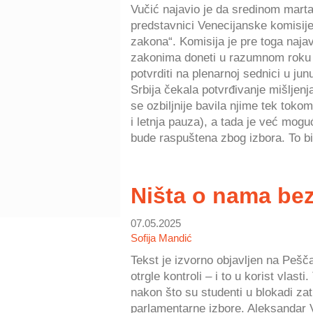
Vučić najavio je da sredinom mart
predstavnici Venecijanske komisij
zakona“. Komisija je pre toga najav
zakonima doneti u razumnom roku (
potvrditi na plenarnoj sednici u jun
Srbija čekala potvrđivanje mišljenja
se ozbiljnije bavila njime tek tokom 
i letnja pauza), a tada je već mog
bude raspuštena zbog izbora. To bi 
Ništa o nama be
07.05.2025
Sofija Mandić
Tekst je izvorno objavljen na Pešča
otrgle kontroli – i to u korist vlast
nakon što su studenti u blokadi zat
parlamentarne izbore. Aleksandar