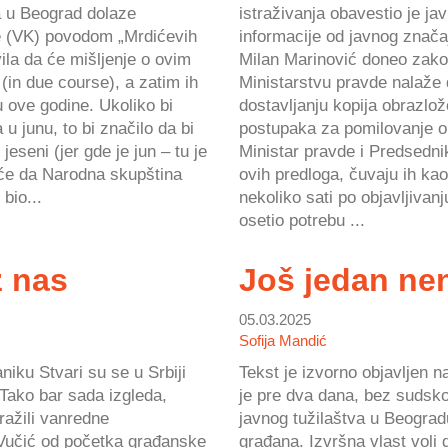
a u Beograd dolaze
istraživanja obavestio je ja
e (VK) povodom „Mrdićevih
informacije od javnog značaj
ila da će mišljenje o ovim
Milan Marinović doneo zako
in due course), a zatim ih
Ministarstvu pravde nalaže 
u ove godine. Ukoliko bi
dostavljanju kopija obrazlo
 u junu, to bi značilo da bi
postupaka za pomilovanje ok
jeseni (jer gde je jun – tu je
Ministar pravde i Predsednik
uće da Narodna skupština
ovih predloga, čuvaju ih ka
bio...
nekoliko sati po objavljivan
osetio potrebu ...
z nas
Još jedan ne
05.03.2025
Sofija Mandić
niku Stvari su se u Srbiji
Tekst je izvorno objavljen n
i. Tako bar sada izgleda,
je pre dva dana, bez sudsko
ražili vanredne
javnog tužilaštva u Beogradu
 Vučić od početka građanske
građana. Izvršna vlast voli 