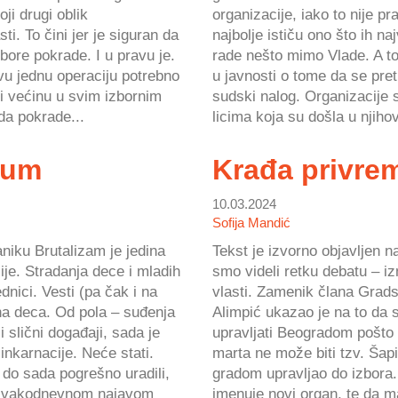
oji drugi oblik
organizacije, iako to nije p
sti. To čini jer je siguran da
najbolje ističu ono što ih na
bore pokrade. I u pravu je.
rade nešto mimo Vlade. A to 
vu jednu operaciju potrebno
u javnosti o tome da se pre
 i većinu u svim izbornim
sudski nalog. Organizacije
da pokrade...
licima koja su došla u njihov
dum
Krađa privre
10.03.2024
Sofija Mandić
niku Brutalizam je jedina
Tekst je izvorno objavljen n
cije. Stradanja dece i mladih
smo videli retku debatu – i
dnici. Vesti (pa čak i na
vlasti. Zamenik člana Grad
na deca. Od pola – suđenja
Alimpić ukazao je na to da 
 slični događaji, sada je
upravljati Beogradom pošto 
inkarnacije. Neće stati.
marta ne može biti tzv. Šapi
u do sada pogrešno uradili,
gradom upravljao do izbora.
“ svakodnevnom najavom
imenuje novi organ, te da m