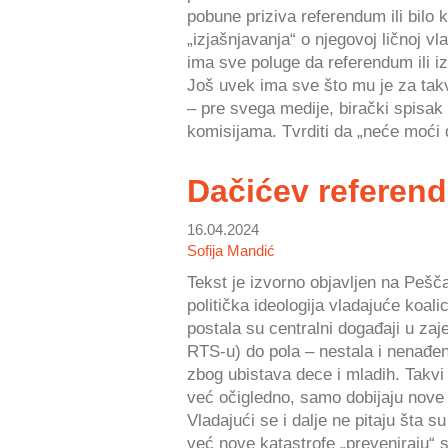
pobune priziva referendum ili bilo k
„izjašnjavanja“ o njegovoj ličnoj vla
ima sve poluge da referendum ili iz
Još uvek ima sve što mu je za tak
– pre svega medije, birački spisak
komisijama. Tvrditi da „neće moći 
Dačićev referen
16.04.2024
Sofija Mandić
Tekst je izvorno objavljen na Pešča
politička ideologija vladajuće koali
postala su centralni događaji u zaje
RTS-u) do pola – nestala i nenađe
zbog ubistava dece i mladih. Takvi i
već očigledno, samo dobijaju nove 
Vladajući se i dalje ne pitaju šta s
već nove katastrofe „preveniraju