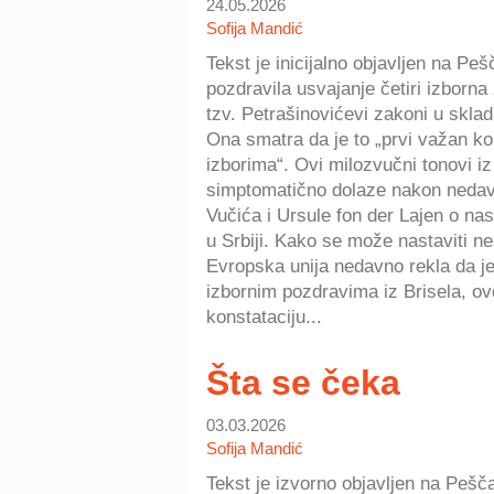
24.05.2026
Sofija Mandić
Tekst je inicijalno objavljen na Pe
pozdravila usvajanje četiri izborn
tzv. Petrašinovićevi zakoni u sk
Ona smatra da je to „prvi važan ko
izborima“. Ovi milozvučni tonovi i
simptomatično dolaze nakon neda
Vučića i Ursule fon der Lajen o n
u Srbiji. Kako se može nastaviti n
Evropska unija nedavno rekla da je
izbornim pozdravima iz Brisela, ovd
konstataciju...
Šta se čeka
03.03.2026
Sofija Mandić
Tekst je izvorno objavljen na Pešč