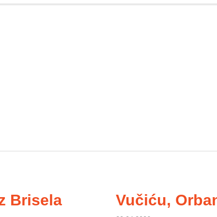
z Brisela
Vučiću, Orba