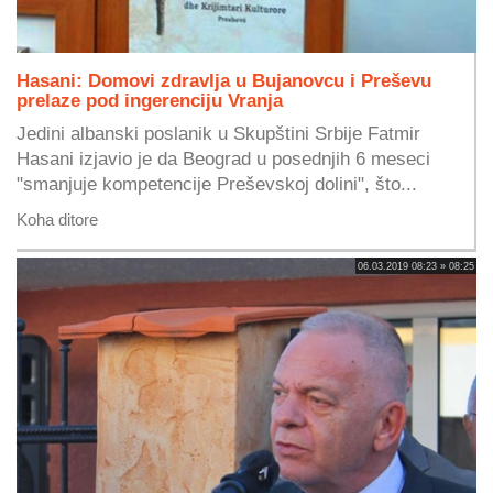
Hasani: Domovi zdravlja u Bujanovcu i Preševu
prelaze pod ingerenciju Vranja
Jedini albanski poslanik u Skupštini Srbije Fatmir
Hasani izjavio je da Beograd u posednjih 6 meseci
"smanjuje kompetencije Preševskoj dolini", što...
Koha ditore
06.03.2019 08:23 » 08:25