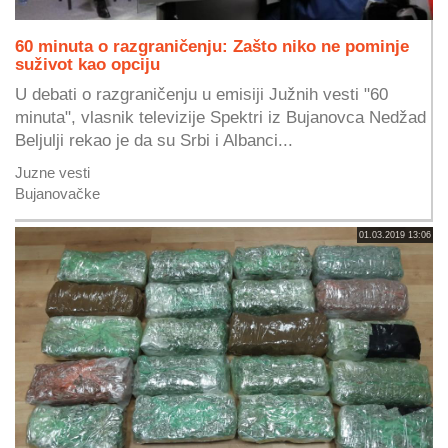
60 minuta o razgraničenju: Zašto niko ne pominje
suživot kao opciju
U debati o razgraničenju u emisiji Južnih vesti "60
minuta", vlasnik televizije Spektri iz Bujanovca Nedžad
Beljulji rekao je da su Srbi i Albanci...
Juzne vesti
Bujanovačke
01.03.2019 13:06