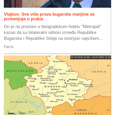
Vlajkov: Sve više prava bugarske manjine se
primenjuje u praksi
On je na proslavi u beogradskom hotelu "Metropol"
kazao da su bilateralni odnosi između Republike
Bugarske i Republike Srbije na istorijski najvišem...
Far.rs
01.03.2019 22:49 » 19.07.2022 21:02