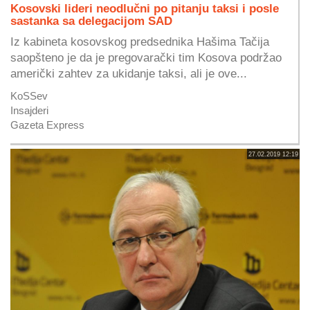
Kosovski lideri neodlučni po pitanju taksi i posle
sastanka sa delegacijom SAD
Iz kabineta kosovskog predsednika Hašima Tačija
saopšteno je da je pregovarački tim Kosova podržao
američki zahtev za ukidanje taksi, ali je ove...
KoSSev
Insajderi
Gazeta Express
27.02.2019 12:19