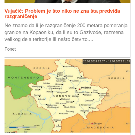
Vujačić: Problem je što niko ne zna šta predviđa
razgraničenje
Ne znamo da li je razgraničenje 200 metara pomeranja
granice na Kopaoniku, da li su to Gazivode, razmena
velikog dela teritorije ili nešto četvrto....
Fonet
26.02.2019 22:07 » 19.07.2022 21:03