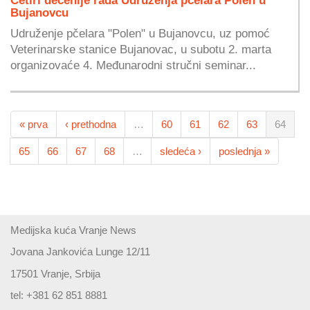
Bujanovcu
Udruženje pčelara "Polen" u Bujanovcu, uz pomoć
Veterinarske stanice Bujanovac, u subotu 2. marta
organizovaće 4. Međunarodni stručni seminar...
« prva
‹ prethodna
…
60
61
62
63
64
65
66
67
68
…
sledeća ›
poslednja »
Medijska kuća Vranje News
Jovana Jankovića Lunge 12/11
17501 Vranje, Srbija
tel: +381 62 851 8881