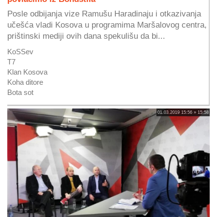
Posle odbijanja vize Ramušu Haradinaju i otkazivanja
učešća vladi Kosova u programima Maršalovog centra,
prištinski mediji ovih dana spekulišu da bi...
KoSSev
T7
Klan Kosova
Koha ditore
Bota sot
01.03.2019 15:56 » 15:58