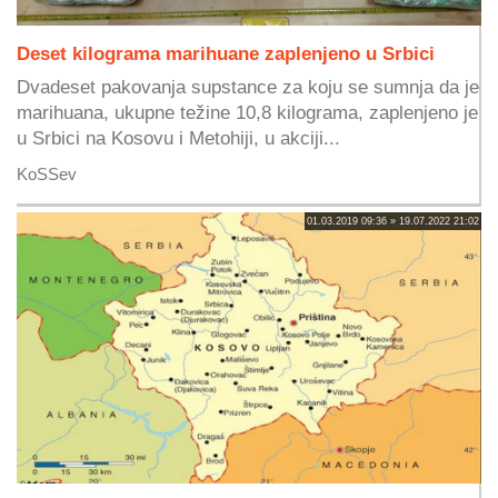
Deset kilograma marihuane zaplenjeno u Srbici
Dvadeset pakovanja supstance za koju se sumnja da je
marihuana, ukupne težine 10,8 kilograma, zaplenjeno je
u Srbici na Kosovu i Metohiji, u akciji...
KoSSev
01.03.2019 09:36 » 19.07.2022 21:02