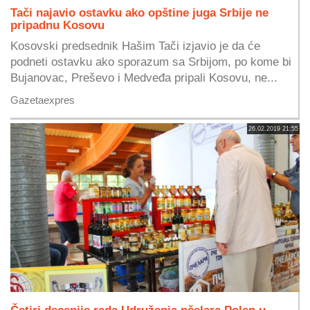
Tači najavio ostavku ako opštine juga Srbije ne
pripadnu Kosovu
Kosovski predsednik Hašim Tači izjavio je da će
podneti ostavku ako sporazum sa Srbijom, po kome bi
Bujanovac, Preševo i Medveđa pripali Kosovu, ne...
Gazetaexpres
26.02.2019 21:55
Četiri decenije rada Udruženja pčelara Polen u