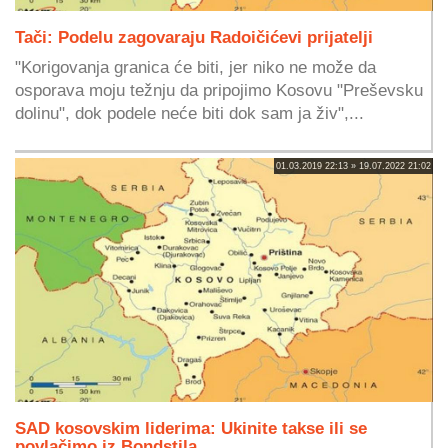
Tači: Podelu zagovaraju Radoičićevi prijatelji
"Korigovanja granica će biti, jer niko ne može da
osporava moju težnju da pripojimo Kosovu "Preševsku
dolinu", dok podele neće biti dok sam ja živ",...
01.03.2019 22:13 » 19.07.2022 21:02
SAD kosovskim liderima: Ukinite takse ili se
povlačimo iz Bondstila