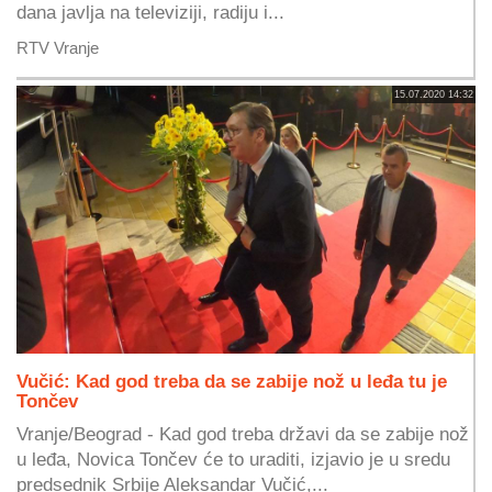
dana javlja na televiziji, radiju i...
RTV Vranje
15.07.2020 14:32
Vučić: Kad god treba da se zabije nož u leđa tu je
Tončev
Vranje/Beograd - Kad god treba državi da se zabije nož
u leđa, Novica Tončev će to uraditi, izjavio je u sredu
predsednik Srbije Aleksandar Vučić,...