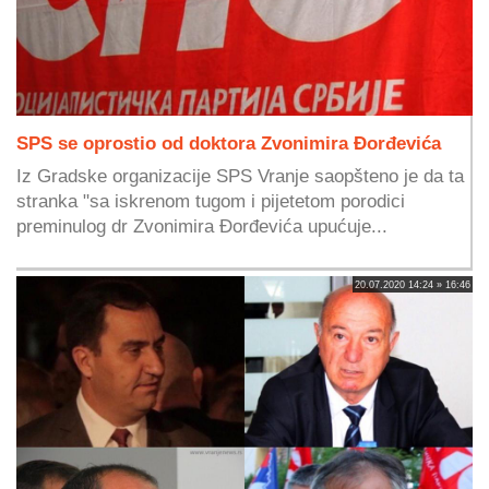
SPS se oprostio od doktora Zvonimira Đorđevića
Iz Gradske organizacije SPS Vranje saopšteno je da ta
stranka "sa iskrenom tugom i pijetetom porodici
preminulog dr Zvonimira Đorđevića upućuje...
20.07.2020 14:24 » 16:46