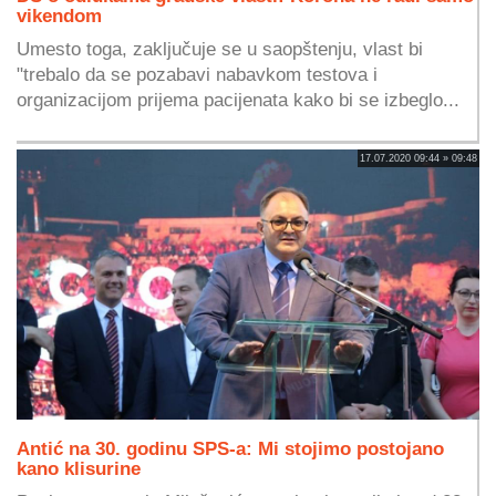
vikendom
Umesto toga, zaključuje se u saopštenju, vlast bi
"trebalo da se pozabavi nabavkom testova i
organizacijom prijema pacijenata kako bi se izbeglo...
17.07.2020 09:44 » 09:48
Antić na 30. godinu SPS-a: Mi stojimo postojano
kano klisurine