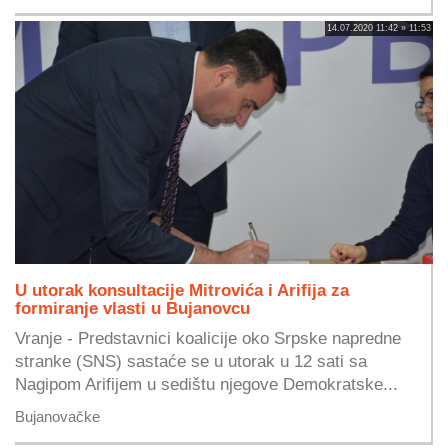
14.07.2020 11:42 » 11:53
U utorak konsultacije Mitrovića i Arifija za
formiranje vlasti u Bujanovcu
Vranje - Predstavnici koalicije oko Srpske napredne
stranke (SNS) sastaće se u utorak u 12 sati sa
Nagipom Arifijem u sedištu njegove Demokratske...
Bujanovačke