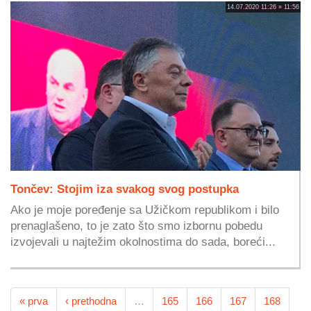
14.07.2020 11:26 » 11:56
Tončev: Stojim iza svakog svog postupka
Ako je moje poređenje sa Užičkom republikom i bilo
prenaglašeno, to je zato što smo izbornu pobedu
izvojevali u najtežim okolnostima do sada, boreći...
« prva
‹ prethodna
…
165
166
167
168