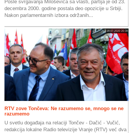
Posle svrgavanja Miloševića sa vlasti, partija je od 23.
decembra 2000. godine postala deo opozicije u Srbiji.
Nakon parlamentarnih izbora održanih...
16.07.2020 20:38
RTV zove Tončeva: Ne razumemo se, mnogo se ne
razumemo
U svetlu događaja na relaciji Tončev - Dačić - Vučić,
redakcija lokalne Radio televizije Vranje (RTV) već dva