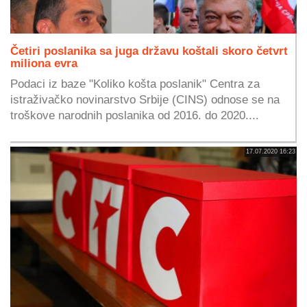
Četiri poslanika sa juga državu koštali skoro četvrt
miliona evra
Podaci iz baze "Koliko košta poslanik" Centra za
istraživačko novinarstvo Srbije (CINS) odnose se na
troškove narodnih poslanika od 2016. do 2020....
17.07.2020 16:23