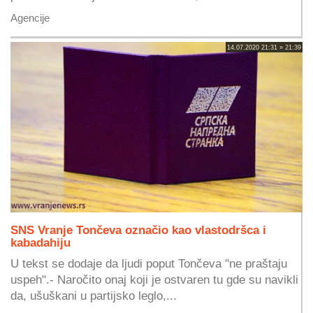
Agencije
14.07.2020 21:31 » 21:39
SNS Vranje Tončeva označio kao vlastodršca i
kabadahiju
U tekst se dodaje da ljudi poput Tončeva "ne praštaju
uspeh".- Naročito onaj koji je ostvaren tu gde su navikli
da, ušuškani u partijsko leglo,...