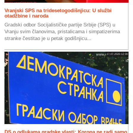
Vranjski SPS na tridesetogodišnjicu: U službi
otadžbine i naroda
Gradski odbor Socijalističke partije Srbije (SPS) u
Vranju svim članovima, pristalicama i simpatizerima
stranke čestitao je u petak godišnjicu...
17.07.2020 12:00
DS o odlukama gradske vlasti: Korona ne radi samo