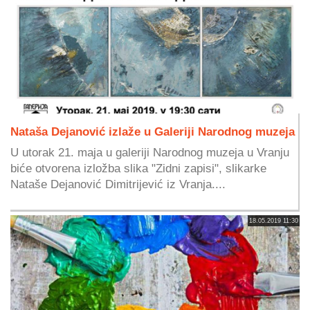
Nataša Dejanović izlaže u Galeriji Narodnog muzeja
U utorak 21. maja u galeriji Narodnog muzeja u Vranju
biće otvorena izložba slika "Zidni zapisi", slikarke
Nataše Dejanović Dimitrijević iz Vranja....
18.05.2019 11:30