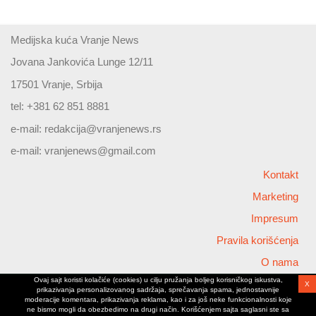
Medijska kuća Vranje News
Jovana Jankovića Lunge 12/11
17501 Vranje, Srbija
tel: +381 62 851 8881
e-mail:
redakcija@vranjenews.rs
e-mail:
vranjenews@gmail.com
Kontakt
Marketing
Impresum
Pravila korišćenja
O nama
Ovaj sajt koristi kolačiće (cookies) u cilju pružanja boljeg korisničkog iskustva,
X
Copyright © 2026 Vranjenews
prikazivanja personalizovanog sadržaja, sprečavanja spama, jednostavnije
All rights reserved
moderacije komentara, prikazivanja reklama, kao i za još neke funkcionalnosti koje
ne bismo mogli da obezbedimo na drugi način. Korišćenjem sajta saglasni ste sa
www.vranjenews.rs