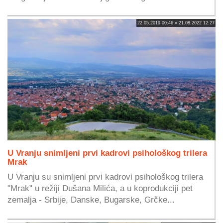
22.05.2019 00:46 » 21.08.2022 12:27
U Vranju snimljeni prvi kadrovi psihološkog trilera
Mrak
U Vranju su snimljeni prvi kadrovi psihološkog trilera
"Mrak" u režiji Dušana Milića, a u koprodukciji pet
zemalja - Srbije, Danske, Bugarske, Grčke...