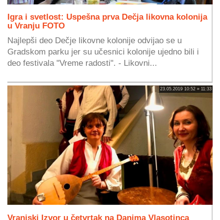
Igra i svetlost: Uspešna prva Dečja likovna kolonija
u Vranju FOTO
Najlepši deo Dečje likovne kolonije odvijao se u
Gradskom parku jer su učesnici kolonije ujedno bili i
deo festivala "Vreme radosti". - Likovni...
23.05.2019 10:52 » 11:33
Vranjski Izvor u četvrtak na Danima Vlasotinca