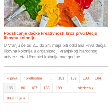
Podsticanje đačke kreativnosti kroz prvu Dečju
likovnu koloniju
U Vranju će od 21. do 24. maja biti održana Prva dečja
likovna kolonija u organizaciji vranjskog Narodnog
univerziteta.Učesnici kolonije ove godine...
« prva
‹ prethodna
…
181
182
183
184
185
186
187
188
189
…
sledeća ›
poslednja »