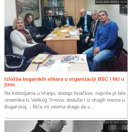
20.05.2019 20:55 » 22:03
Izložba bugarskih slikara u organizaciji BSC i NU u
junu
Na kolonijama u Vranju, dodaje Anačkov, najviše je bilo
umetnika iz Velikog Trnova, doduše i iz drugih mesta u
Bugarskoj. - Biće mi veoma drago da u...
20.05.2019 15:04