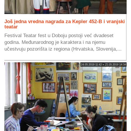
Još jedna vredna nagrada za Kepler 452-B i vranjski
teatar
Festival Teatar fest u Doboju postoji već dvadeset
godina. Međunarodnog je karaktera i na njemu
učestvuju pozorišta iz regiona (Hrvatska, Slovenija,...
24.05.2019 11:42 » 25.05.2019 14:34