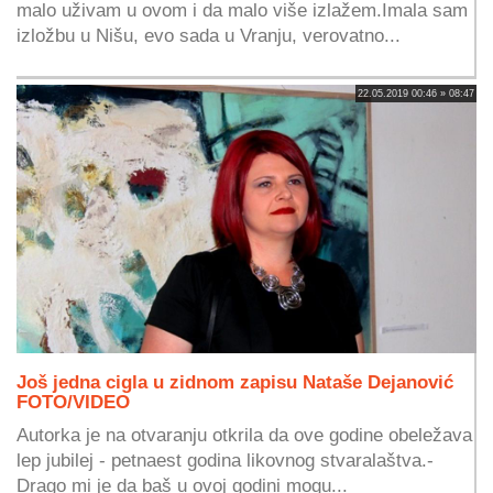
malo uživam u ovom i da malo više izlažem.Imala sam
izložbu u Nišu, evo sada u Vranju, verovatno...
22.05.2019 00:46 » 08:47
Još jedna cigla u zidnom zapisu Nataše Dejanović
FOTO/VIDEO
Autorka je na otvaranju otkrila da ove godine obeležava
lep jubilej - petnaest godina likovnog stvaralaštva.-
Drago mi je da baš u ovoj godini mogu...