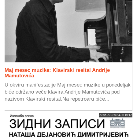
Maj mesec muzike: Klavirski resital Andrije
Mamutovića
U okviru manifestacije Maj mesec muzike u ponedeljak
biće održano veče klavira Andrije Mamutovića pod
nazivom Klavirski resital.Na repetroaru biće...
20.05.2019 09:43 » 10:12