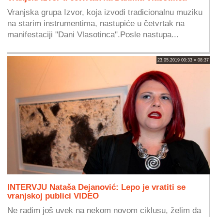
Vranjska grupa Izvor, koja izvodi tradicionalnu muziku
na starim instrumentima, nastupiće u četvrtak na
manifestaciji "Dani Vlasotinca".Posle nastupa...
23.05.2019 00:33 » 08:37
INTERVJU Nataša Dejanović: Lepo je vratiti se
vranjskoj publici VIDEO
Ne radim još uvek na nekom novom ciklusu, želim da