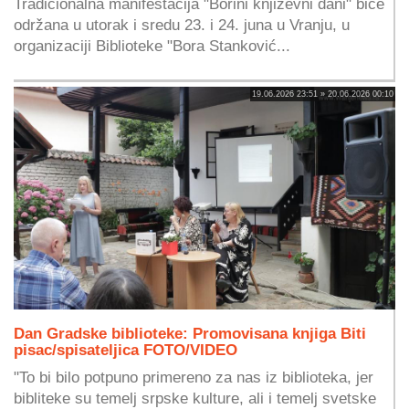
Tradicionalna manifestacija "Borini književni dani" biće
održana u utorak i sredu 23. i 24. juna u Vranju, u
organizaciji Biblioteke "Bora Stanković...
19.06.2026 23:51 » 20.06.2026 00:10
Dan Gradske biblioteke: Promovisana knjiga Biti
pisac/spisateljica FOTO/VIDEO
"To bi bilo potpuno primereno za nas iz biblioteka, jer
bibliteke su temelj srpske kulture, ali i temelj svetske