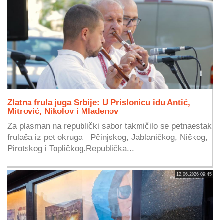
Zlatna frula juga Srbije: U Prislonicu idu Antić,
Mitrović, Nikolov i Mladenov
Za plasman na republički sabor takmičilo se petnaestak
frulaša iz pet okruga - Pčinjskog, Jablaničkog, Niškog,
Pirotskog i Topličkog.Republička...
12.06.2026 09:45