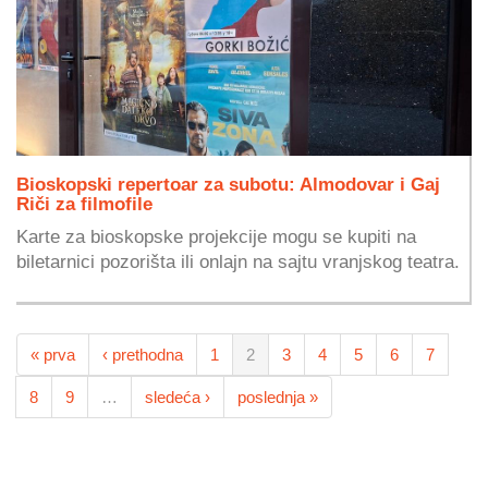
Bioskopski repertoar za subotu: Almodovar i Gaj
Riči za filmofile
Karte za bioskopske projekcije mogu se kupiti na
biletarnici pozorišta ili onlajn na sajtu vranjskog teatra.
« prva
‹ prethodna
1
2
3
4
5
6
7
8
9
…
sledeća ›
poslednja »