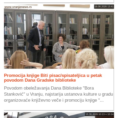
16.06.2026 13:41
Promocija knjige Biti pisac/spisateljica u petak
povodom Dana Gradske biblioteke
Povodom obeležavanja Dana Biblioteke "Bora
Stanković" u Vranju, najstarija ustanova kulture u gradu
organizovaće književno veče i promociju knjige "...
16.06.2026 10:13 » 10:14