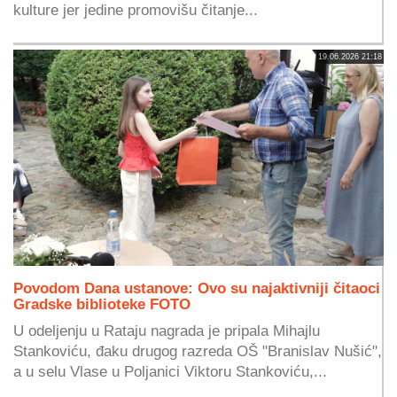
kulture jer jedine promovišu čitanje...
19.06.2026 21:18
Povodom Dana ustanove: Ovo su najaktivniji čitaoci
Gradske biblioteke FOTO
U odeljenju u Rataju nagrada je pripala Mihajlu
Stankoviću, đaku drugog razreda OŠ "Branislav Nušić",
a u selu Vlase u Poljanici Viktoru Stankoviću,...