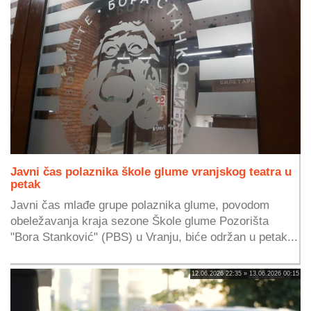
Javni čas polaznika škole glume vranjskog teatra u
petak
Javni čas mlađe grupe polaznika glume, povodom
obeležavanja kraja sezone Škole glume Pozorišta
"Bora Stanković" (PBS) u Vranju, biće održan u petak...
12.06.2026 22:35 » 13.06.2026 00:15