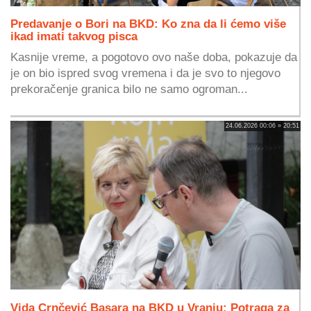
Predavanje o Bori na BKD: Ko zna da li ćemo više
ikad imati takvog pisca
Kasnije vreme, a pogotovo ovo naše doba, pokazuje da
je on bio ispred svog vremena i da je svo to njegovo
prekoračenje granica bilo ne samo ogroman...
24.06.2026 00:06 » 20:51
Vida Crnčević Basara na BKD u Vranju: Potraga za