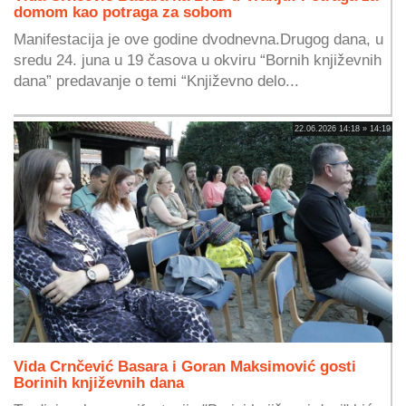
domom kao potraga za sobom
Manifestacija je ove godine dvodnevna.Drugog dana, u
sredu 24. juna u 19 časova u okviru “Bornih književnih
dana” predavanje o temi “Književno delo...
22.06.2026 14:18 » 14:19
Vida Crnčević Basara i Goran Maksimović gosti
Borinih književnih dana