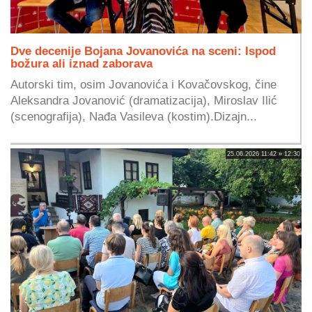
Dve decenije Bojana Jovanovića na sceni: Ispod
božura ali iznad zaborava
Autorski tim, osim Jovanovića i Kovačovskog, čine
Aleksandra Jovanović (dramatizacija), Miroslav Ilić
(scenografija), Nađa Vasileva (kostim).Dizajn...
25.06.2026 11:42 » 12:30