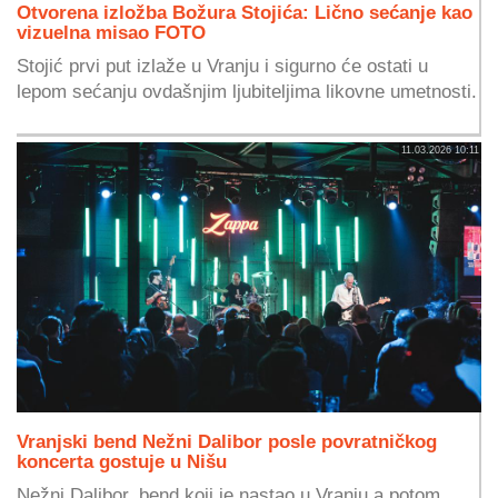
Otvorena izložba Božura Stojića: Lično sećanje kao
vizuelna misao FOTO
Stojić prvi put izlaže u Vranju i sigurno će ostati u
lepom sećanju ovdašnjim ljubiteljima likovne umetnosti.
11.03.2026 10:11
Vranjski bend Nežni Dalibor posle povratničkog
koncerta gostuje u Nišu
Nežni Dalibor, bend koji je nastao u Vranju a potom