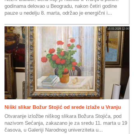
godinama delovao u Beogradu, nakon četiri godine
pauze u nedelju 8. marta, održao je energični i...
10.03.2026 12:00
Niški slikar Božur Stojić od srede izlaže u Vranju
Otvaranje izložbe niškog slikara Božura Stojića, pod
nazivom Sećanja, zakazano je za sredu 11. marta u 19
časova, u Galeriji Narodnog univerziteta u...