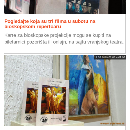
Pogledajte koja su tri filma u subotu na
bioskopskom repertoaru
Karte za bioskopske projekcije mogu se kupiti na
biletarnici pozorišta ili onlajn, na sajtu vranjskog teatra.
12.03.2026 01:03 » 01:07