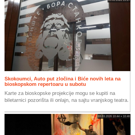
Skokoumci, Auto put zločina i Biće novih leta na
bioskopskom repertoaru u subotu
Karte za bioskopske projekcije mogu se kupiti na
biletarnici pozorišta ili onlajn, na sajtu vranjskog teatra.
03.03.2026 10:44 » 10:46