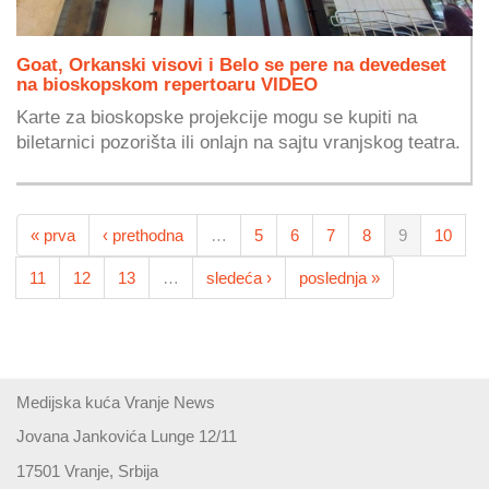
Goat, Orkanski visovi i Belo se pere na devedeset
na bioskopskom repertoaru VIDEO
Karte za bioskopske projekcije mogu se kupiti na
biletarnici pozorišta ili onlajn na sajtu vranjskog teatra.
« prva
‹ prethodna
…
5
6
7
8
9
10
11
12
13
…
sledeća ›
poslednja »
Medijska kuća Vranje News
Jovana Jankovića Lunge 12/11
17501 Vranje, Srbija