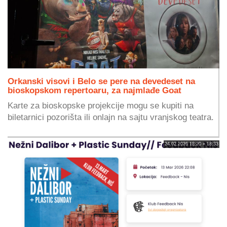
Orkanski visovi i Belo se pere na devedeset na
bioskopskom repertoaru, za najmlađe Goat
Karte za bioskopske projekcije mogu se kupiti na
biletarnici pozorišta ili onlajn na sajtu vranjskog teatra.
24.02.2026 18:20 » 18:33