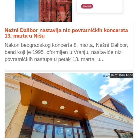
Nežni Dalibor nastavlja niz povratničkih koncerata
13. marta u Nišu
Nakon beogradskog koncerta 8. marta, Nežni Dalibor,
bend koji je 1995. oformljen u Vranju, nastaviće niz
povratničkih nastupa u petak 13. marta, u...
19.02.2026 14:44