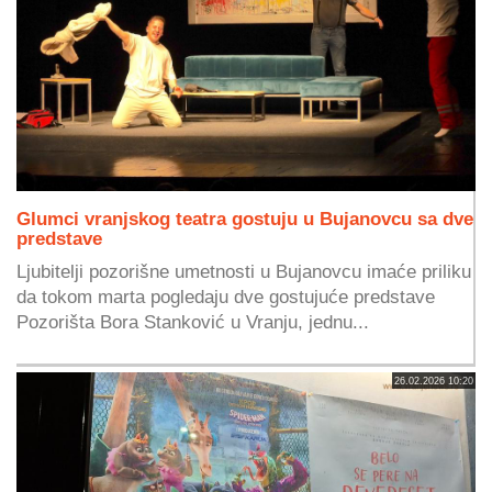
Glumci vranjskog teatra gostuju u Bujanovcu sa dve
predstave
Ljubitelji pozorišne umetnosti u Bujanovcu imaće priliku
da tokom marta pogledaju dve gostujuće predstave
Pozorišta Bora Stanković u Vranju, jednu...
26.02.2026 10:20