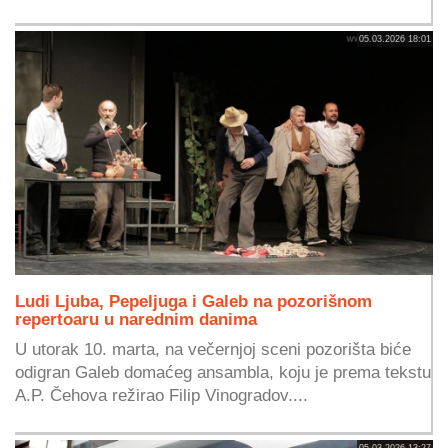
05.03.2026 18:01
Ludi Ljuba, Pepeljuga i Galeb na pozorišnom
repertoaru u narednim danima
U utorak 10. marta, na večernjoj sceni pozorišta biće
odigran Galeb domaćeg ansambla, koju je prema tekstu
A.P. Čehova režirao Filip Vinogradov....
05.03.2026 13:27