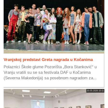
Vranjskoj predstavi Greta nagrada u Kočanima
Polaznici Škole glume Pozorišta „Bora Stanković“ u
Vranju vratili su se sa festivala DAF u Kočanima
(Severna Makedonija) sa posebnom nagradom za...
20.05.2026 10:11