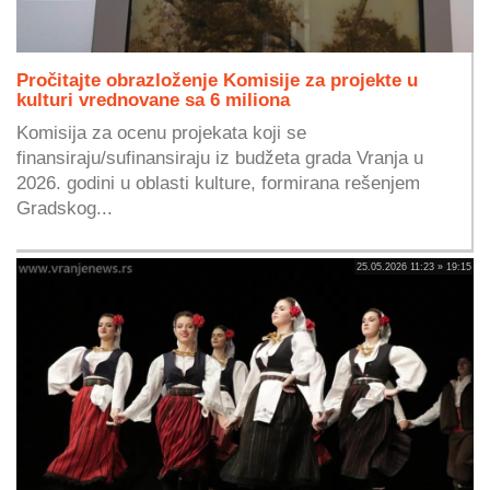
Pročitajte obrazloženje Komisije za projekte u
kulturi vrednovane sa 6 miliona
Komisija za ocenu projekata koji se
finansiraju/sufinansiraju iz budžeta grada Vranja u
2026. godini u oblasti kulture, formirana rešenjem
Gradskog...
25.05.2026 11:23 » 19:15