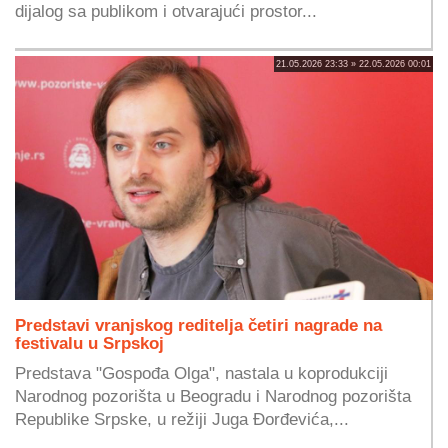
dijalog sa publikom i otvarajući prostor...
21.05.2026 23:33 » 22.05.2026 00:01
Predstavi vranjskog reditelja četiri nagrade na
festivalu u Srpskoj
Predstava "Gospođa Olga", nastala u koprodukciji
Narodnog pozorišta u Beogradu i Narodnog pozorišta
Republike Srpske, u režiji Juga Đorđevića,...