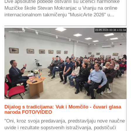
Dve apsolutne pobede ostvarili su učenici harmonike
Muzičke škole Stevan Mokranjac u Vranju na online
internacionalnom takmičenju "MusicArte 2026" u...
22.05.2026 00:38 » 01:04
Dijalog s tradicijama: Vuk i Momčilo - čuvari glasa
naroda FOTO/VIDEO
"Oni, kroz svoja predavanja, predstavljaju nove naučne
uvide i rezultate sopstvenih istraživanja, podstičući