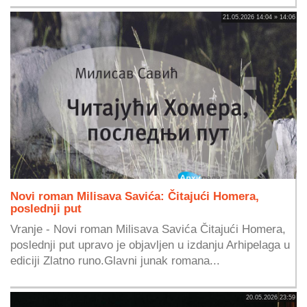
21.05.2026 14:04 » 14:06
Novi roman Milisava Savića: Čitajući Homera,
poslednji put
Vranje - Novi roman Milisava Savića Čitajući Homera,
poslednji put upravo je objavljen u izdanju Arhipelaga u
ediciji Zlatno runo.Glavni junak romana...
20.05.2026 23:59