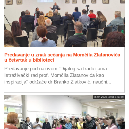
Predavanje u znak sećanja na Momčila Zlatanovića
u četvrtak u biblioteci
Predavanje pod nazivom "Dijalog sa tradicijama:
Istraživački rad prof. Momčila Zlatanovića kao
inspiracija“ održaće dr Branko Zlatković, naučni...
16.05.2026 00:01 » 00:03