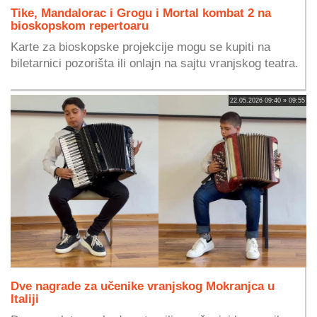
Tike, Mandalorac i Grogu i Mortal kombat 2 na
bioskopskom repertoaru
Karte za bioskopske projekcije mogu se kupiti na
biletarnici pozorišta ili onlajn na sajtu vranjskog teatra.
22.05.2026 09:40 » 09:55
Dve nagrade za učenike vranjskog Mokranjca u
Italiji