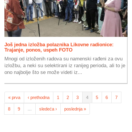
Još jedna izložba polaznika Likovne radionice:
Trajanje, ponos, uspeh FOTO
Mnogi od izloženih radova su namenski rađeni za ovu
izložbu, a neki su selektirani iz ranijeg perioda, ali to je
ono najbolje što se može videti iz...
« prva
‹ prethodna
1
2
3
4
5
6
7
8
9
…
sledeća ›
poslednja »