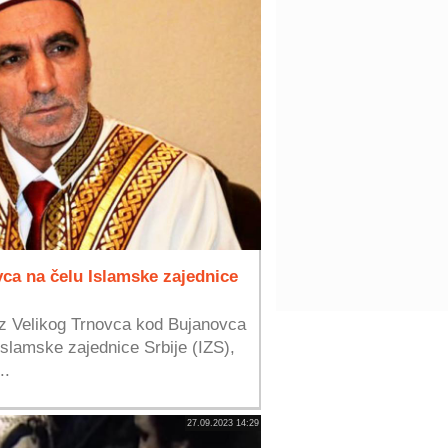
ca na čelu Islamske zajednice
iz Velikog Trnovca kod Bujanovca
Islamske zajednice Srbije (IZS),
..
27.09.2023 14:29