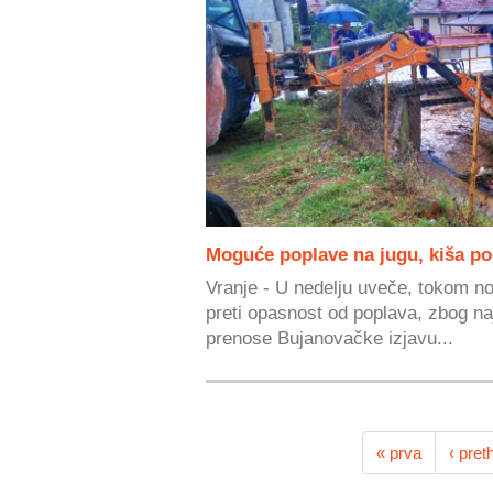
Moguće poplave na jugu, kiša po
Vranje - U nedelju uveče, tokom no
preti opasnost od poplava, zbog naj
prenose Bujanovačke izjavu...
« prva
‹ pret