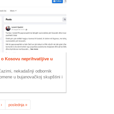
 o Kosovu neprihvatljive u
Ćazimi, nekadašnji odbornik
romene u bujanovačkoj skupštini i
 ›
poslednja »