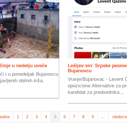
činje u nedelju uveče
Lešijev sin: Srpske pesme
Bujanovcu
ći i u ponedeljak Bujanovcu
Vranje/Bujanovac - Levent 
avljenih obilnih kiša,
opozicione Alternative za p
kandidat za predsednika...
hodna
1
2
3
4
5
6
7
8
9
…
sledeća