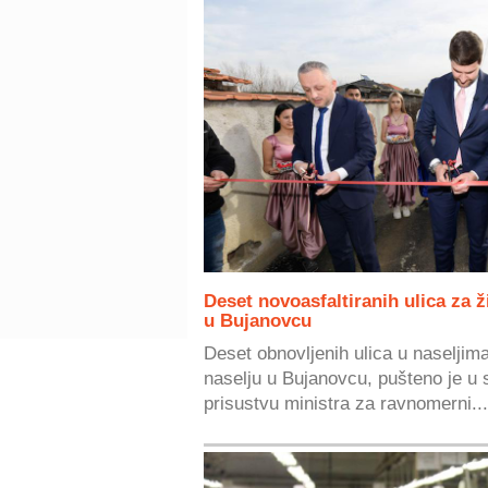
Deset novoasfaltiranih ulica za ž
u Bujanovcu
Deset obnovljenih ulica u naselji
naselju u Bujanovcu, pušteno je u 
prisustvu ministra za ravnomerni...