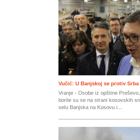
Vučić: U Banjskoj se protiv Srba 
Vranje - Osobe iz opštine Preševo, 
borile su se na strani kosovskih 
selu Banjska na Kosovu i...