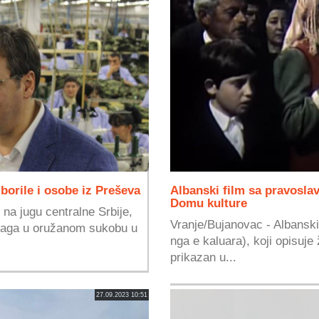
borile i osobe iz Preševa
Albanski film sa pravosl
Domu kulture
na jugu centralne Srbije,
Vranje/Bujanovac - Albanski 
snaga u oružanom sukobu u
nga e kaluara), koji opisuje 
prikazan u...
27.09.2023 10:51