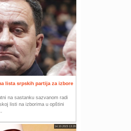
a lista srpskih partija za izbore
utni na sastanku sazvanom radi
koj listi na izborima u opštini
..
14.10.2023 13:26