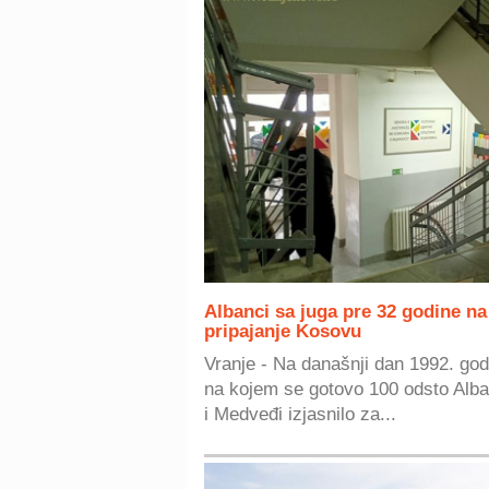
Albanci sa juga pre 32 godine na
pripajanje Kosovu
Vranje - Na današnji dan 1992. go
na kojem se gotovo 100 odsto Alb
i Medveđi izjasnilo za...