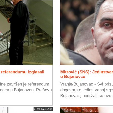
 referendumu izglasali
Mitrović (SNS): Jedinstven
u Bujanovcu
dine završen je referendum
Vranje/Bujanovac - Svi pris
anaca u Bujanovcu, Preševu
dogovora o jedinstvenoj srps
Bujanovac, podržali su ovu.
07.02.2024 17:24