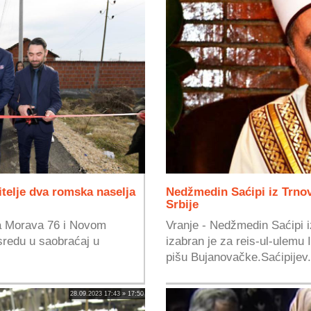
itelje dva romska naselja
Nedžmedin Saćipi iz Trnov
Srbije
ma Morava 76 i Novom
Vranje - Nedžmedin Saćipi 
sredu u saobraćaj u
izabran je za reis-ul-ulemu 
pišu Bujanovačke.Saćipijev.
28.09.2023 17:43 » 17:50