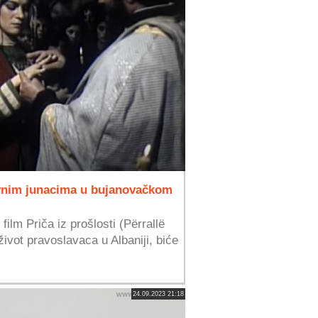
avnim junacima u bujanovačkom
film Priča iz prošlosti (Përrallë
život pravoslavaca u Albaniji, biće
24.09.2023 21:18