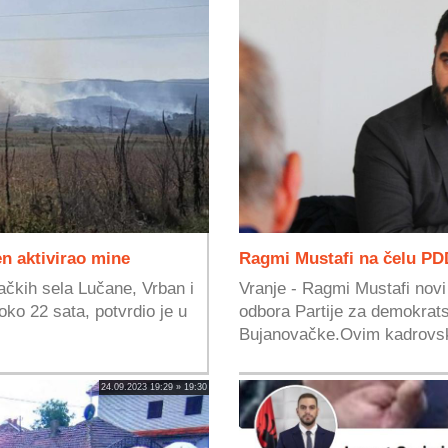
n aktivirao mine
Ragmi Mustafi na čelu PD
vačkih sela Lučane, Vrban i
Vranje - Ragmi Mustafi nov
ko 22 sata, potvrdio je u
odbora Partije za demokrats
Bujanovačke.Ovim kadrovsk
24.09.2023 19:29 » 19:30