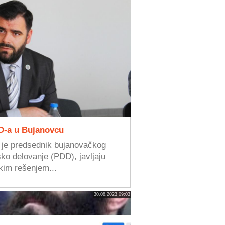
D-a u Bujanovcu
i je predsednik bujanovačkog
ko delovanje (PDD), javljaju
im rešenjem...
30.08.2023 09:03