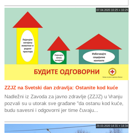
07.04.2020 10:25 » 10:25
ZZJZ na Svetski dan zdravlja: Ostanite kod kuće
Nadležni iz Zavoda za javno zdravlje (ZZJZ) u Vranju
pozvali su u utorak sve građane "da ostanu kod kuće,
budu savesni i odgovorni jer time čuvaju...
29.03.2020 14:31 » 14:34