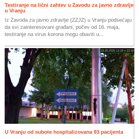
Testiranje na lični zahtev u Zavodu za javno zdravlje
u Vranju
Iz Zavoda za javno zdravlje (ZZJZ) u Vranju podsećaju
da svi zainteresovani građani, počev od 16. maja,
testiranje na virus korona mogu obaviti u...
18.05.2020 13:16 » 13:16
U Vranju od subote hospitalizovana 93 pacijenta