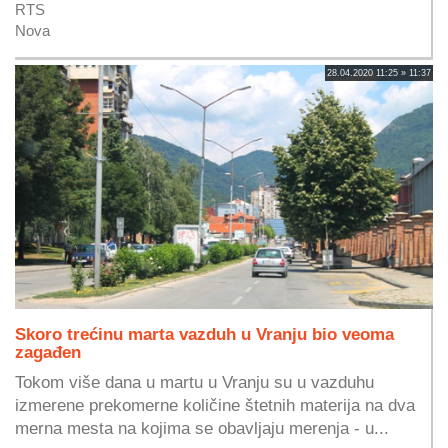
RTS
Nova
28.04.2020 11:25 » 11:37
Skoro trećinu marta vazduh u Vranju bio veoma
zagađen
Tokom više dana u martu u Vranju su u vazduhu
izmerene prekomerne količine štetnih materija na dva
merna mesta na kojima se obavljaju merenja - u...