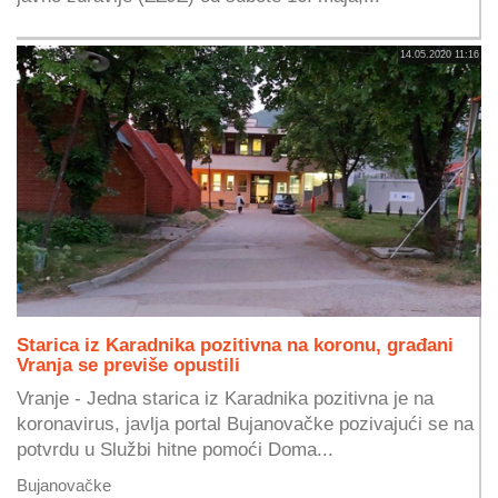
14.05.2020 11:16
Starica iz Karadnika pozitivna na koronu, građani
Vranja se previše opustili
Vranje - Jedna starica iz Karadnika pozitivna je na
koronavirus, javlja portal Bujanovačke pozivajući se na
potvrdu u Službi hitne pomoći Doma...
Bujanovačke