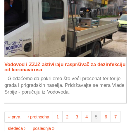
Vodovod i ZZJZ aktiviraju raspršivač za dezinfekciju
od koronavirusa
- Gledaćemo da pokrijemo što veći procenat teritorije
grada i prigradskih naselja. Pridržavajte se mera Vlade
Srbije - poručuju iz Vodovoda.
« prva
‹ prethodna
1
2
3
4
5
6
7
sledeća ›
poslednja »