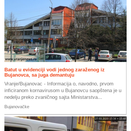
Batut u evidenciji vodi jednog zaraženog iz
Bujanovca, sa juga demantuju
Vranje/Bujanovac - Informacija o, navodno, prvom
inficiranom kornavirusom u Bujanovcu saopštena je u
nedelju preko zvaničnog sajta Ministarstva...
Bujanovačke
27.03.2020 15:34 » 15:44