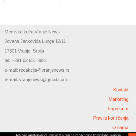
Medijska kuća Vranje News
Jovana Jankovića Lunge 12/11
17501 Vranje, Srbija
tel: +381 62 851 8881
e-mail:
redakcija@vranjenews.rs
e-mail:
vranjenews@gmail.com
Kontakt
Marketing
Impresum
Pravila korišćenja
O nama
Ovaj sajt koristi kolačiće (cookies) u cilju pružanja boljeg korisničkog iskustva,