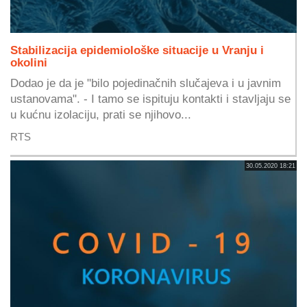
Stabilizacija epidemiološke situacije u Vranju i
okolini
Dodao je da je "bilo pojedinačnih slučajeva i u javnim
ustanovama". - I tamo se ispituju kontakti i stavljaju se
u kućnu izolaciju, prati se njihovo...
RTS
30.05.2020 18:21