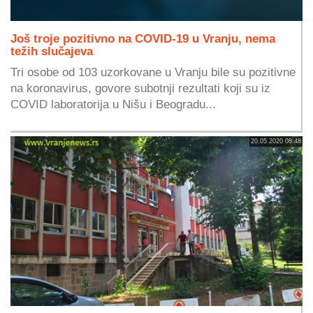
Još troje pozitivno na COVID-19 u Vranju, nema
težih slučajeva
Tri osobe od 103 uzorkovane u Vranju bile su pozitivne
na koronavirus, govore subotnji rezultati koji su iz
COVID laboratorija u Nišu i Beogradu...
20.05.2020 08:48