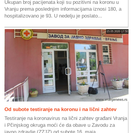
Ukupan broj pacijenata koji su pozitivni na koronu u
Vranju prema poslednjim informacijama iznosi 180, a
hospitalizovano je 93. U nedelju je poslato...
15.05.2020 17:50
Od subote testiranje na koronu i na lični zahtev
Testiranje na koronavirus na lični zahtev građani Vranja
i Pčinjskog okruga moći će da obave u Zavodu za
javno zdravlje (ZZJZ) od subote 16. maja,...