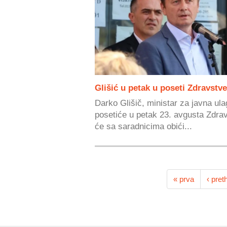
Glišić u petak u poseti Zdravstv
Darko Glišič, ministar za javna ula
posetiće u petak 23. avgusta Zdra
će sa saradnicima obići...
« prva
‹ pret