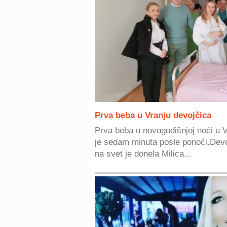
Prva beba u Vranju devojčica
Prva beba u novogodišnjoj noći u 
je sedam minuta posle ponoći.Devo
na svet je donela Milica...