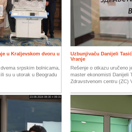
je u Kraljevskom dvoru u
Uzbunjivaču Danijeli Tasi
Vranje
a dvema srpskim bolnicama,
Rešenje o otkazu uručeno je
ili su u utorak u Beogradu
master ekonomisti Danijeli 
Zdravstvenom centru (ZC) Vr
23.08.2024 08:30 » 09:31