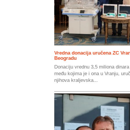
Vredna donacija uručena ZC Vran
Beogradu
Donaciju vrednu 3,5 miliona dinar
među kojima je i ona u Vranju, uruč
njihova kraljevska...