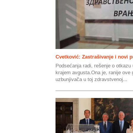
Cvetković: Zastrašivanje i novi p
Podsećanja radi, rešenje o otkazu 
krajem avgusta.Ona je, ranije ove 
uzbunjivača u toj zdravstvenoj...