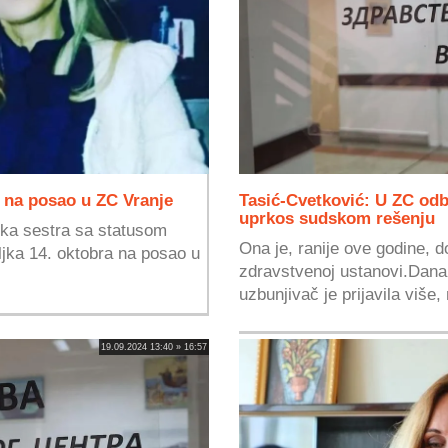
a na posao u ZC Vranje
Tasić-Cvetković: U ZC odb
uprkos sudskom rešenju
ska sestra sa statusom
Ona je, ranije ove godine, d
ljka 14. oktobra na posao u
zdravstvenoj ustanovi.Dana 
uzbunjivač je prijavila više,
19.09.2024 13:40 » 16:57