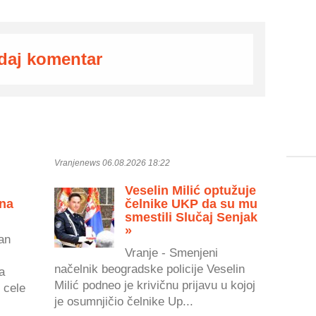
daj komentar
Vranjenews 06.08.2026 18:22
Veselin Milić optužuje
 na
čelnike UKP da su mu
smestili Slučaj Senjak
»
an
Vranje - Smenjeni
načelnik beogradske policije Veselin
a
Milić podneo je krivičnu prijavu u kojoj
 cele
je osumnjičio čelnike Up...