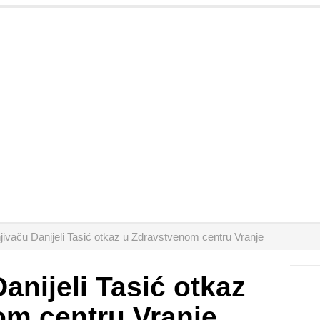
ivaču Danijeli Tasić otkaz u Zdravstvenom centru Vranje
anijeli Tasić otkaz
om centru Vranje