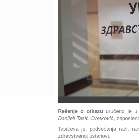
Rešenje o otkazu
uručeno je u
Danijeli Tasić Cvetković
, zaposlen
Tasićeva je, podsećanja radi, ra
zdravstvenoj ustanovi.