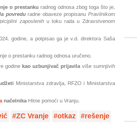
enje o prestanku
radnog odnosa zbog toga što je,
la povredu
radne obaveze propisanu
Pravilnikom
iciplini zaposlenih
u toku rada u Zdravstvenom
24. godine, a potpisao ga je v.d. direktora Saša
enje o prestanku radnog odnosa uručeno.
ove godine
kao uzbunjivač prijavila
više
sumnjivih
udžeti
Ministarstva zdravlja, RFZO i Ministarstva
a
načelnika
Hitne pomoći u Vranju.
vić
ZC Vranje
otkaz
rešenje