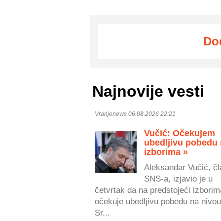
Do
Najnovije vesti
Vranjenews 06.08.2026 22:21
Vučić: Očekujem
ubedljivu pobedu
izborima »
Aleksandar Vučić, čl
SNS-a, izjavio je u
četvrtak da na predstojeći izborim
očekuje ubedljivu pobedu na nivou
Sr...