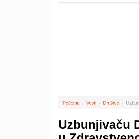
Početna
Vesti
Društvo
Uzbunj
Uzbunjivaču D
u Zdravstven