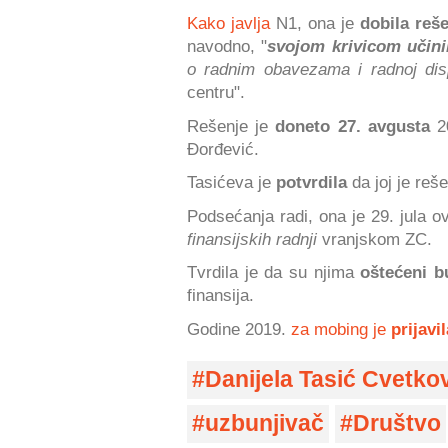
Kako javlja
N1, ona je
dobila reš
navodno, "
svojom krivicom učini
o radnim obavezama i radnoj disp
centru".
Rešenje je
doneto 27. avgusta
20
Đorđević.
Tasićeva je
potvrdila
da joj je reš
Podsećanja radi, ona je 29. jula 
finansijskih radnji
vranjskom ZC.
Tvrdila je da su njima
oštećeni b
finansija.
Godine 2019.
za mobing je
prijavil
Danijela Tasić Cvetko
uzbunjivač
Društvo