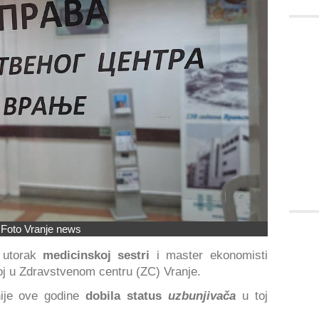
Foto Vranje news
 utorak
medicinskoj sestri
i master ekonomisti
oj u Zdravstvenom centru (ZC) Vranje.
nije ove godine
dobila status
uzbunjivača
u toj