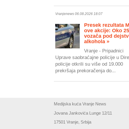
Vranjenews 06.08.2026 18:07
Presek rezultata 
ove akcije: Oko 2
vozača pod dejst
alkohola »
Vranje - Pripadnici
Uprave saobraćajne policije u Dire
policije otkrili su više od 19.000
prekršaja prekoračenja do...
Medijska kuća Vranje News
Jovana Jankovića Lunge 12/11
17501 Vranje, Srbija