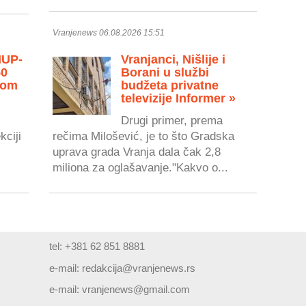
Vranjenews 06.08.2026 15:51
MUP-
Vranjanci, Nišlije i
50
Borani u službi
vom
budžeta privatne
televizije Informer »
Drugi primer, prema
kciji
rečima Milošević, je to što Gradska
uprava grada Vranja dala čak 2,8
miliona za oglašavanje."Kakvo o...
tel: +381 62 851 8881
e-mail:
redakcija@vranjenews.rs
e-mail:
vranjenews@gmail.com