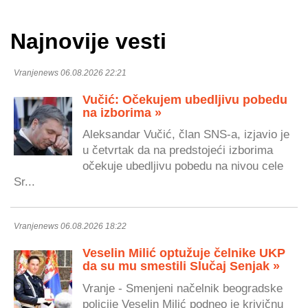
Najnovije vesti
Vranjenews 06.08.2026 22:21
Vučić: Očekujem ubedljivu pobedu
na izborima »
Aleksandar Vučić, član SNS-a, izjavio je
u četvrtak da na predstojeći izborima
očekuje ubedljivu pobedu na nivou cele
Sr...
Vranjenews 06.08.2026 18:22
Veselin Milić optužuje čelnike UKP
da su mu smestili Slučaj Senjak »
Vranje - Smenjeni načelnik beogradske
policije Veselin Milić podneo je krivičnu