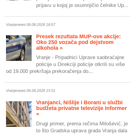
prijavu u kojoj je osumnjičio čelnike Up...
Vranjenews 06.08.2026 18:07
Presek rezultata MUP-ove akcije:
Oko 250 vozača pod dejstvom
alkohola »
Vranje - Pripadnici Uprave saobraćajne
policije u Direkciji policije otkrili su više
od 19.000 prekršaja prekoračenja do...
Vranjenews 06.08.2026 15:51
Vranjanci, Nišlije i Borani u službi
budžeta privatne televizije Informer
»
Drugi primer, prema rečima Milošević, je
to što Gradska uprava grada Vranja dala