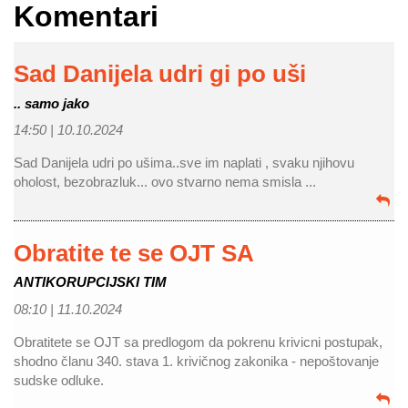
Komentari
Sad Danijela udri gi po uši
.. samo jako
14:50 |
10.10.2024
Sad Danijela udri po ušima..sve im naplati , svaku njihovu
oholost, bezobrazluk... ovo stvarno nema smisla ...
Obratite te se OJT SA
ANTIKORUPCIJSKI TIM
08:10 |
11.10.2024
Obratitete se OJT sa predlogom da pokrenu krivicni postupak,
shodno članu 340. stava 1. krivičnog zakonika - nepoštovanje
sudske odluke.