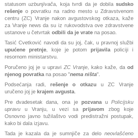
statusom
uzbunjivač
a, koja tvrdi da je dobila
sudsko
rešenje
o povratku na radno mesto u Zdravstvenom
centru (ZC) Vranje nakon avgustovskog otkaza, kaže
za Vranje news da su iz rukovodstva ove zdravstvene
ustanove u četvrtak
odbili da je vrate
na posao.
Tasić Cvetković navodi da su joj, čak, u pravnoj službi
upućene pretnje
, koje je potom
prijavila
policiji i
resornom ministarstvu.
Poručeno joj je u upravi
ZC Vranje
, kako kaže, da
od
njenog povratka
na posao "
nema ništa
".
Podsećanja radi,
rešenje o otkazu
u ZC Vranje
uručeno joj je
krajem avgusta
.
Pre dvadesetak dana, ona je
pozvana
u
Policijsku
upravu
u Vranju, u vezi sa
prijavom
zbog koje
Osnovno javno tužilaštvo vodi predistražni postupak,
kako bi dala izjavu.
Tada je kazala da je sumnjiče za delo
neovlašćeno