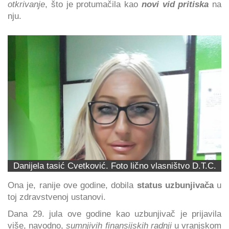
otkrivanje
, što je protumačila kao
novi vid pritiska
na
nju.
Danijela tasić Cvetković. Foto lično vlasništvo D.T.C.
Ona je, ranije ove godine, dobila
status uzbunjivača
u
toj zdravstvenoj ustanovi.
Dana 29. jula ove godine kao uzbunjivač je prijavila
više, navodno,
sumnjivih finansijskih radnji
u vranjskom