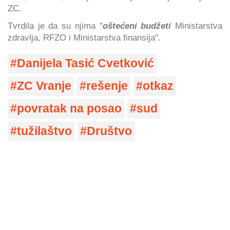
ZC.
Tvrdila je da su njima "
oštećeni budžeti
Ministarstva
zdravlja, RFZO i Ministarstva finansija".
Danijela Tasić Cvetković
ZC Vranje
rešenje
otkaz
povratak na posao
sud
tužilaštvo
Društvo