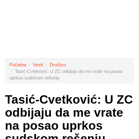
Početna
Vesti
Društvo
Tasić-Cvetković: U ZC odbijaju da me vrate na posao
uprkos sudskom rešenju
Tasić-Cvetković: U ZC
odbijaju da me vrate
na posao uprkos
sudskom rešenju