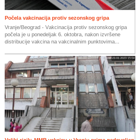
Počela vakcinacija protiv sezonskog gripa
Vranje/Beograd - Vаkcinаciја prоtiv sеzоnskоg gripа
počela je u ponedeljak 6. оktоbrа, nаkоn izvršеnе
distribuciје vаkcinа nа vаkcinаlnim punktоvimа...
23.01.2023 15:04
Veliki rizik: MMR vakcinu u Vranju prima nedovoljan