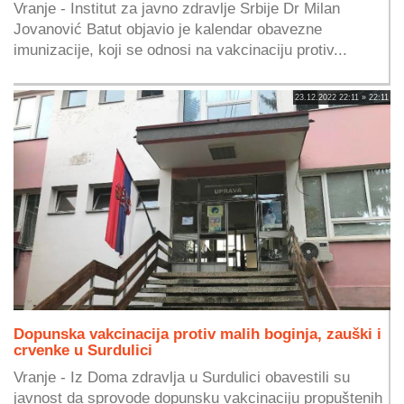
Vranje - Institut za javno zdravlje Srbije Dr Milan
Jovanović Batut objavio je kalendar obavezne
imunizacije, koji se odnosi na vakcinaciju protiv...
23.12.2022 22:11 » 22:11
Dopunska vakcinacija protiv malih boginja, zauški i
crvenke u Surdulici
Vranje - Iz Doma zdravlja u Surdulici obavestili su
javnost da sprovode dopunsku vakcinaciju propuštenih