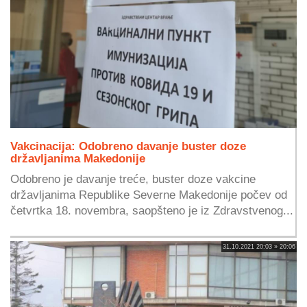
Vakcinacija: Odobreno davanje buster doze
državljanima Makedonije
Odobreno je davanje treće, buster doze vakcine
državljanima Republike Severne Makedonije počev od
četvrtka 18. novembra, saopšteno je iz Zdravstvenog...
31.10.2021 20:03 » 20:06