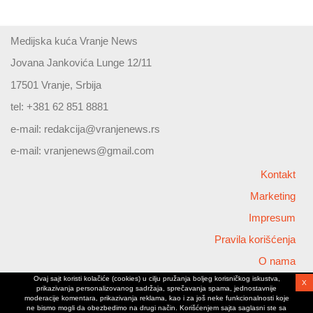
Medijska kuća Vranje News
Jovana Jankovića Lunge 12/11
17501 Vranje, Srbija
tel: +381 62 851 8881
e-mail:
redakcija@vranjenews.rs
e-mail:
vranjenews@gmail.com
Kontakt
Marketing
Impresum
Pravila korišćenja
O nama
Ovaj sajt koristi kolačiće (cookies) u cilju pružanja boljeg korisničkog iskustva,
X
Copyright © 2026 Vranjenews
prikazivanja personalizovanog sadržaja, sprečavanja spama, jednostavnije
All rights reserved
moderacije komentara, prikazivanja reklama, kao i za još neke funkcionalnosti koje
ne bismo mogli da obezbedimo na drugi način. Korišćenjem sajta saglasni ste sa
www.vranjenews.rs