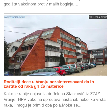
godišta vakcinom protiv malih boginja,...
10.11.2022 12:32
Roditelji dece u Vranju nezainteresovani da ih
zaštite od raka grlića materice
Kako je ranije objasnila dr Jelena Stanković iz ZZJZ
Vranje, HPV vakcina sprečava nastanak nekoliko vrsta
raka, i mogu je primiti oba pola.Može se...