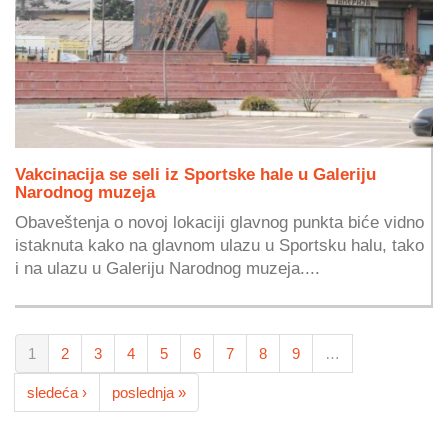
Vakcinacija se seli iz Sportske hale u Galeriju
Narodnog muzeja
Obaveštenja o novoj lokaciji glavnog punkta biće vidno
istaknuta kako na glavnom ulazu u Sportsku halu, tako
i na ulazu u Galeriju Narodnog muzeja....
1
2
3
4
5
6
7
8
9
…
sledeća ›
poslednja »