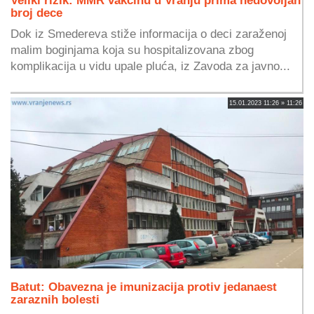
broj dece
Dok iz Smedereva stiže informacija o deci zaraženoj
malim boginjama koja su hospitalizovana zbog
komplikacija u vidu upale pluća, iz Zavoda za javno...
15.01.2023 11:26 » 11:26
Batut: Obavezna je imunizacija protiv jedanaest
zaraznih bolesti