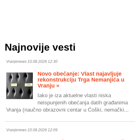
Najnovije vesti
Vranjenews 10.08.2026 12:30
Novo obećanje: Vlast najavljuje
rekonstrukciju Trga Nemanjića u
Vranju »
Iako je iza aktuelne vlasti niska
neispunjenih obećanja datih građanima
Vranja (naučno obrazovni centar u Ćoški, nemački...
Vranjenews 10.08.2026 12:09