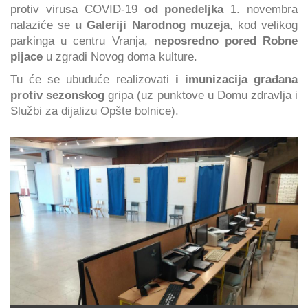
protiv virusa COVID-19
od ponedeljka
1. novembra
nalaziće se
u Galeriji Narodnog muzeja
, kod velikog
parkinga u centru Vranja,
neposredno pored Robne
pijace
u zgradi Novog doma kulture.
Tu će se ubuduće realizovati
i imunizacija građana
protiv sezonskog
gripa (uz punktove u Domu zdravlja i
Službi za dijalizu Opšte bolnice).