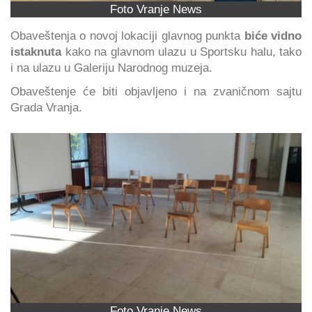
Foto Vranje News
Obaveštenja o novoj lokaciji glavnog punkta
biće vidno
istaknuta
kako na glavnom ulazu u Sportsku halu, tako
i na ulazu u Galeriju Narodnog muzeja.
Obaveštenje će biti objavljeno i na zvaničnom sajtu
Grada Vranja.
Foto Vranje News