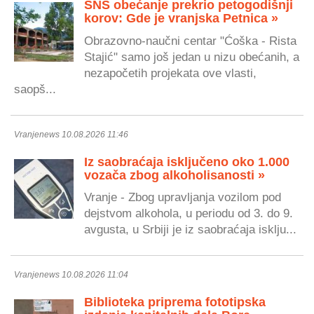
SNS obećanje prekrio petogodišnji
korov: Gde je vranjska Petnica »
Obrazovno-naučni centar "Ćoška - Rista
Stajić" samo još jedan u nizu obećanih, a
nezapočetih projekata ove vlasti,
saopš...
Vranjenews 10.08.2026 11:46
Iz saobraćaja isključeno oko 1.000
vozača zbog alkoholisanosti »
Vranje - Zbog upravljanja vozilom pod
dejstvom alkohola, u periodu od 3. do 9.
avgusta, u Srbiji je iz saobraćaja isklju...
Vranjenews 10.08.2026 11:04
Biblioteka priprema fototipska