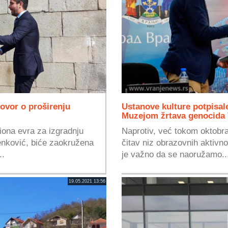
ovor o proširenju
Ustanove kulture potpisale
Muzejom žrtava genocida
iona evra za izgradnju
Naprotiv, već tokom oktobr
enković, biće zaokružena
čitav niz obrazovnih aktivn
..
je važno da se naoružamo..
19.05.2021 13:56