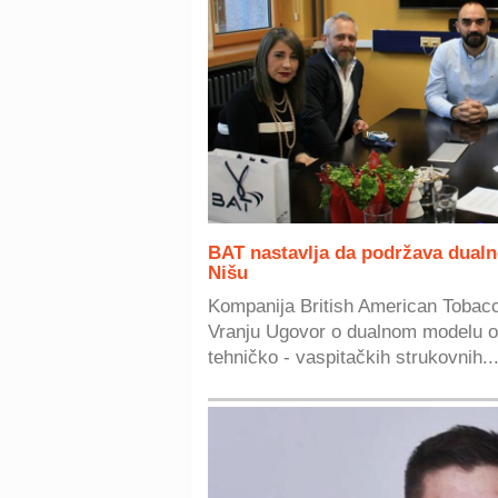
BAT nastavlja da podržava dualn
Nišu
Kompanija British American Tobacc
Vranju Ugovor o dualnom modelu 
tehničko - vaspitačkih strukovnih..