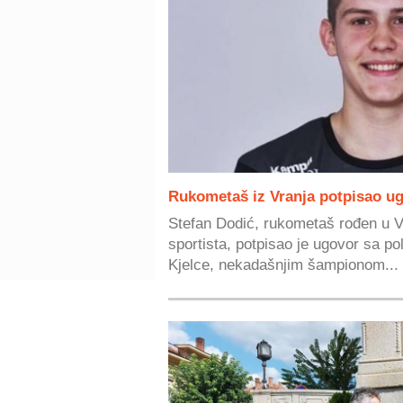
Rukometaš iz Vranja potpisao ug
Stefan Dodić, rukometaš rođen u V
sportista, potpisao je ugovor sa 
Kjelce, nekadašnjim šampionom...