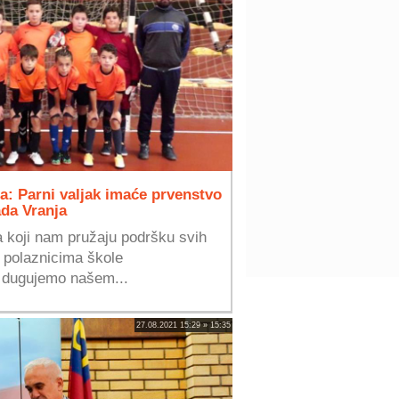
a: Parni valjak imaće prvenstvo
da Vranja
ma koji nam pružaju podršku svih
 polaznicima škole
 dugujemo našem...
27.08.2021 15:29 » 15:35