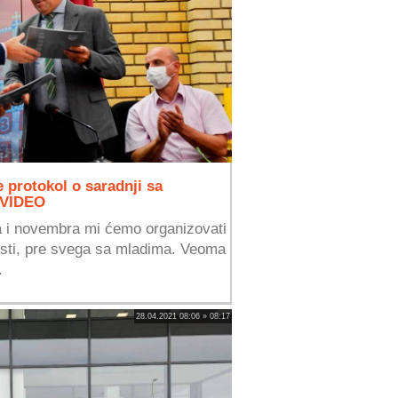
 protokol o saradnji sa
 VIDEO
a i novembra mi ćemo organizovati
osti, pre svega sa mladima. Veoma
.
28.04.2021 08:06 » 08:17