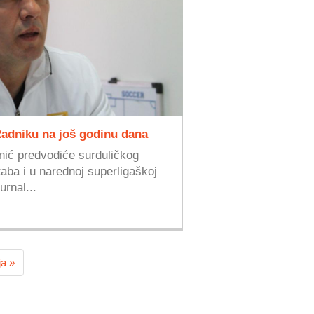
Radniku na još godinu dana
nić predvodiće surduličkog
aba i u narednoj superligaškoj
rnal...
ja »