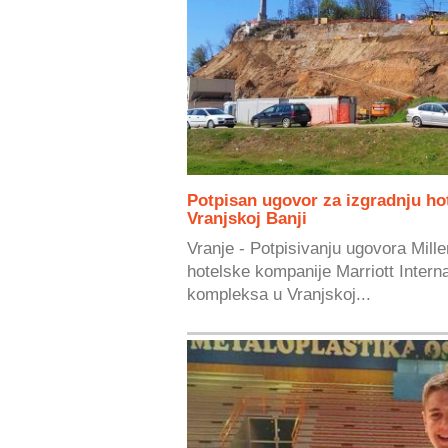
Potpisan ugovor za izgradnju h
Vranjskoj Banji
Vranje - Potpisivanju ugovora Mill
hotelske kompanije Marriott Interna
kompleksa u Vranjskoj...