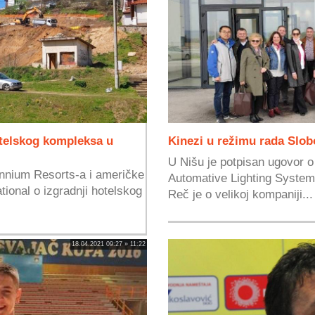
otelskog kompleksa u
Kinezi u režimu rada Slo
U Nišu je potpisan ugovor o
ennium Resorts-a i američke
Automative Lighting System
tional o izgradnji hotelskog
Reč je o velikoj kompaniji...
18.04.2021 09:27 » 11:22