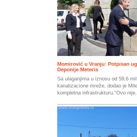
Momirović u Vranju: Potpisan ug
Deponije Meteris
Sa ulaganjima u iznosu od 59,6 mil
kanalizacione mreže, dodao je Mil
kompletna infrastrukturu."Ovo nije.