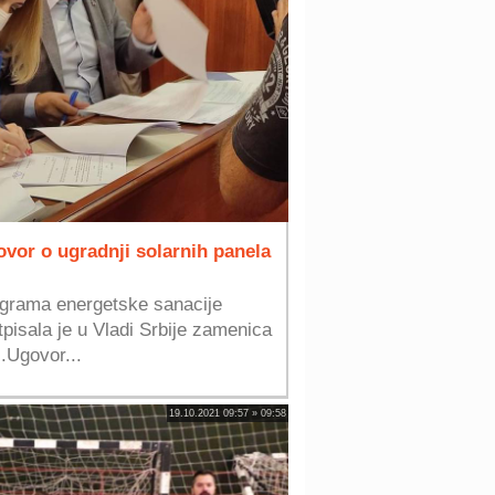
ovor o ugradnji solarnih panela
ograma energetske sanacije
pisala je u Vladi Srbije zamenica
.Ugovor...
19.10.2021 09:57 » 09:58