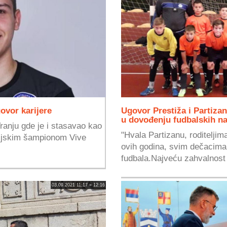
ovor karijere
Ugovor Prestiža i Partizan
u dovođenju fudbalskih na
ranju gde je i stasavao kao
"Hvala Partizanu, roditelji
poljskim šampionom Vive
ovih godina, svim dečacima
fudbala.Najveću zahvalnost
03.09.2021 11:17 » 12:16