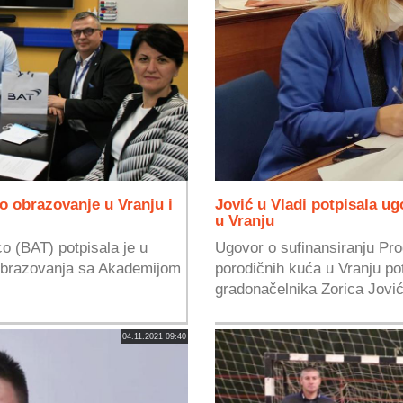
o obrazovanje u Vranju i
Jović u Vladi potpisala ug
u Vranju
o (BAT) potpisala je u
Ugovor o sufinansiranju Pr
obrazovanja sa Akademijom
porodičnih kuća u Vranju pot
.
gradonačelnika Zorica Jović
04.11.2021 09:40