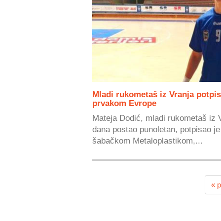
Mladi rukometaš iz Vranja potpi
prvakom Evrope
Mateja Dodić, mladi rukometaš iz Vr
dana postao punoletan, potpisao je
šabačkom Metaloplastikom,...
« p