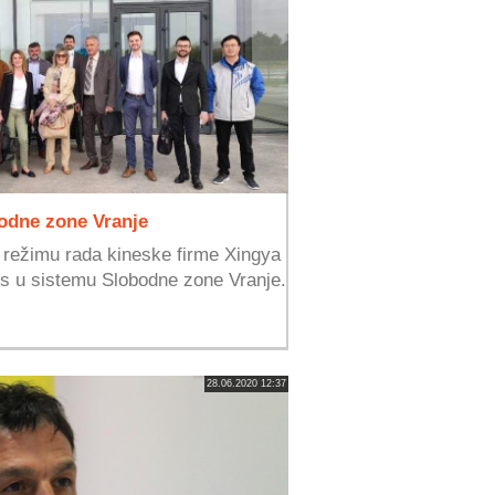
bodne zone Vranje
 režimu rada kineske firme Xingya
s u sistemu Slobodne zone Vranje.
28.06.2020 12:37