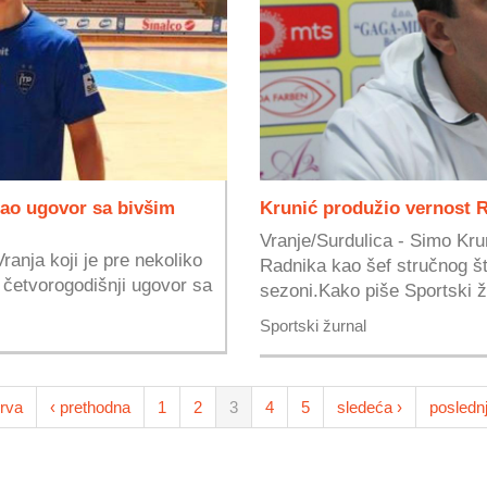
sao ugovor sa bivšim
Krunić produžio vernost 
Vranje/Surdulica - Simo Kru
anja koji je pre nekoliko
Radnika kao šef stručnog št
 četvorogodišnji ugovor sa
sezoni.Kako piše Sportski žu
Sportski žurnal
rva
‹ prethodna
1
2
3
4
5
sledeća ›
posledn