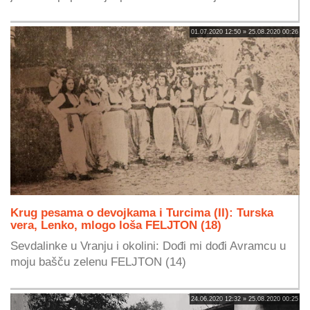
01.07.2020 12:50 » 25.08.2020 00:26
Krug pesama o devojkama i Turcima (II): Turska
vera, Lenko, mlogo loša FELJTON (18)
Sevdalinke u Vranju i okolini: Dođi mi dođi Avramcu u
moju bašču zelenu FELJTON (14)
24.06.2020 12:32 » 25.08.2020 00:25