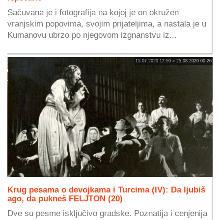
Sačuvana je i fotografija na kojoj je on okružen
vranjskim popovima, svojim prijateljima, a nastala je u
Kumanovu ubrzo po njegovom izgnanstvu iz...
15.07.2020 12:59 » 25.08.2020 00:26
Krug pesama o devojkama i Turcima (IV): Da ljubiš
ago, da pukneš FELJTON (20)
Dve su pesme isključivo gradske. Poznatija i cenjenija