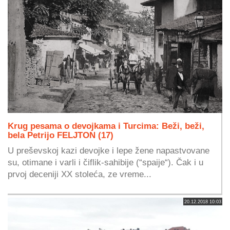
Krug pesama o devojkama i Turcima: Beži, beži,
bela Petrijo FELJTON (17)
U preševskoj kazi devojke i lepe žene napastvovane
su, otimane i varli i čiflik-sahibije (“spaije“). Čak i u
prvoj deceniji XX stoleća, ze vreme...
20.12.2018 10:03