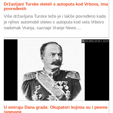
Državljani Turske sleteli s autoputa kod Vrbova, ima
povređenih
Više državljana Turske teže je i lakše povređeno kada
je njihov automobil sleteo s autoputa kod sela Vrbovo
nadomak Vranja, saznaje Vranje News....
01.02.2022 12:16 » 12:27
U smiraju Dana grada: Okupatori kojima su i pesme
ispevane