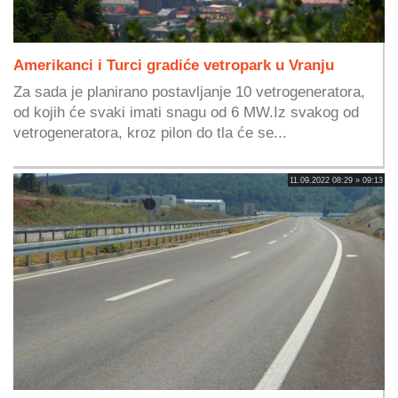
Amerikanci i Turci gradiće vetropark u Vranju
Za sada je planirano postavljanje 10 vetrogeneratora,
od kojih će svaki imati snagu od 6 MW.Iz svakog od
vetrogeneratora, kroz pilon do tla će se...
11.09.2022 08:29 » 09:13