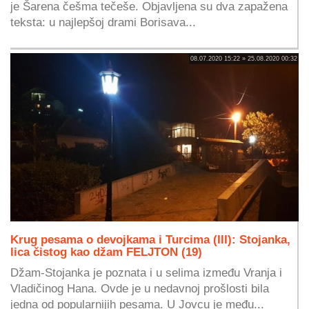
je Šarena češma tečeše. Objavljena su dva zapažena
teksta: u najlepšoj drami Borisava...
08.07.2020 15:22 » 25.08.2020 00:32
Krug pesama o devojkama i Turcima (III): Stojanka,
lica čistog kao džam FELJTON (19)
Džam-Stojanka je poznata i u selima između Vranja i
Vladičinog Hana. Ovde je u nedavnoj prošlosti bila
jedna od popularnijih pesama. U Jovcu je među...