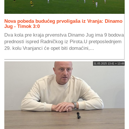
Nova pobeda budućeg prvoligaša iz Vranja: Dinamo
Jug - Timok 3:0
Dva kola pre kraja prvenstva Dinamo Jug ima 9 bodova
prednosti ispred Radničkog iz Pirota.U pretposlednjem
29. kolu Vranjanci će opet biti domaćini,...
31.05.2025 13:41 » 13:49