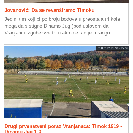
Jovanović: Da se revanširamo Timoku
Jedini tim koji bi po broju bodova u preostala tri kola
moga da sistigne Dinamo Jug (pod uslovom da
Vranjanci izgube sve tri utakmice što je u rangu...
02.11.2024 21:40 » 22:16
Drugi prvenstveni poraz Vranjanaca: Timok 1919 -
Dinamo Jug 1:0