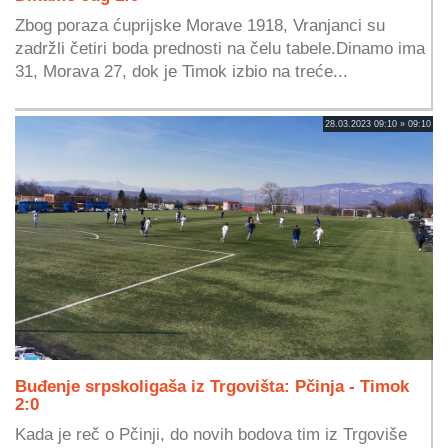
Zbog poraza ćuprijske Morave 1918, Vranjanci su
zadržli četiri boda prednosti na čelu tabele.Dinamo ima
31, Morava 27, dok je Timok izbio na treće...
28.03.2023 09:10 » 09:10
Buđenje srpskoligaša iz Trgovišta: Pčinja - Timok
2:0
Kada je reč o Pčinji, do novih bodova tim iz Trgoviše