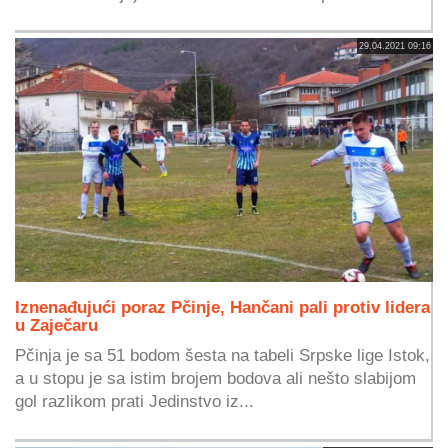
29.04.2021 09:16
Iznenađujući poraz Pčinje, Hančani pali protiv lidera
u Zaječaru
Pčinja je sa 51 bodom šesta na tabeli Srpske lige Istok,
a u stopu je sa istim brojem bodova ali nešto slabijom
gol razlikom prati Jedinstvo iz...