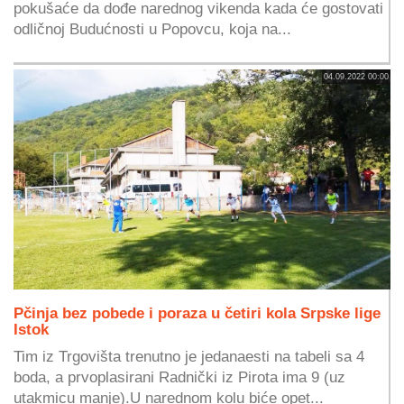
pokušaće da dođe narednog vikenda kada će gostovati
odličnoj Budućnosti u Popovcu, koja na...
04.09.2022 00:00
Pčinja bez pobede i poraza u četiri kola Srpske lige
Istok
Tim iz Trgovišta trenutno je jedanaesti na tabeli sa 4
boda, a prvoplasirani Radnički iz Pirota ima 9 (uz
utakmicu manje).U narednom kolu biće opet...