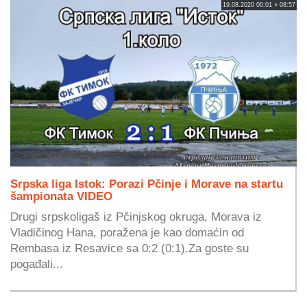
19.08.2020 00:01 » 08:57
Srpska liga Istok: Porazi Pčinje i Morave na startu
šampionata VIDEO
Drugi srpskoligaš iz Pčinjskog okruga, Morava iz
Vladičinog Hana, poražena je kao domaćin od
Rembasa iz Resavice sa 0:2 (0:1).Za goste su
pogađali...