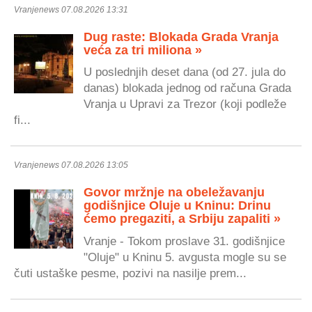
Vranjenews 07.08.2026 13:31
Dug raste: Blokada Grada Vranja
veća za tri miliona »
U poslednjih deset dana (od 27. jula do
danas) blokada jednog od računa Grada
Vranja u Upravi za Trezor (koji podleže
fi...
Vranjenews 07.08.2026 13:05
Govor mržnje na obeležavanju
godišnjice Oluje u Kninu: Drinu
ćemo pregaziti, a Srbiju zapaliti »
Vranje - Tokom proslave 31. godišnjice
"Oluje" u Kninu 5. avgusta mogle su se
čuti ustaške pesme, pozivi na nasilje prem...