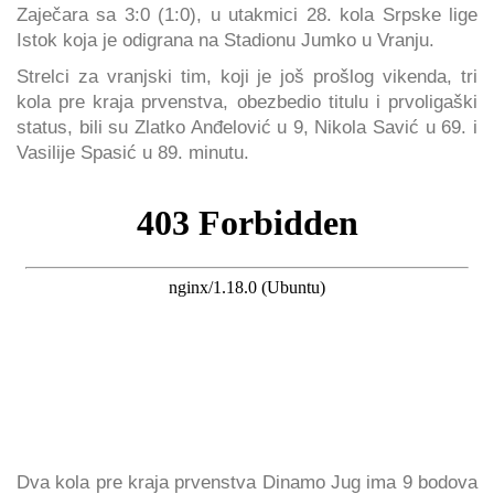
Zaječara sa 3:0 (1:0), u utakmici 28. kola Srpske lige
Istok koja je odigrana na Stadionu Jumko u Vranju.
Strelci za vranjski tim, koji je još prošlog vikenda, tri
kola pre kraja prvenstva, obezbedio titulu i prvoligaški
status, bili su Zlatko Anđelović u 9, Nikola Savić u 69. i
Vasilije Spasić u 89. minutu.
Dva kola pre kraja prvenstva Dinamo Jug ima 9 bodova