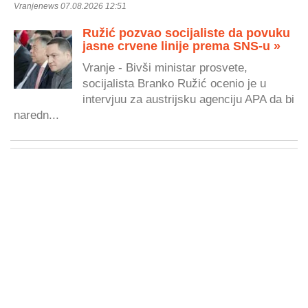
Vranjenews 07.08.2026 12:51
Ružić pozvao socijaliste da povuku
jasne crvene linije prema SNS-u »
Vranje - Bivši ministar prosvete,
socijalista Branko Ružić ocenio je u
intervjuu za austrijsku agenciju APA da bi
naredn...