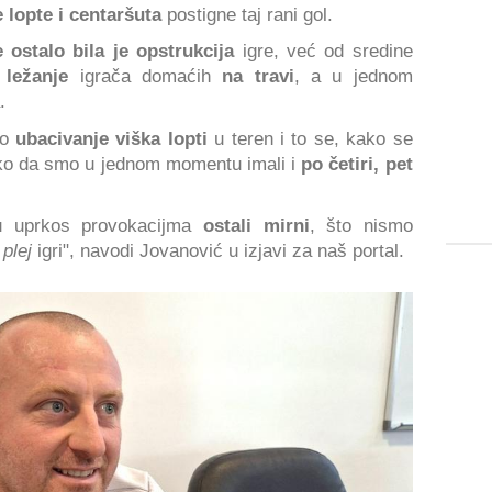
 lopte i centaršuta
postigne taj rani gol.
 ostalo bila je opstrukcija
igre, već od sredine
ležanje
igrača domaćih
na travi
, a u jednom
.
lo
ubacivanje viška lopti
u teren i to se, kako se
tako da smo u jednom momentu imali i
po četiri, pet
su uprkos provokacijma
ostali mirni
, što nismo
 plej
igri", navodi Jovanović u izjavi za naš portal.