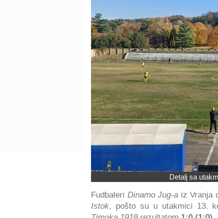
Detalj sa utak
Fudbaleri
Dinamo Jug-a
iz Vranja 
Istok
, pošto su u utakmici 13. ko
Timoka 1919
rezultatom
1:0 (1:0).