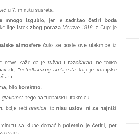
vić
u 7. minutu susreta.
je mnogo izgubio
, jer je
zadržao četiri boda
ske lige Istok
zbog poraza
Morave 1918
iz Ćuprije
.
alske atmosfere
čulo se posle ove utakmice iz
je news kaže da je
tužan i razočaran
, ne toliko
avodi, "
nefudbalskog ambijenta
koji je vranjske
ečaru.
ma, bilo
korektno
.
i
glavomet
nego na fudbalsku utakmicu.
n
, bolje reći
oranica
, to
nisu uslovi ni za najniži
 minutu sa klupe domaćih
poletelo je četiri, pet
izazvano.