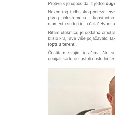
Protivnik je uspeo da iz jedne
duge
Nakon tog fudbalskog poteza,
sve
prvog poluvremena - konstantno
momentu su to činila čak četvorica
Ritam utakmice je dodatno ometa
bližio kraj, sve više pojačavalo, 
lopti u terenu.
Čestitam svojim igračima što 
dobijali kartone i ostali dosledni
fer