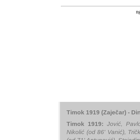
Timok 1919 (Zaječar) - Di
Timok 1919:
Jović, Pavl
Nikolić (od 86' Vanić), Trič