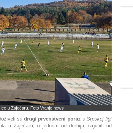
mice u Zaječaru. Foto Vranje news
doživeli su
drugi prvenstveni poraz
u
Srpskoj ligi
la u Zaječaru, u jednom od derbija, izgubili od