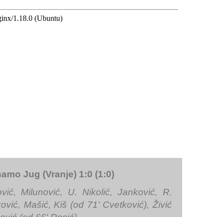
namo Jug (Vranje) 1:0 (1:0)
ović, Milunović, U. Nikolić, Janković, R.
ković, Mašić, Kiš (od 71' Cvetković), Živić