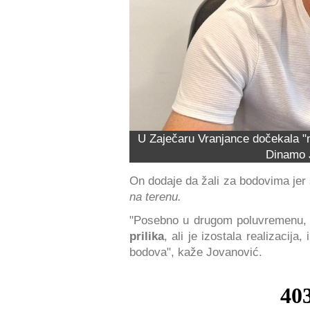
U Zaječaru Vranjance dočekala "
Dinamo 
On dodaje da žali za bodovima jer
na terenu.
"Posebno u drugom poluvremenu,
prilika
, ali je izostala realizacij
bodova", kaže Jovanović.