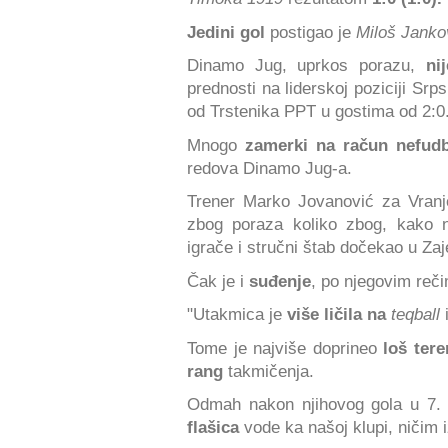
Jedini gol
postigao je
Miloš Janko
Dinamo Jug, uprkos porazu,
ni
prednosti na liderskoj poziciji Srp
od Trstenika PPT u gostima od 2:0
Mnogo
zamerki na račun nefudb
redova Dinamo Jug-a.
Trener Marko Jovanović za Vran
zbog poraza koliko zbog, kako n
igrače i stručni štab dočekao u Zaj
Čak je i
suđenje
, po njegovim reči
"Utakmica je
više ličila na
teqball
Tome je najviše doprineo
loš tere
rang
takmičenja.
Odmah nakon njihovog gola u 7.
flašica
vode ka našoj klupi, ničim 