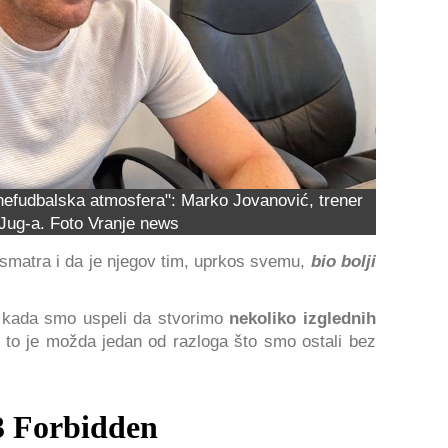
nefudbalska atmosfera": Marko Jovanović, trener
Jug-a. Foto Vranje news
 smatra i da je njegov tim, uprkos svemu,
bio bolji
 kada smo uspeli da stvorimo
nekoliko izglednih
a, i to je možda jedan od razloga što smo ostali bez