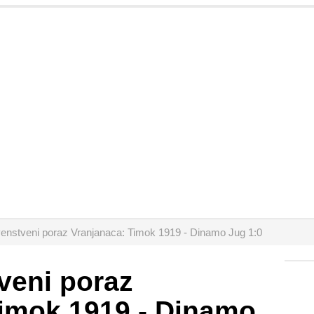
venstveni poraz Vranjanaca: Timok 1919 - Dinamo Jug 1:0
veni poraz
Timok 1919 - Dinamo