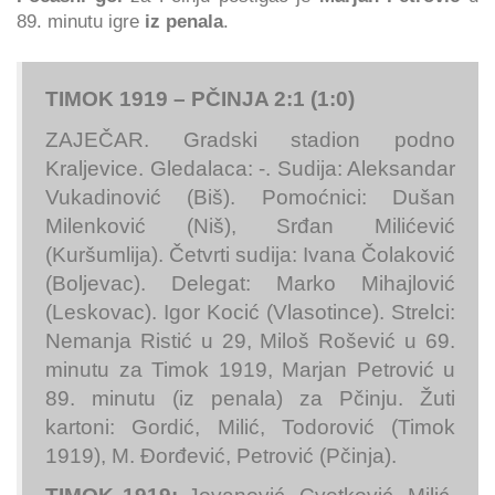
89. minutu igre
iz penala
.
TIMOK 1919 – PČINJA 2:1 (1:0)
ZAJEČAR. Gradski stadion podno
Kraljevice. Gledalaca: -. Sudija: Aleksandar
Vukadinović (Biš). Pomoćnici: Dušan
Milenković (Niš), Srđan Milićević
(Kuršumlija). Četvrti sudija: Ivana Čolaković
(Boljevac). Delegat: Marko Mihajlović
(Leskovac). Igor Kocić (Vlasotince). Strelci:
Nemanja Ristić u 29, Miloš Rošević u 69.
minutu za Timok 1919, Marjan Petrović u
89. minutu (iz penala) za Pčinju. Žuti
kartoni: Gordić, Milić, Todorović (Timok
1919), M. Đorđević, Petrović (Pčinja).