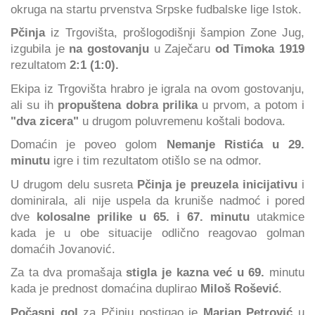
okruga na startu prvenstva Srpske fudbalske lige Istok.
Pčinja
iz Trgovišta, prošlogodišnji šampion Zone Jug,
izgubila je
na gostovanju
u Zaječaru
od Timoka 1919
rezultatom
2:1 (1:0).
Ekipa iz Trgovišta hrabro je igrala na ovom gostovanju,
ali su ih
propuštena dobra prilika
u prvom, a potom i
"dva zicera"
u drugom poluvremenu koštali bodova.
Domaćin je poveo golom
Nemanje Ristića u 29.
minutu
igre i tim rezultatom otišlo se na odmor.
U drugom delu susreta
Pčinja je preuzela inicijativu
i
dominirala, ali nije uspela da kruniše nadmoć i pored
dve
kolosalne prilike u 65. i 67. minutu
utakmice
kada je u obe situacije odlično reagovao golman
domaćih Jovanović.
Za ta dva promašaja
stigla je kazna već u 69.
minutu
kada je prednost domaćina duplirao
Miloš Rošević
.
Počasni gol
za Pčinju postigao je
Marjan Petrović
u