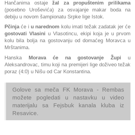
Hančanima ostaje
žal za propuštenim prilikama
(posebno Uroševića) za osvajanje makar boda na
debiju u novom šampionatu Srpke lige Istok.
Pčinja
će i
u narednom
kolu imati težak zadatak jer će
gostovati Vlasini
u Vlasotincu, ekipi koja je u prvom
kolu bila bolja na gostovanju od domaćeg Moravca u
Mrštanima.
Hanska
Morava će na gostovanje Župi
u
Aleksandrovac, timu koji na premijeri lige doživeo težak
poraz (4:0) u Nišu od Car Konstantina.
Golove sa meča FK Morava - Rembas
možete pogledati u nastavku u video
materijalu sa Fejsbuk kanala kluba iz
Resavice.