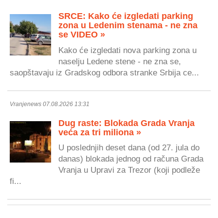
SRCE: Kako će izgledati parking
zona u Ledenim stenama - ne zna
se VIDEO »
Kako će izgledati nova parking zona u
naselju Ledene stene - ne zna se,
saopštavaju iz Gradskog odbora stranke Srbija ce...
Vranjenews 07.08.2026 13:31
Dug raste: Blokada Grada Vranja
veća za tri miliona »
U poslednjih deset dana (od 27. jula do
danas) blokada jednog od računa Grada
Vranja u Upravi za Trezor (koji podleže
fi...