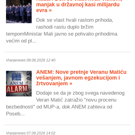
manjak u državnoj kasi milijardu
evra »
Dok se vlast hvali rastom prihoda,
rashodi rastu duplo bržim
tempomMinistar Mali javno se pohvalio prihodima
većim od pl...
Vranjenews 08.08.2026 12:40
ANEM: Nove pretnje Veranu Matiću
vešanjem, javnom egzekucijom i
žrtvovanjem »
Dodaje se da je zbog svega navedenog
Veran Matić zatražio "novu procenu
bezbednosti" od MUP-a, dok ANEM zahteva od
Poseb...
Vranjenews 07.08.2026 14:02