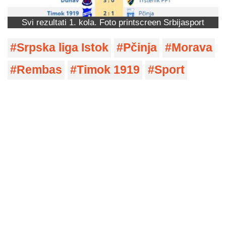
Svi rezultati 1. kola. Foto printscreen Srbijasport
Srpska liga Istok
Pčinja
Morava
Rembas
Timok 1919
Sport