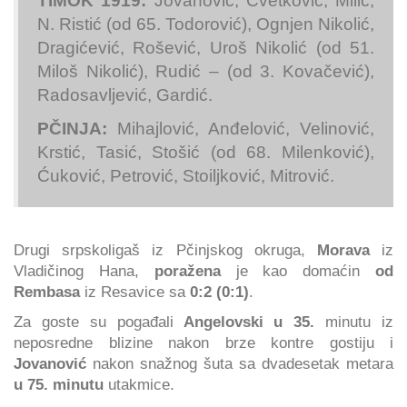
TIMOK 1919:
Jovanović, Cvetković, Milić,
N. Ristić (od 65. Todorović), Ognjen Nikolić,
Dragićević, Rošević, Uroš Nikolić (od 51.
Miloš Nikolić), Rudić – (od 3. Kovačević),
Radosavljević, Gardić.
PČINJA:
Mihajlović, Anđelović, Velinović,
Krstić, Tasić, Stošić (od 68. Milenković),
Ćuković, Petrović, Stoiljković, Mitrović.
Drugi srpskoligaš iz Pčinjskog okruga,
Morava
iz
Vladičinog Hana,
poražena
je kao domaćin
od
Rembasa
iz Resavice sa
0:2 (0:1)
.
Za goste su pogađali
Angelovski u 35.
minutu iz
neposredne blizine nakon brze kontre gostiju i
Jovanović
nakon snažnog šuta sa dvadesetak metara
u 75. minutu
utakmice.