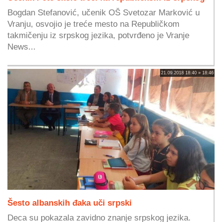
Bogdan Stefanović, učenik OŠ Svetozar Marković u
Vranju, osvojio je treće mesto na Republičkom
takmičenju iz srpskog jezika, potvrđeno je Vranje
News...
21.09.2018 18:40 » 18:46
Šesto albanskih đaka uči srpski
Deca su pokazala zavidno znanje srpskog jezika.