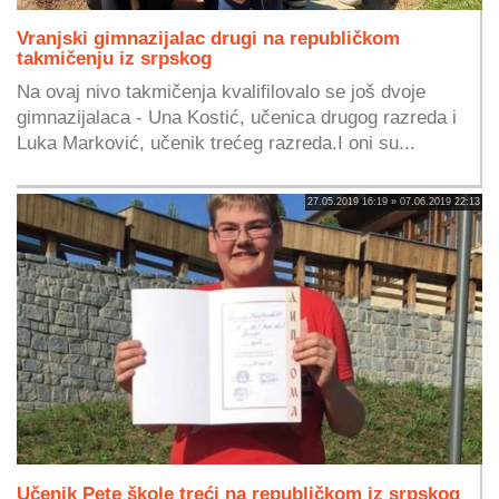
Vranjski gimnazijalac drugi na republičkom
takmičenju iz srpskog
Na ovaj nivo takmičenja kvalifilovalo se još dvoje
gimnazijalaca - Una Kostić, učenica drugog razreda i
Luka Marković, učenik trećeg razreda.I oni su...
27.05.2019 16:19 » 07.06.2019 22:13
Učenik Pete škole treći na republičkom iz srpskog