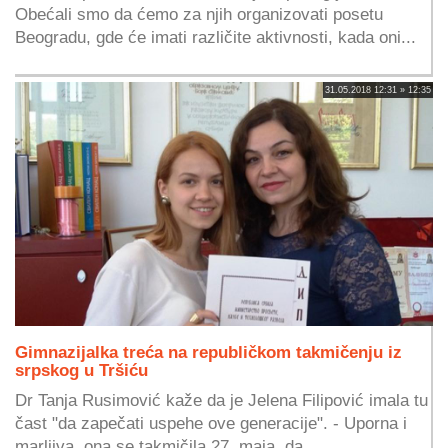
Obećali smo da ćemo za njih organizovati posetu
Beogradu, gde će imati različite aktivnosti, kada oni...
31.05.2018 12:31 » 12:35
Gimnazijalka treća na republičkom takmičenju iz
srpskog u Tršiću
Dr Tanja Rusimović kaže da je Jelena Filipović imala tu
čast "da zapečati uspehe ove generacije". - Uporna i
marljiva, ona se takmičila 27. maja, da...