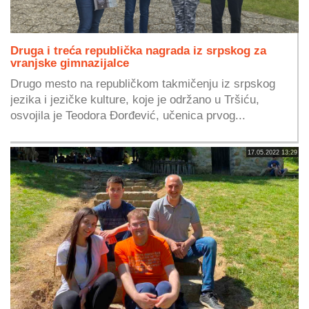
Druga i treća republička nagrada iz srpskog za
vranjske gimnazijalce
Drugo mesto na republičkom takmičenju iz srpskog
jezika i jezičke kulture, koje je održano u Tršiću,
osvojila je Teodora Đorđević, učenica prvog...
17.05.2022 13:29