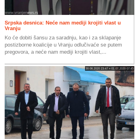
Srpska desnica: Neće nam mediji krojiti vlast u
Vranju
Ko će dobiti šansu za saradnju, kao i za sklapanje
postizborne koalicije u Vranju odlučivaće se putem
pregovora, a neće nam mediji krojiti vlast,...
30.06.2020 23:47 » 01.07.2020 07:45