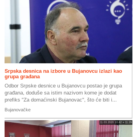
Srpska desnica na izbore u Bujanovcu izlazi kao
grupa građana
Odbor Srpske desnice u Bujanovcu postao je grupa
građana, doduše sa istim nazivom kome je dodat
prefiks "Za domaćinski Bujanovac", što će biti i...
Bujanovačke
11.03.2020 10:42 » 11:29