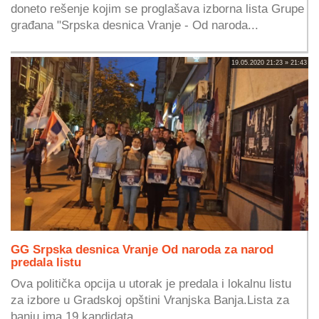
doneto rešenje kojim se proglašava izborna lista Grupe
građana "Srpska desnica Vranje - Od naroda...
19.05.2020 21:23 » 21:43
GG Srpska desnica Vranje Od naroda za narod
predala listu
Ova politička opcija u utorak je predala i lokalnu listu
za izbore u Gradskoj opštini Vranjska Banja.Lista za
banju ima 19 kandidata.