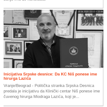
16.04.2020 15:03 » 15:06
Inicijativa Srpske desnice: Da KC Niš ponese ime
hirurga Lazića
Vranje/Beograd - Politička stranka Srpska Desnica
predala je inicijativu da Klinički centar Niš ponese ime
čuvenog hirurga Miodraga Lazića, koji je...