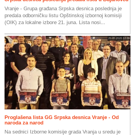
Vranje - Grupa građana Srpska desnica poslednja je
predala odborničku listu Opštinskoj izbornoj komisiji
(OIK) za lokalne izbore 21. juna. Lista nosi...
20.05.2020 12:09
Proglašena lista GG Srpska desnica Vranje - Od
naroda za narod
Na sednici Izborne komisije grada Vranja u sredu je