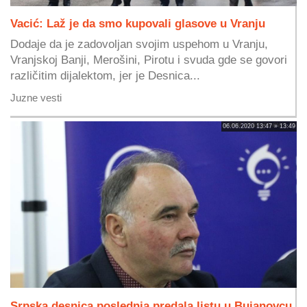
Vacić: Laž je da smo kupovali glasove u Vranju
Dodaje da je zadovoljan svojim uspehom u Vranju,
Vranjskoj Banji, Merošini, Pirotu i svuda gde se govori
različitim dijalektom, jer je Desnica...
Juzne vesti
06.06.2020 13:47 » 13:49
Srpska desnica poslednja predala listu u Bujanovcu