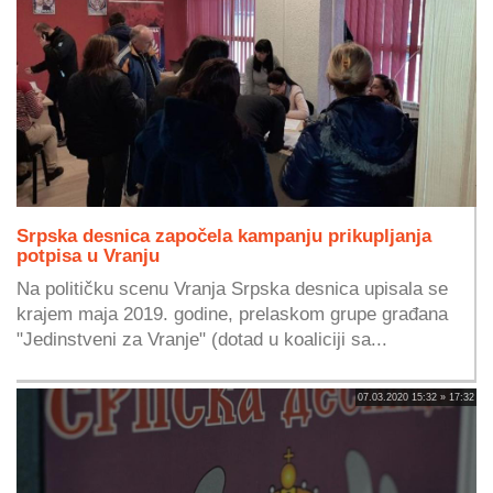
Srpska desnica započela kampanju prikupljanja
potpisa u Vranju
Na političku scenu Vranja Srpska desnica upisala se
krajem maja 2019. godine, prelaskom grupe građana
"Jedinstveni za Vranje" (dotad u koaliciji sa...
07.03.2020 15:32 » 17:32