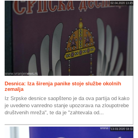
02.04.2020 13:45
Desnica: Iza širenja panike stoje službe okolnih
zemalja
Iz Srpske desnice saopšteno je da ova partija od kako
je uvedeno vanredno stanje upozorava na zloupotrebe
društvenih mreža", te da je "zahtevala od...
13.03.2020 18:11