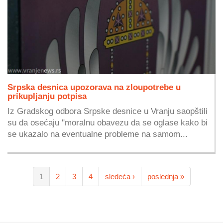
Srpska desnica upozorava na zloupotrebe u
prikupljanju potpisa
Iz Gradskog odbora Srpske desnice u Vranju saopštili
su da osećaju "moralnu obavezu da se oglase kako bi
se ukazalo na eventualne probleme na samom...
1
2
3
4
sledeća ›
poslednja »