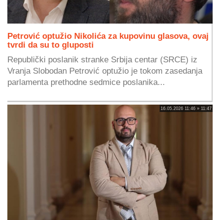
Petrović optužio Nikolića za kupovinu glasova, ovaj
tvrdi da su to gluposti
Republički poslanik stranke Srbija centar (SRCE) iz
Vranja Slobodan Petrović optužio je tokom zasedanja
parlamenta prethodne sedmice poslanika...
16.05.2026 11:46 » 11:47