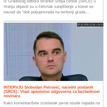
Iz Gradskog odbora stranke Srbija centar (SRCE) u
Vranju objavili su u četvrtak saopštenje u kome se
navodi da "dok poljoprivreda na teritoriji grada...
05.05.2026 12:36 » 14:12
INTERVJU Slobodan Petrović, narodni poslanik
(SRCE): Vlast apsolutno odgovorna za bezbednost
novinara
Kako komentarišete izostanak javne osude napada na