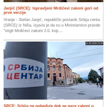
Janjić (SRCE): Ispravljeni Mrdićevi zakoni gori od
prve verzije
Vranje - Stefan Janjić, republički poslanik Srbija centa
(SRCE) iz Niša, izjavio je da su u Ministarstvo pravde
"stigli Mrdićevi zakoni 2.0. koji,...
11.05.2026 23:36
SRCE: Srbija ne pobeđuje dok se gaze zakoni u