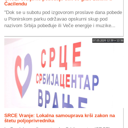
Ćacilendu
"Dok se u subotu pod izgovorom proslave dana pobede
u Pionirskom parku održavao opskurni skup pod
nazivom Srbija pobeđuje ili Veče energije i muzike...
07.05.2026 12:39 » 12:39
SRCE Vranje: Lokalna samouprava krši zakon na
štetu poljoprivrednika