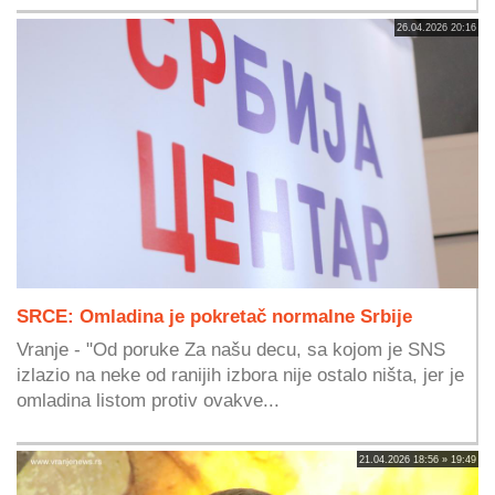
26.04.2026 20:16
SRCE: Omladina je pokretač normalne Srbije
Vranje - "Od poruke Za našu decu, sa kojom je SNS
izlazio na neke od ranijih izbora nije ostalo ništa, jer je
omladina listom protiv ovakve...
21.04.2026 18:56 » 19:49