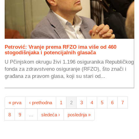
Petrović: Vranje prema RFZO ima više od 460
stogodišnjaka i potencijalnih glasača
U Pčinjskom okrugu živi 1.196 osiguranika Republičkog
fonda za zdravstveno osiguranje (RFZO), što znači i
građana za pravom glasa, koji su stari od...
« prva
‹ prethodna
1
2
3
4
5
6
7
8
9
…
sledeća ›
poslednja »