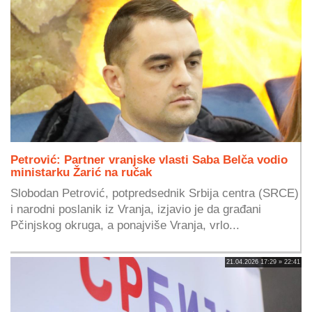
Petrović: Partner vranjske vlasti Saba Belča vodio
ministarku Žarić na ručak
Slobodan Petrović, potpredsednik Srbija centra (SRCE)
i narodni poslanik iz Vranja, izjavio je da građani
Pčinjskog okruga, a ponajviše Vranja, vrlo...
21.04.2026 17:29 » 22:41