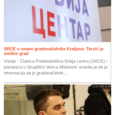
SRCE o smeni gradonačelnika Kraljeva: Terzić je
uništio grad
Vranje - Članica Predsedništva Srbija centra (SRCE) i
poslanica u Skupštini Verica Milanović ocenila je da je
informacija da je gradonačelnik...
13.04.2026 11:06