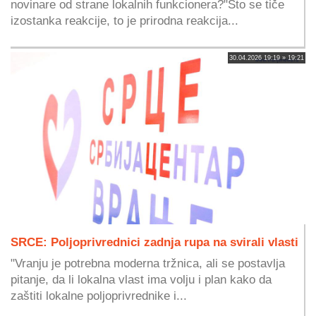
novinare od strane lokalnih funkcionera?"Što se tiče
izostanka reakcije, to je prirodna reakcija...
30.04.2026 19:19 » 19:21
SRCE: Poljoprivrednici zadnja rupa na svirali vlasti
"Vranju je potrebna moderna tržnica, ali se postavlja
pitanje, da li lokalna vlast ima volju i plan kako da
zaštiti lokalne poljoprivrednike i...