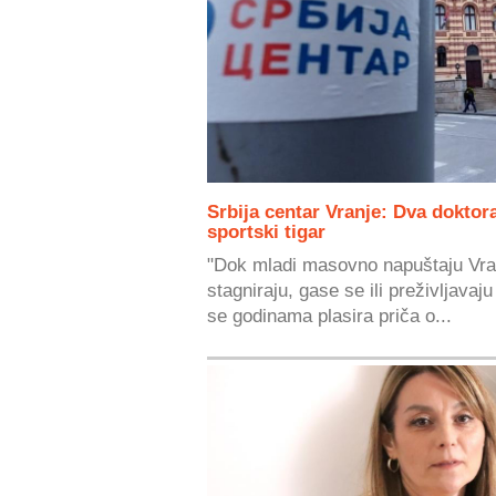
Srbija centar Vranje: Dva doktora
sportski tigar
"Dok mladi masovno napuštaju Vran
stagniraju, gase se ili preživljavaju
se godinama plasira priča o...