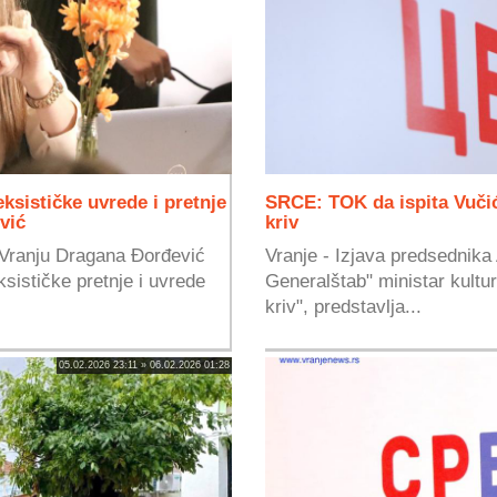
ksističke uvrede i pretnje
SRCE: TOK da ispita Vučić
vić
kriv
 Vranju Dragana Đorđević
Vranje - Izjava predsednika
eksističke pretnje i uvrede
Generalštab" ministar kultur
kriv", predstavlja...
05.02.2026 23:11 » 06.02.2026 01:28