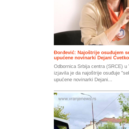
Đorđević: Najoštrije osuđujem se
upućene novinarki Dejani Cvetko
Odbornica Srbija centra (SRCE) u
izjavila je da najoštrije osuđuje "s
upućene novinarki Dejani...