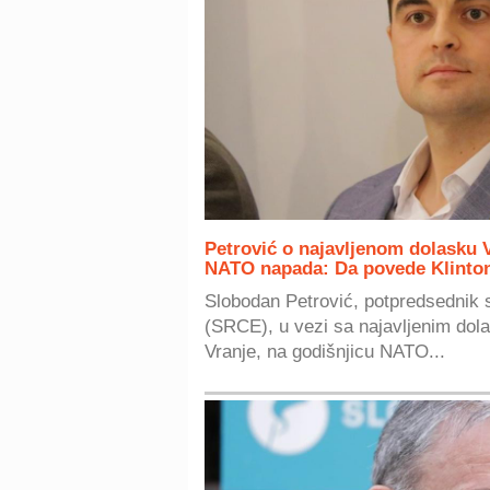
Petrović o najavljenom dolasku 
NATO napada: Da povede Klinton
Slobodan Petrović, potpredsednik s
(SRCE), u vezi sa najavljenim do
Vranje, na godišnjicu NATO...