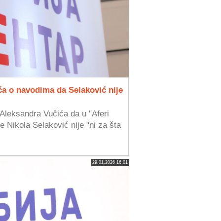
a o navodima da Selaković nije
 Aleksandra Vučića da u "Aferi
e Nikola Selaković nije "ni za šta
29.01.2026 16:01