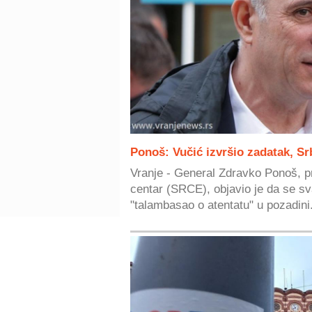
Ponoš: Vučić izvršio zadatak, S
Vranje - General Zdravko Ponoš, p
centar (SRCE), objavio je da se sv
"talambasao o atentatu" u pozadini.