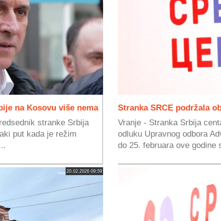
rbije na Kosovu više nema
Stranka SRCE podržala o
redsednik stranke Srbija
Vranje - Stranka Srbija cen
aki put kada je režim
odluku Upravnog odbora Adv
..
do 25. februara ove godine s
20.02.2026 09:59