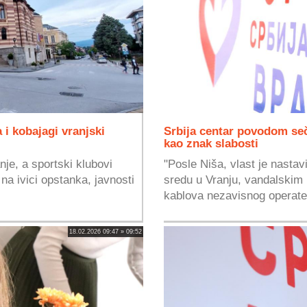
 i kobajagi vranjski
Srbija centar povodom seč
kao znak slabosti
je, a sportski klubovi
"Posle Niša, vlast je nastav
 na ivici opstanka, javnosti
sredu u Vranju, vandalskim
kablova nezavisnog operater
18.02.2026 09:47 » 09:52