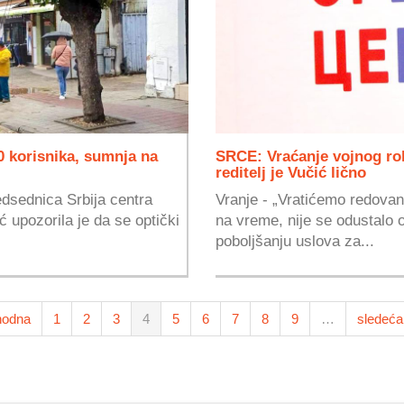
0 korisnika, sumnja na
SRCE: Vraćanje vojnog ro
reditelj je Vučić lično
edsednica Srbija centra
Vranje - „Vratićemo redovan 
upozorila je da se optički
na vreme, nije se odustalo o
poboljšanju uslova za...
hodna
1
2
3
4
5
6
7
8
9
…
sledeća