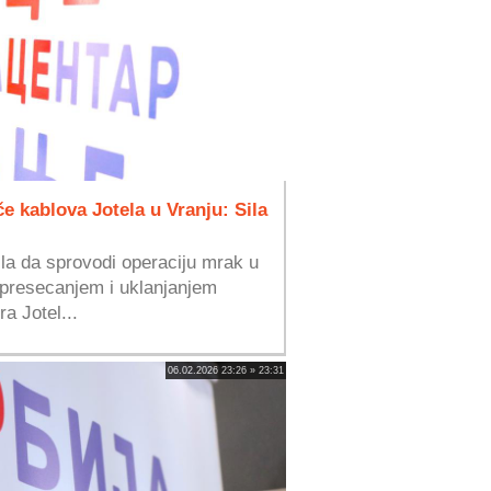
e kablova Jotela u Vranju: Sila
ila da sprovodi operaciju mrak u
 presecanjem i uklanjanjem
a Jotel...
06.02.2026 23:26 » 23:31