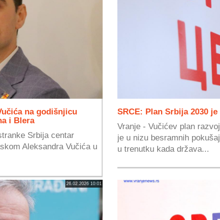
Vučića na godišnjicu
SRCE: Plan Srbija 2030 je 
a i Blera
Vranje - Vučićev plan razvoj
tranke Srbija centar
je u nizu besramnih pokuša
laskom Aleksandra Vučića u
u trenutku kada država...
26.02.2026 10:01