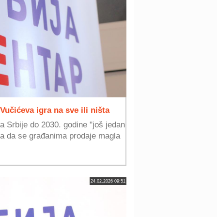
Vučićeva igra na sve ili ništa
a Srbije do 2030. godine "još jedan
ja da se građanima prodaje magla
24.02.2026 09:51