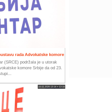
bustavu rada Advokatske komore
tar (SRCE) podržala je u utorak
okatske komore Srbije da od 23.
tupi...
18.02.2026 13:14 » 13:16