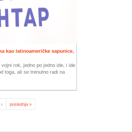
ka kao latinoameričke sapunice,
vojni rok, jedno po jedno ide, i ide
d toga, ali se trenutno radi na
 ›
poslednja »