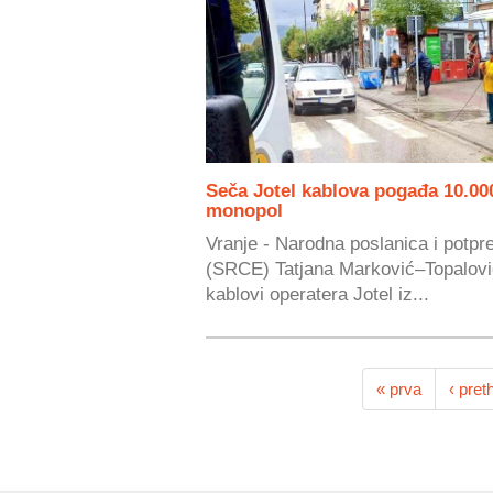
Seča Jotel kablova pogađa 10.00
monopol
Vranje - Narodna poslanica i potpr
(SRCE) Tatjana Marković–Topalović 
kablovi operatera Jotel iz...
« prva
‹ pret