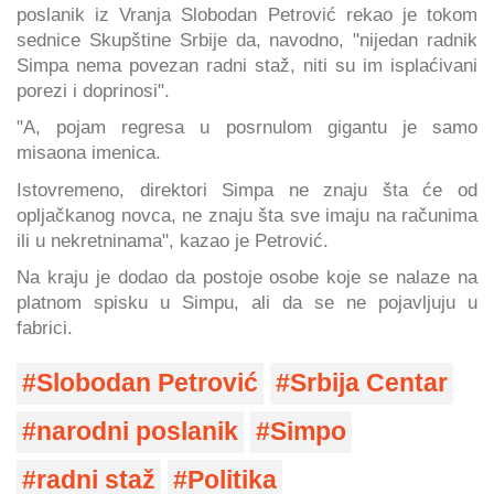
poslanik iz Vranja Slobodan Petrović rekao je tokom
sednice Skupštine Srbije da, navodno, "nijedan radnik
Simpa nema povezan radni staž, niti su im isplaćivani
porezi i doprinosi".
"A, pojam regresa u posrnulom gigantu je samo
misaona imenica.
Istovremeno, direktori Simpa ne znaju šta će od
opljačkanog novca, ne znaju šta sve imaju na računima
ili u nekretninama", kazao je Petrović.
Na kraju je dodao da postoje osobe koje se nalaze na
platnom spisku u Simpu, ali da se ne pojavljuju u
fabrici.
Slobodan Petrović
Srbija Centar
narodni poslanik
Simpo
radni staž
Politika