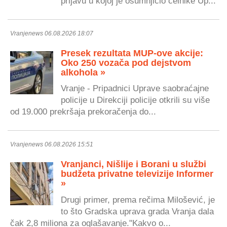
prijavu u kojoj je osumnjičio čelnike Up...
Vranjenews 06.08.2026 18:07
Presek rezultata MUP-ove akcije:
Oko 250 vozača pod dejstvom
alkohola »
Vranje - Pripadnici Uprave saobraćajne
policije u Direkciji policije otkrili su više
od 19.000 prekršaja prekoračenja do...
Vranjenews 06.08.2026 15:51
Vranjanci, Nišlije i Borani u službi
budžeta privatne televizije Informer
»
Drugi primer, prema rečima Milošević, je
to što Gradska uprava grada Vranja dala
čak 2,8 miliona za oglašavanje."Kakvo o...