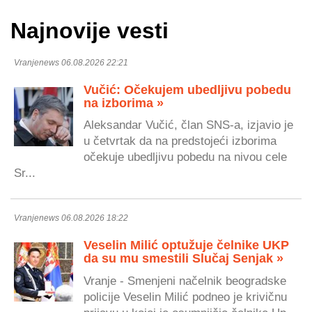
Najnovije vesti
Vranjenews 06.08.2026 22:21
Vučić: Očekujem ubedljivu pobedu
na izborima »
Aleksandar Vučić, član SNS-a, izjavio je
u četvrtak da na predstojeći izborima
očekuje ubedljivu pobedu na nivou cele
Sr...
Vranjenews 06.08.2026 18:22
Veselin Milić optužuje čelnike UKP
da su mu smestili Slučaj Senjak »
Vranje - Smenjeni načelnik beogradske
policije Veselin Milić podneo je krivičnu