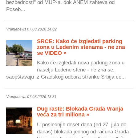
bezbednosti" od MUP-a, dok ANEM zahteva od
Poseb...
Vranjenews 07.08.2026 14:02
SRCE: Kako će izgledati parking
zona u Ledenim stenama - ne zna
se VIDEO »
Kako će izgledati nova parking zona u
naselju Ledene stene - ne zna se,
saopštavaju iz Gradskog odbora stranke Srbija ce...
Vranjenews 07.08.2026 13:31
Dug raste: Blokada Grada Vranja
veća za tri miliona »
U poslednjih deset dana (od 27. jula do
danas) blokada jednog od računa Grada