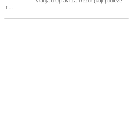
Vranja u Upravi za Trezor (koji podleže
fi...