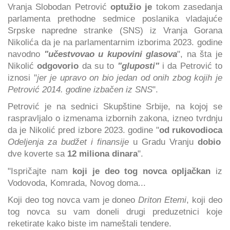
Vranja Slobodan Petrović
optužio je
tokom zasedanja
parlamenta prethodne sedmice poslanika vladajuće
Srpske napredne stranke (SNS) iz Vranja Gorana
Nikolića da je na parlamentarnim izborima 2023. godine
navodno
"učestvovao u kupovini glasova
", na šta je
Nikolić
odgovorio
da su to
"gluposti"
i da Petrović to
iznosi "
jer je upravo on bio jedan od onih zbog kojih je
Petrović 2014. godine izbačen iz SNS
".
Petrović je na sednici Skupštine Srbije, na kojoj se
raspravljalo o izmenama izbornih zakona, izneo tvrdnju
da je Nikolić pred izbore 2023. godine "
od rukovodioca
Odeljenja za budžet i finansije
u Gradu Vranju
dobio
dve koverte sa
12 miliona dinara
".
"Ispričajte nam
koji je deo tog novca opljačkan
iz
Vodovoda, Komrada, Novog doma...
Koji deo tog novca vam je doneo
Driton Etemi
, koji deo
tog novca su vam doneli drugi preduzetnici koje
reketirate kako biste im nameštali tendere.