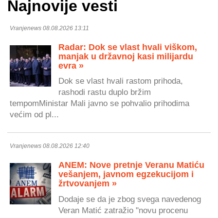
Najnovije vesti
Vranjenews 08.08.2026 13:11
Radar: Dok se vlast hvali viškom,
manjak u državnoj kasi milijardu
evra »
Dok se vlast hvali rastom prihoda,
rashodi rastu duplo bržim
tempomMinistar Mali javno se pohvalio prihodima
većim od pl...
Vranjenews 08.08.2026 12:40
ANEM: Nove pretnje Veranu Matiću
vešanjem, javnom egzekucijom i
žrtvovanjem »
Dodaje se da je zbog svega navedenog
Veran Matić zatražio "novu procenu