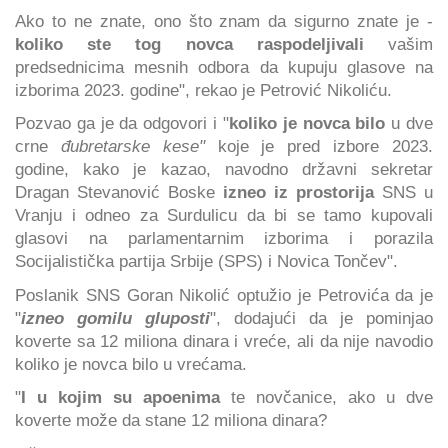
Ako to ne znate, ono što znam da sigurno znate je -
koliko ste tog novca raspodeljivali
vašim
predsednicima mesnih odbora da kupuju glasove na
izborima 2023. godine", rekao je Petrović Nikoliću.
Pozvao ga je da odgovori i "
koliko je novca bilo
u dve
crne
đubretarske kese"
koje je pred izbore 2023.
godine, kako je kazao, navodno državni sekretar
Dragan Stevanović Boske
izneo iz prostorija
SNS u
Vranju i odneo za Surdulicu da bi se tamo kupovali
glasovi na parlamentarnim izborima i porazila
Socijalistička partija Srbije (SPS) i Novica Tončev".
Poslanik SNS Goran Nikolić optužio je Petrovića da je
"
izneo gomilu gluposti
", dodajući da je pominjao
koverte sa 12 miliona dinara i vreće, ali da nije navodio
koliko je novca bilo u vrećama.
"
I u kojim su apoenima
te novčanice, ako u dve
koverte može da stane 12 miliona dinara?