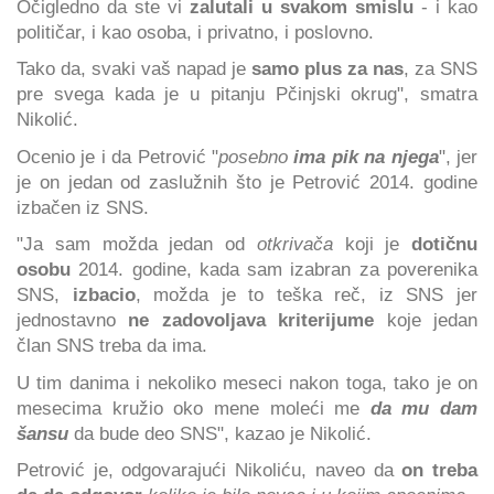
Očigledno da ste vi
zalutali u svakom smislu
- i kao
političar, i kao osoba, i privatno, i poslovno.
Tako da, svaki vaš napad je
samo plus za nas
, za SNS
pre svega kada je u pitanju Pčinjski okrug", smatra
Nikolić.
Ocenio je i da Petrović "
posebno
ima pik na njega
", jer
je on jedan od zaslužnih što je Petrović 2014. godine
izbačen iz SNS.
"Ja sam možda jedan od
otkrivača
koji je
dotičnu
osobu
2014. godine, kada sam izabran za poverenika
SNS,
izbacio
, možda je to teška reč, iz SNS jer
jednostavno
ne zadovoljava kriterijume
koje jedan
član SNS treba da ima.
U tim danima i nekoliko meseci nakon toga, tako je on
mesecima kružio oko mene moleći me
da mu dam
šansu
da bude deo SNS", kazao je Nikolić.
Petrović je, odgovarajući Nikoliću, naveo da
on treba