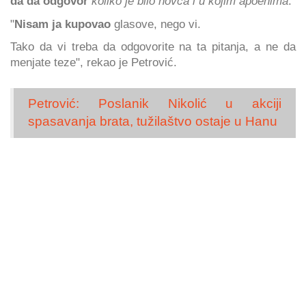
da da odgovor
koliko je bilo novca i u kojim apoenima
.
"
Nisam ja kupovao
glasove, nego vi.
Tako da vi treba da odgovorite na ta pitanja, a ne da
menjate teze", rekao je Petrović.
Petrović: Poslanik Nikolić u akciji
spasavanja brata, tužilaštvo ostaje u Hanu