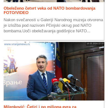
Obeleženo četvrt veka od NATO bombardovanja
FOTO/VIDEO
Nakon svečanosti u Galeriji Narodnog muzeja otvorena
je izložba pod nazivom Pčinjski okrug pod NATO
bombama.Uoči obeležavanja godišnjice NATO...
16.03.2024 07:57
Milenković: Četiri i po miliona evra za