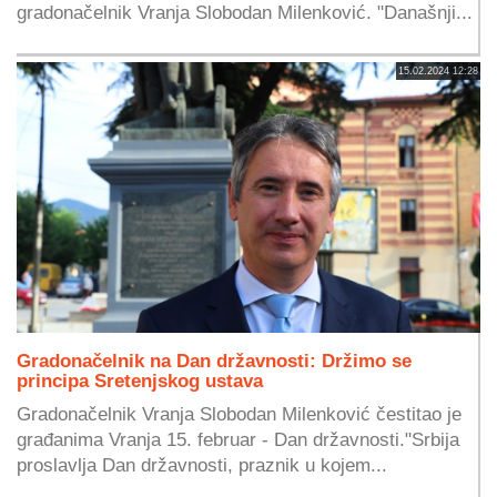
gradonačelnik Vranja Slobodan Milenković. "Današnji...
15.02.2024 12:28
Gradonačelnik na Dan državnosti: Držimo se
principa Sretenjskog ustava
Gradonačelnik Vranja Slobodan Milenković čestitao je
građanima Vranja 15. februar - Dan državnosti."Srbija
proslavlja Dan državnosti, praznik u kojem...