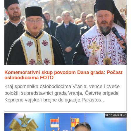
Komemorativni skup povodom Dana grada: Počast
oslobodiocima FOTO
Kraj spomenika oslobodiocima Vranja, vence i cveće
položili supredstavnici grada Vranja, Četvrte brigade
Kopnene vojske i brojne delegacije.Parastos...
31.12.2023 11:42