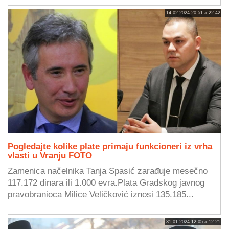
14.02.2024 20:51 » 22:42
Pogledajte kolike plate primaju funkcioneri iz vrha
vlasti u Vranju FOTO
Zamenica načelnika Tanja Spasić zarađuje mesečno
117.172 dinara ili 1.000 evra.Plata Gradskog javnog
pravobranioca Milice Veličković iznosi 135.185...
31.01.2024 12:05 » 12:21