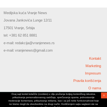
Medijska kuća Vranje News
Jovana Jankovića Lunge 12/11
17501 Vranje, Srbija
tel: +381 62 851 8881
e-mail:
redakcija@vranjenews.rs
e-mail:
vranjenews@gmail.com
Kontakt
Marketing
Impresum
Pravila korišćenja
O nama
Ovaj sajt koristi kolačiće (cookies) u cilju pružanja boljeg korisničkog iskustva,
X
Copyright © 2026 Vranjenews
prikazivanja personalizovanog sadržaja, sprečavanja spama, jednostavnije
All rights reserved
moderacije komentara, prikazivanja reklama, kao i za još neke funkcionalnosti koje
ne bismo mogli da obezbedimo na drugi način. Korišćenjem sajta saglasni ste sa
www.vranjenews.rs