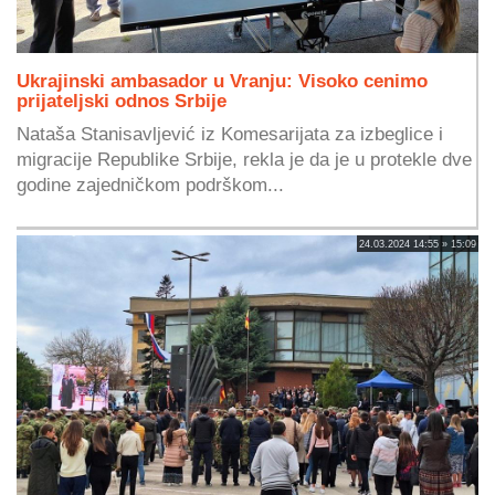
Ukrajinski ambasador u Vranju: Visoko cenimo
prijateljski odnos Srbije
Nataša Stanisavljević iz Komesarijata za izbeglice i
migracije Republike Srbije, rekla je da je u protekle dve
godine zajedničkom podrškom...
24.03.2024 14:55 » 15:09