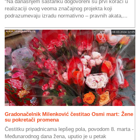
"Na današnjem sastanku dogovoreni su prvi koraci u
realizaciji ovog veoma značajnog projekta koji
podrazumevaju izradu normativno – pravnih akata,...
08.03.2024 12:05
Gradonačelnik Milenković čestitao Osmi mart: Žene
su pokretači promena
Čestitku pripadnicama lepšeg pola, povodom 8. marta -
Međunarodnog dana žena, uputio je u petak