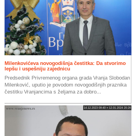
Milenkovićeva novogodišnja čestitka: Da stvorimo
lepšu i uspešniju zajednicu
Predsednik Privremenog organa grada Vranja Slobodan
Milenković, uputio je povodom novogodišnjih praznika
čestitku Vranjancima s željama za dobro...
14.12.2023 09:40 » 12.01.2024 20:26