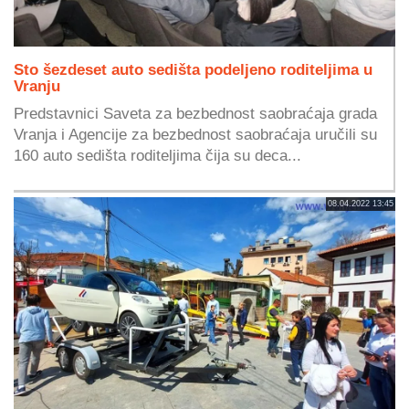
Sto šezdeset auto sedišta podeljeno roditeljima u
Vranju
Predstavnici Saveta za bezbednost saobraćaja grada
Vranja i Agencije za bezbednost saobraćaja uručili su
160 auto sedišta roditeljima čija su deca...
08.04.2022 13:45