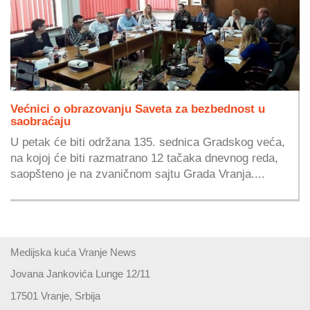
Većnici o obrazovanju Saveta za bezbednost u
saobraćaju
U petak će biti održana 135. sednica Gradskog veća,
na kojoj će biti razmatrano 12 tačaka dnevnog reda,
saopšteno je na zvaničnom sajtu Grada Vranja....
Medijska kuća Vranje News
Jovana Jankovića Lunge 12/11
17501 Vranje, Srbija