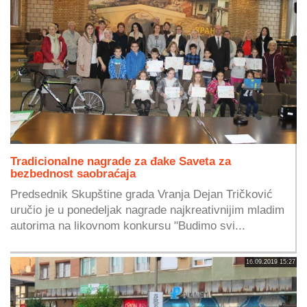
Tradicionalne nagrade za đake Saveta za
bezbednost saobraćaja
Predsednik Skupštine grada Vranja Dejan Tričković
uručio je u ponedeljak nagrade najkreativnijim mladim
autorima na likovnom konkursu "Budimo svi...
16.09.2019 15:27