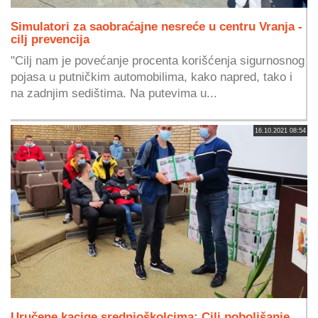
Simulatori za saobraćajne nesreće u centru Vranja -
cilj prevencija
"Cilj nam je povećanje procenta korišćenja sigurnosnog
pojasa u putničkim automobilima, kako napred, tako i
na zadnjim sedištima. Na putevima u...
16.10.2021 08:54
Uručene kacige srednjoškolcima: Cilj poboljšanje