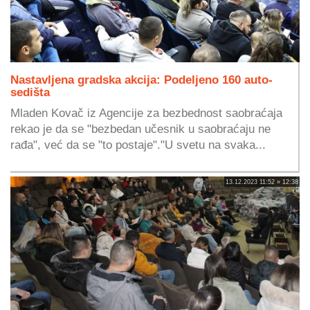
Nastavljena gradska akcija: Podeljeno 160 auto-
sedišta
Mladen Kovač iz Agencije za bezbednost saobraćaja
rekao je da se "bezbedan učesnik u saobraćaju ne
rađa", već da se "to postaje"."U svetu na svaka...
13.12.2023 11:52 » 12:38