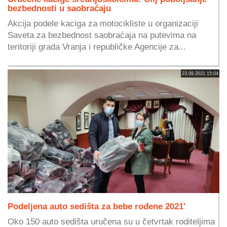
bezbednosti u saobraćaju
Akcija podele kaciga za motocikliste u organizaciji
Saveta za bezbednost saobraćaja na putevima na
teritoriji grada Vranja i republičke Agencije za...
23.09.2021 15:04
Podeljena auto sedišta za bebe rođene 2021'
Oko 150 auto sedišta uručena su u četvrtak roditeljima