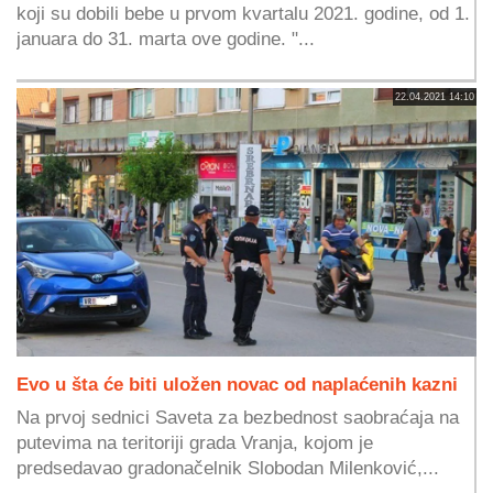
koji su dobili bebe u prvom kvartalu 2021. godine, od 1.
januara do 31. marta ove godine. "...
22.04.2021 14:10
Evo u šta će biti uložen novac od naplaćenih kazni
Na prvoj sednici Saveta za bezbednost saobraćaja na
putevima na teritoriji grada Vranja, kojom je
predsedavao gradonačelnik Slobodan Milenković,...