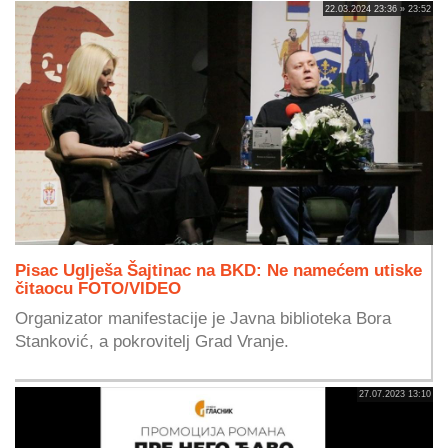
22.03.2024 23:36 » 23:52
Pisac Uglješa Šajtinac na BKD: Ne namećem utiske
čitaocu FOTO/VIDEO
Organizator manifestacije je Javna biblioteka Bora
Stanković, a pokrovitelj Grad Vranje.
27.07.2023 13:10