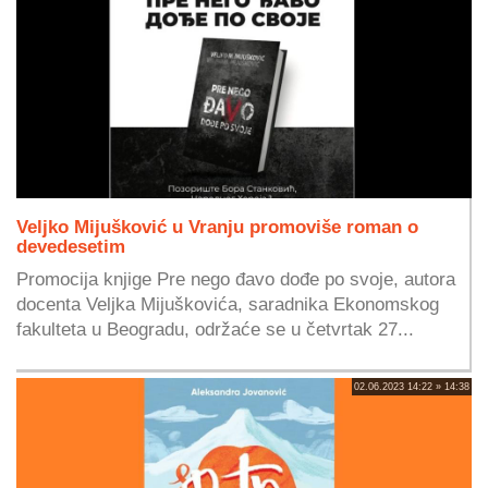
Veljko Mijušković u Vranju promoviše roman o
devedesetim
Promocija knjige Pre nego đavo dođe po svoje, autora
docenta Veljka Mijuškovića, saradnika Ekonomskog
fakulteta u Beogradu, održaće se u četvrtak 27...
02.06.2023 14:22 » 14:38