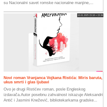
su Nacionalni savet romske nacionalne manjine,...
10.01.2025 15:18 » 15:39
Novi roman Vranjanca Vojkana Ristića: Miris baruta,
ukus smrti i glas ljubavi
Ovo je drugi Ristićev roman, posle Engleskog
izdavača.Autor posebnu zahvalnost iskazuje Aleksandri
Antić i Jasmini Knežević, bibliotekarkama gradske...