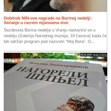
Dobitnik NIN-ove nagrade na Borinoj nedelji:
Sećanje u raznim nijansama sive
Šezdeseta Borina nedelja u Vranju nastaviće se u
nedelju (Galerija Narodnog muzeja, 19 časova) kada će
biti održan program pod nazivom “Moj Bora”. O...
02.11.2025 14:42 » 14:43