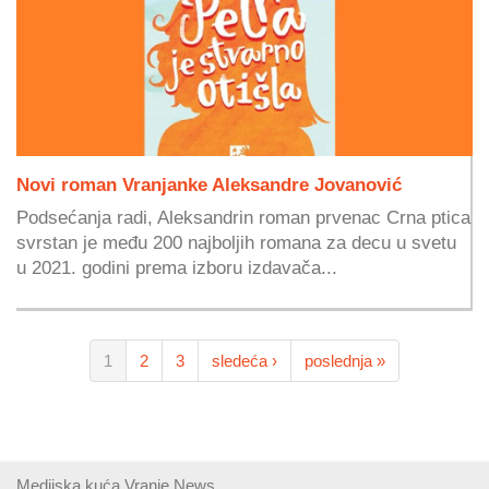
Novi roman Vranjanke Aleksandre Jovanović
Podsećanja radi, Aleksandrin roman prvenac Crna ptica
svrstan je među 200 najboljih romana za decu u svetu
u 2021. godini prema izboru izdavača...
1
2
3
sledeća ›
poslednja »
Medijska kuća Vranje News