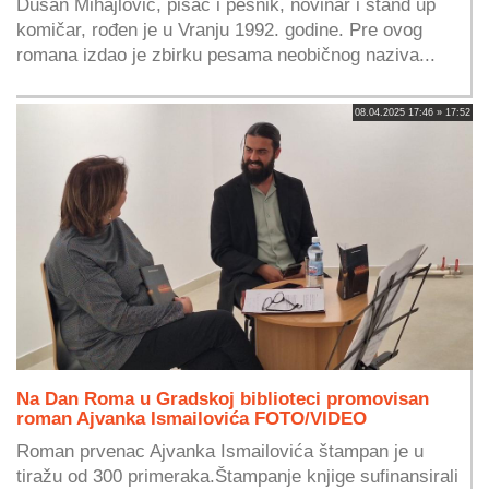
Dušan Mihajlović, pisac i pesnik, novinar i stand up
komičar, rođen je u Vranju 1992. godine. Pre ovog
romana izdao je zbirku pesama neobičnog naziva...
08.04.2025 17:46 » 17:52
Na Dan Roma u Gradskoj biblioteci promovisan
roman Ajvanka Ismailovića FOTO/VIDEO
Roman prvenac Ajvanka Ismailovića štampan je u
tiražu od 300 primeraka.Štampanje knjige sufinansirali