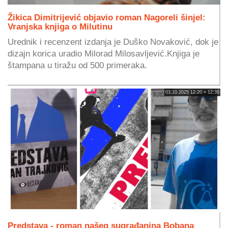
Žikica Dimitrijević objavio roman Nagoreli šinjel:
Vranjska knjiga o Milutinu
Urednik i recenzent izdanja je Duško Novaković, dok je
dizajn korica uradio Milorad Milosavljević.Knjiga je
štampana u tiražu od 500 primeraka.
03.10.2025 12:20 » 12:30
Predstava - roman našeg sugrađanina Bobana