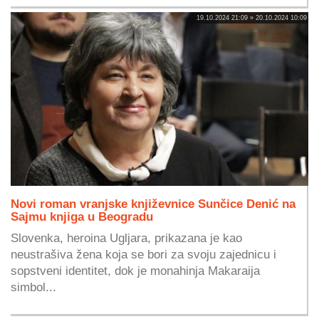
19.10.2024 21:09 » 20.10.2024 10:09
Novi roman vranjske književnice Sunčice Denić na
Sajmu knjiga u Beogradu
Slovenka, heroina Ugljara, prikazana je kao
neustrašiva žena koja se bori za svoju zajednicu i
sopstveni identitet, dok je monahinja Makaraija
simbol...