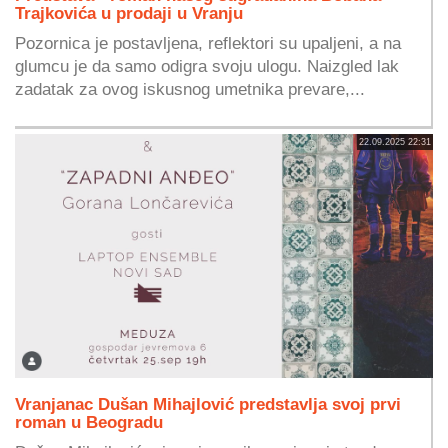
Trajkovića u prodaji u Vranju
Pozornica je postavljena, reflektori su upaljeni, a na
glumcu je da samo odigra svoju ulogu. Naizgled lak
zadatak za ovog iskusnog umetnika prevare,...
22.09.2025 22:31
Vranjanac Dušan Mihajlović predstavlja svoj prvi
roman u Beogradu