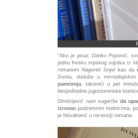
"Ako je pisac
Danko Popović
, sv
jednu fresku srpskog vojnika iz
Ve
romanom
Nagoreli šinjel
kao da
života, doduše u mirnodopskim
pamćenja
, takoreći u pet minut
bespoštedne jugoslovenske klanic
Dimitrijević nam sugeriše
da upa
izrovan
podzemnim hodnicima, pod
je Novaković u recenziji romana.