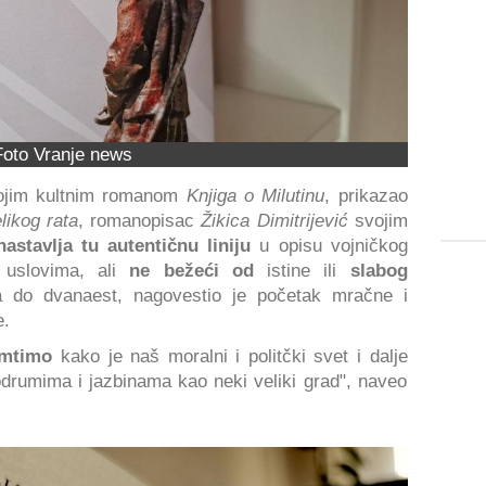
Foto Vranje news
ojim kultnim romanom
Knjiga o Milutinu
, prikazao
likog rata
, romanopisac
Žikica Dimitrijević
svojim
nastavlja tu autentičnu liniju
u opisu vojničkog
 uslovima, ali
ne bežeći od
istine ili
slabog
a do dvanaest, nagovestio je početak mračne i
e.
mtimo
kako je naš moralni i politčki svet i dalje
rumima i jazbinama kao neki veliki grad", naveo