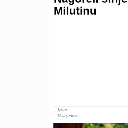
Milutinu
Izvor:
Vranjenews