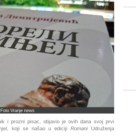
Foto Vranje news
nik i prozni pisac, objavio je ovih dana svoj prvi
njel
, koji se našao u ediciji
Romani
Udruženja