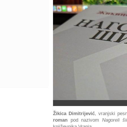
Žikica Dimitrijević
, vranjski pes
roman
pod nazivom
Nagoreli ši
književnika Vranja.