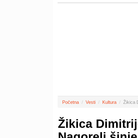
Početna
Vesti
Kultura
Žikica 
Žikica Dimitr
Nagoreli šinje