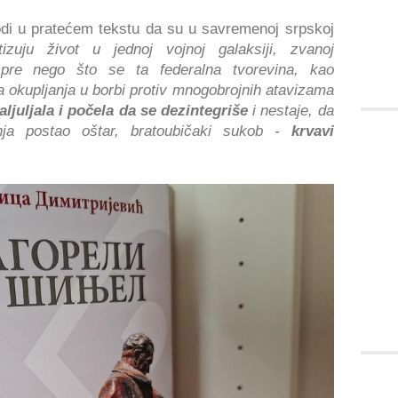
i u pratećem tekstu da su u savremenoj srpskoj
zuju život u jednoj vojnoj galaksiji, zvanoj
 pre nego što se ta federalna tvorevina, kao
 okupljanja u borbi protiv mnogobrojnih atavizama
aljuljala i počela da se dezintegriše
i nestaje, da
sanja postao oštar, bratoubičaki sukob -
krvavi