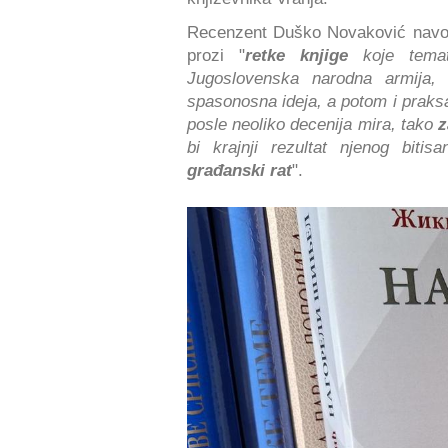
Recenzent Duško Novaković navod
prozi "
retke knjige
koje temati
Jugoslovenska narodna armija,
spasonosna ideja, a potom i praksa
posle neoliko decenija mira, tako
z
bi krajnji rezultat njenog biti
građanski rat
".