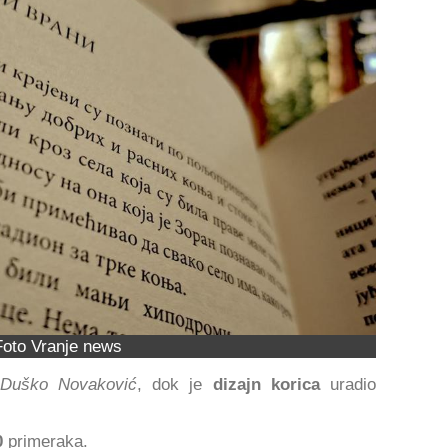
Foto Vranje news
Duško Novaković
, dok je
dizajn korica
uradio
0
primeraka.