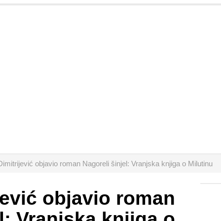
Dimitrijević objavio roman Nagoreli šinjel: Vranjska knjiga o Milutinu
ijević objavio roman
l: Vranjska knjiga o