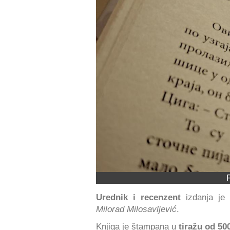
Urednik i recenzent
izdanja je
Milorad Milosavljević
.
Knjiga je štampana u
tiražu od 50