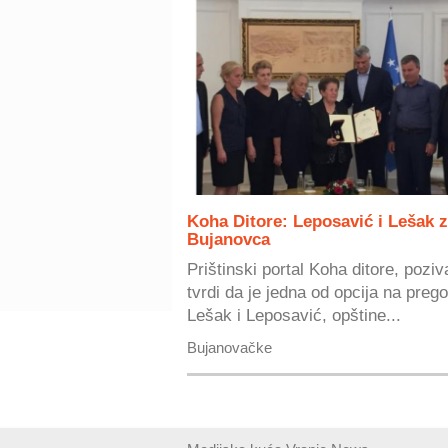
Koha Ditore: Leposavić i Lešak z
Bujanovca
Prištinski portal Koha ditore, poziv
tvrdi da je jedna od opcija na preg
Lešak i Leposavić, opštine...
Bujanovačke