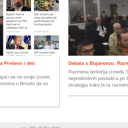
a Preševo i deo
Debata u Bujanovcu: Razme
Razmena teritorija između S
ajući se na svoje izvore,
nepredvidivih posledica po č
ovorima u Briselu da se
strategiju kako bi ta razmen