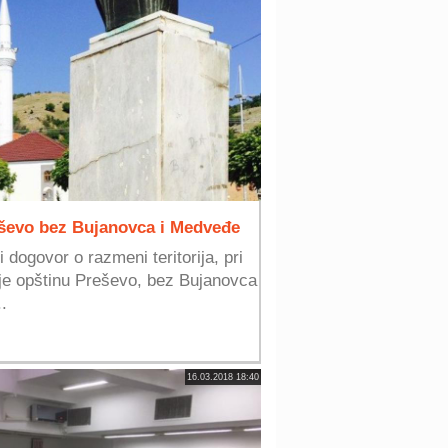
eševo bez Bujanovca i Medveđe
 dogovor o razmeni teritorija, pri
e opštinu Preševo, bez Bujanovca
.
16.03.2018 18:40