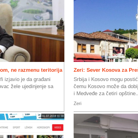
vom, ne razmenu teritorija
Zeri: Sever Kosova za Pr
 izjavio je da građani
Srbija i Kosovo mogu postići
vac žele ujedinjenje sa
čemu Kosovo može da dobij
i Medveđe za četiri opštine..
Zeri
31.07.2018 11:38