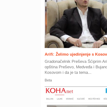
Arifi: Želimo ujedinjenje s Koso
Gradonačelnik Preševa Šćiprim Arifi
opština Preševo, Medveđa i Bujano
Kosovom i da je ta tema...
Beta