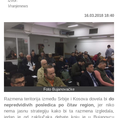
Izvor:
Vranjenews
16.03.2018 18:40
Foto Bujanovačke
Razmena teritorija između Srbije i Kosova dovela bi
do
nepredvidivih posledica po čitav region,
jer niko
nema jasnu strategiju kako bi ta razmena izgledala,
jedan je od zaključaka debate koju je u Bujanovcu