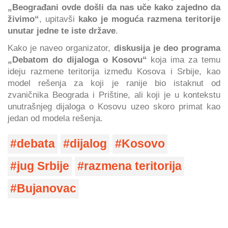
„Beograđani ovde došli da nas uče kako zajedno da
živimo“
, upitavši
kako je moguća razmena teritorije
unutar jedne te iste države
.
Kako je naveo organizator,
diskusija je deo programa
„Debatom do dijaloga o Kosovu“
koja ima za temu
ideju razmene teritorija između Kosova i Srbije, kao
model rešenja za koji je ranije bio istaknut od
zvaničnika Beograda i Prištine, ali koji je u kontekstu
unutrašnjeg dijaloga o Kosovu uzeo skoro primat kao
jedan od modela rešenja.
debata
dijalog
Kosovo
jug Srbije
razmena teritorija
Bujanovac