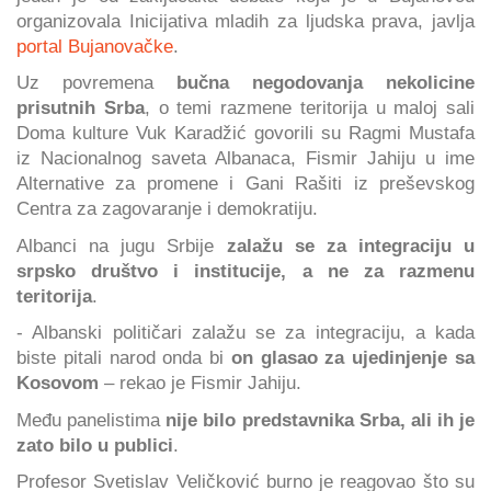
organizovala Inicijativa mladih za ljudska prava, javlja
portal Bujanovačke
.
Uz povremena
bučna negodovanja nekolicine
prisutnih Srba
, o temi razmene teritorija u maloj sali
Doma kulture Vuk Karadžić govorili su Ragmi Mustafa
iz Nacionalnog saveta Albanaca, Fismir Jahiju u ime
Alternative za promene i Gani Rašiti iz preševskog
Centra za zagovaranje i demokratiju.
Albanci na jugu Srbije
zalažu se za integraciju u
srpsko društvo i institucije, a ne za razmenu
teritorija
.
- Albanski političari zalažu se za integraciju, a kada
biste pitali narod onda bi
on glasao za ujedinjenje sa
Kosovom
– rekao je Fismir Jahiju.
Među panelistima
nije bilo predstavnika Srba, ali ih je
zato bilo u publici
.
Profesor Svetislav Veličković burno je reagovao što su