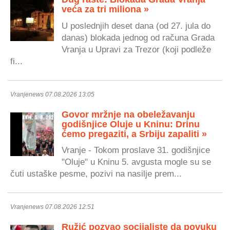
veća za tri miliona »
U poslednjih deset dana (od 27. jula do
danas) blokada jednog od računa Grada
Vranja u Upravi za Trezor (koji podleže
fi...
Vranjenews 07.08.2026 13:05
Govor mržnje na obeležavanju
godišnjice Oluje u Kninu: Drinu
ćemo pregaziti, a Srbiju zapaliti »
Vranje - Tokom proslave 31. godišnjice
"Oluje" u Kninu 5. avgusta mogle su se
čuti ustaške pesme, pozivi na nasilje prem...
Vranjenews 07.08.2026 12:51
Ružić pozvao socijaliste da povuku