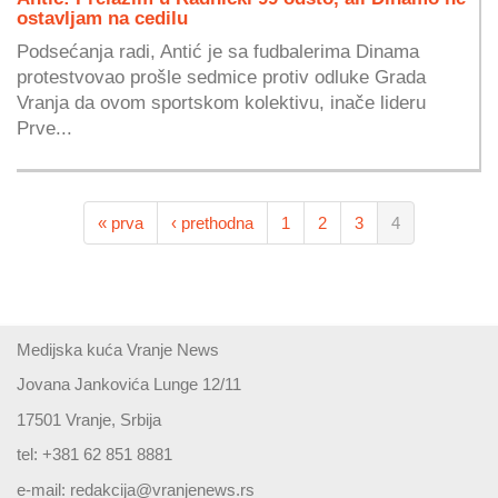
ostavljam na cedilu
Podsećanja radi, Antić je sa fudbalerima Dinama
protestvovao prošle sedmice protiv odluke Grada
Vranja da ovom sportskom kolektivu, inače lideru
Prve...
« prva
‹ prethodna
1
2
3
4
Medijska kuća Vranje News
Jovana Jankovića Lunge 12/11
17501 Vranje, Srbija
tel: +381 62 851 8881
e-mail:
redakcija@vranjenews.rs