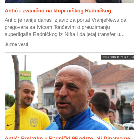
Antić i zvanično na klupi niškog Radničkog
Antić je ranije danas izjavio za portal VranjeNews da
pregovara sa Ivicom Tončevim o preuzimanju
superligaša Radničkog iz Niša i da jetaj transfer u...
Juzne vesti
19.03.2018 11:21 » 11:23
Antić: Prelazim u Radnički 99 odsto, ali Dinamo ne