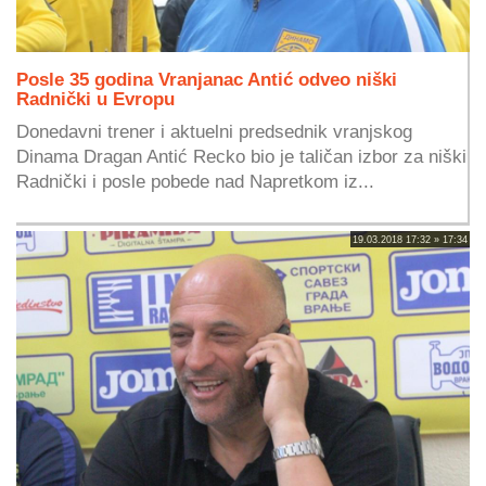
Posle 35 godina Vranjanac Antić odveo niški
Radnički u Evropu
Donedavni trener i aktuelni predsednik vranjskog
Dinama Dragan Antić Recko bio je taličan izbor za niški
Radnički i posle pobede nad Napretkom iz...
19.03.2018 17:32 » 17:34