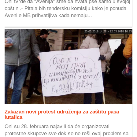
Oni tvrde da "Avenija" sme da hvata pse samo u svojoj
opštini.- Pitala bih tendersku komisiju kako je ponuda
Avenije MB prihvatljiva kada nemaju...
20.03.2018 14:28 » 22.03.2018 10:35
Zakazan novi protest udruženja za zaštitu pasa
lutalica
Oni su 28. februara najavili da će organizovati
protestne skupove sve dok se ne reši ovaj problem sa