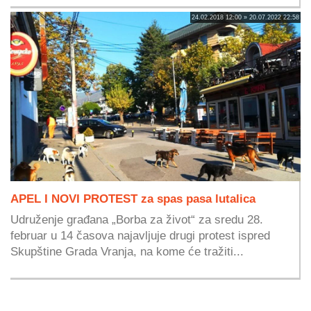
24.02.2018 12:00 » 20.07.2022 22:58
APEL I NOVI PROTEST za spas pasa lutalica
Udruženje građana „Borba za život“ za sredu 28.
februar u 14 časova najavljuje drugi protest ispred
Skupštine Grada Vranja, na kome će tražiti...