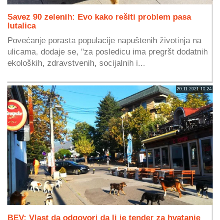
Savez 90 zelenih: Evo kako rešiti problem pasa
lutalica
Povećanje porasta populacije napuštenih životinja na
ulicama, dodaje se, "za posledicu ima pregršt dodatnih
ekoloških, zdravstvenih, socijalnih i...
20.11.2021 10:24
BEV: Vlast da odgovori da li je tender za hvatanje