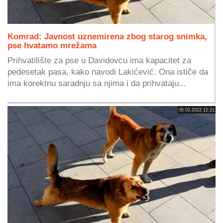
Komrad: Javnost uznemirena zbog starog snimka,
pse hvatamo mrežama
Prihvatilište za pse u Davidovcu ima kapacitet za
pedesetak pasa, kako navodi Lakićević. Ona ističe da
ima korektnu saradnju sa njima i da prihvataju...
06.02.2022 12:21