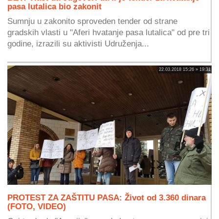
pasa lutalica bio zakonit
Sumnju u zakonito sproveden tender od strane
gradskih vlasti u "Aferi hvatanje pasa lutalica" od pre tri
godine, izrazili su aktivisti Udruženja...
22.03.2018 15:26 » 19:31
PROTEST ZA ZAŠTITU PASA: Život od 3.360 dinara
(FOTO, VIDEO)