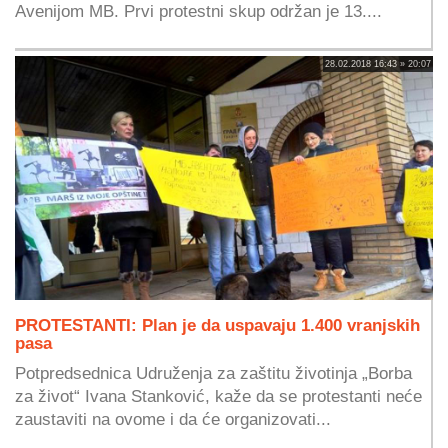
Avenijom MB. Prvi protestni skup održan je 13....
28.02.2018 16:43 » 20:07
PROTESTANTI: Plan je da uspavaju 1.400 vranjskih
pasa
Potpredsednica Udruženja za zaštitu životinja „Borba
za život“ Ivana Stanković, kaže da se protestanti neće
zaustaviti na ovome i da će organizovati...