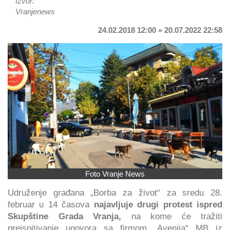
Izvor:
Vranjenews
24.02.2018 12:00 » 20.07.2022 22:58
Foto Vranje News
Udruženje građana „Borba za život“ za sredu 28.
februar u 14 časova
najavljuje drugi protest ispred
Skupštine Grada Vranja,
na kome će tražiti
preispitivanje ugovora sa firmom „Avenija“ MB iz