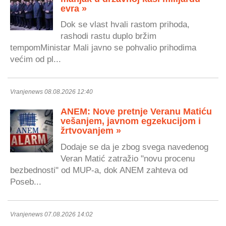
evra »
Dok se vlast hvali rastom prihoda,
rashodi rastu duplo bržim
tempomMinistar Mali javno se pohvalio prihodima
većim od pl...
Vranjenews 08.08.2026 12:40
ANEM: Nove pretnje Veranu Matiću
vešanjem, javnom egzekucijom i
žrtvovanjem »
Dodaje se da je zbog svega navedenog
Veran Matić zatražio "novu procenu
bezbednosti" od MUP-a, dok ANEM zahteva od
Poseb...
Vranjenews 07.08.2026 14:02