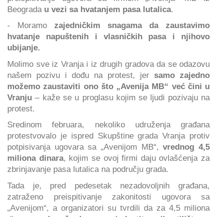
Beograda
u vezi sa hvatanjem pasa lutalica
.
- Moramo
zajedničkim snagama da zaustavimo
hvatanje napuštenih i vlasničkih pasa i njihovo
ubijanje.
Molimo sve iz Vranja i iz drugih gradova da se odazovu
našem pozivu i dođu na protest, jer
samo zajedno
možemo zaustaviti ono što „Avenija MB“ već čini u
Vranju
– kaže se u proglasu kojim se ljudi pozivaju na
protest.
Sredinom februara, nekoliko udruženja građana
protestvovalo je ispred Skupštine grada Vranja protiv
potpisivanja ugovara sa „Avenijom MB“,
vrednog 4,5
miliona dinara
, kojim se ovoj firmi daju ovlašćenja za
zbrinjavanje pasa lutalica na području grada.
Tada je, pred pedesetak nezadovoljnih građana,
zatraženo preispitivanje zakonitosti ugovora sa
„Avenijom“, a organizatori su tvrdili da za 4,5 miliona