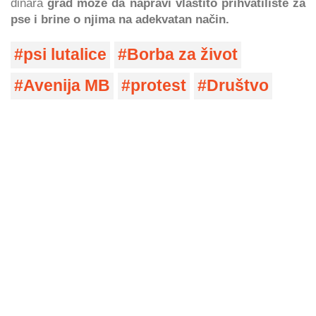
dinara
grad može da napravi vlastito prihvatilište za
pse i brine o njima na adekvatan način.
psi lutalice
Borba za život
Avenija MB
protest
Društvo