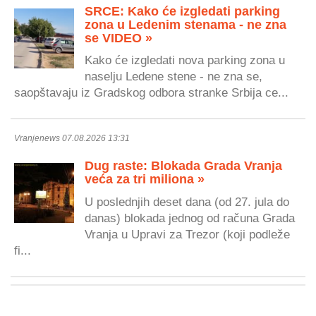
SRCE: Kako će izgledati parking
zona u Ledenim stenama - ne zna
se VIDEO »
Kako će izgledati nova parking zona u
naselju Ledene stene - ne zna se,
saopštavaju iz Gradskog odbora stranke Srbija ce...
Vranjenews 07.08.2026 13:31
Dug raste: Blokada Grada Vranja
veća za tri miliona »
U poslednjih deset dana (od 27. jula do
danas) blokada jednog od računa Grada
Vranja u Upravi za Trezor (koji podleže
fi...