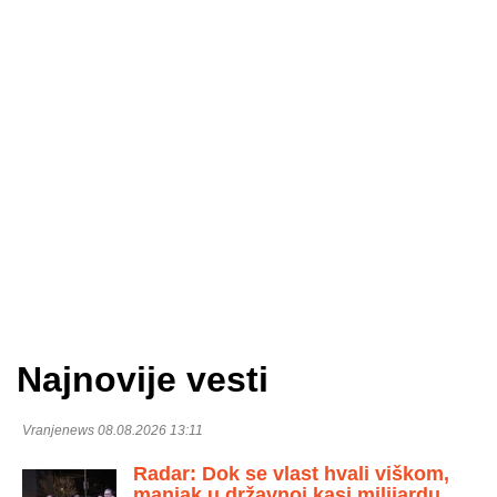
Najnovije vesti
Vranjenews 08.08.2026 13:11
Radar: Dok se vlast hvali viškom,
manjak u državnoj kasi milijardu