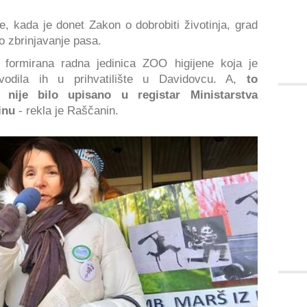
 kada je donet Zakon o dobrobiti životinja, grad
no zbrinjavanje pasa.
formirana radna jedinica ZOO higijene koja je
vodila ih u prihvatilište u Davidovcu. A,
to
e nije bilo upisano u registar Ministarstva
inu
- rekla je Raščanin.