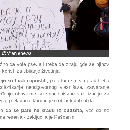
@Vranjenews
no da vole pse, ali treba da znaju gde se njihov
koristi za ubijanje životinja.
oje su ljudi napustili,
pa u tom smislu grad treba
ionisanje neodgovornog vlasništva, zatvaranje
ođenje obavezne subvencionisane sterilizacije za
ga, prekidanje korupcije u oblasti dobrobita.
 je
da se pare ne kradu iz budžeta
, već da se
a rešenja - zaključila je Raščanin.