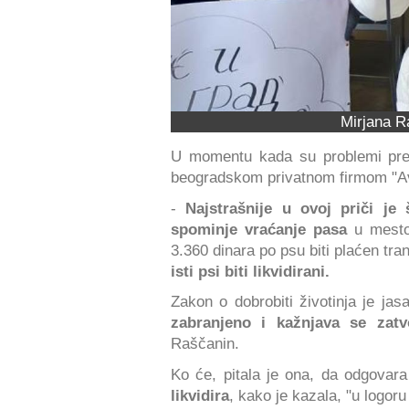
Mirjana R
U momentu kada su problemi prev
beogradskom privatnom firmom "A
-
Najstrašnije u ovoj priči je
spominje vraćanje pasa
u mesto 
3.360 dinara po psu biti plaćen tr
isti psi biti likvidirani.
Zakon o dobrobiti životinja je ja
zabranjeno i kažnjava se zat
Raščanin.
Ko će, pitala je ona, da odgovara
likvidira
, kako je kazala, "u logor