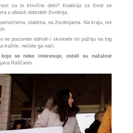
nost za to krivično delo? Koalicija za život se
ra u oblasti dobrobiti životinja.
omoćnima, slabima, na životinjama. Na kraju, oni
ih.
ko ne pozovete odmah i skrenete im pažnju na tog
 tražite, nećete ga naći.
oje se neko interesuje, ostali su nažalost
java Raščanin.