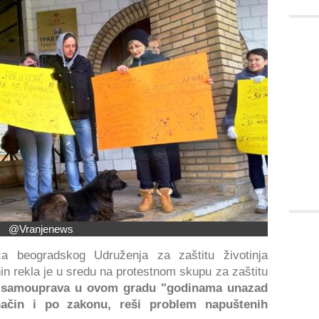
@Vranjenews
a beogradskog Udruženja za zaštitu životinja
nin rekla je u sredu na protestnom skupu za zaštitu
a samouprava u ovom gradu "godinama unazad
ačin i po zakonu, reši problem napuštenih