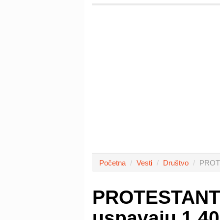
Početna
Vesti
Društvo
PROTE
PROTESTANTI:
uspavaju 1.40