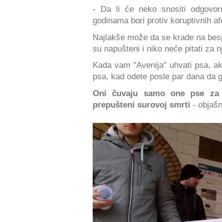
- Da li će neko snositi odgovor
godinama bori protiv koruptivnih afe
Najlakše može da se krade na besp
su napušteni i niko neće pitati za nj
Kada vam "Avenija" uhvati psa, a
psa, kad odete posle par dana da ga
Oni čuvaju samo one pse za k
prepušteni surovoj smrti
- objašn