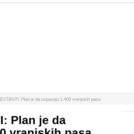
STANTI: Plan je da uspavaju 1.400 vranjskih pasa
 Plan je da
0 vranjskih pasa