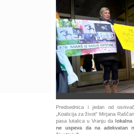
Predsednica i jedan od osnivač
„Koalicija za život“ Mirjana Rašča
pasa lutalica u Vranju da
lokaln
ne uspeva da na adekvatan n