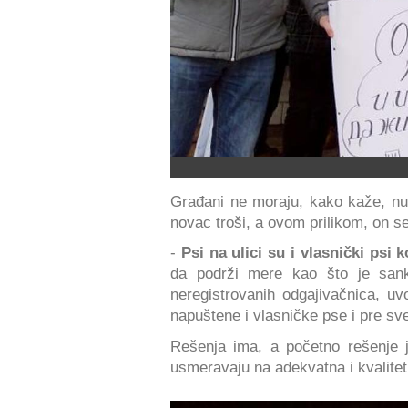
Građani ne moraju, kako kaže, nuž
novac troši, a ovom prilikom, on se 
-
Psi na ulici su i vlasnički psi k
da podrži mere kao što je sankc
neregistrovanih odgajivačnica, uv
napuštene i vlasničke pse i pre sve
Rešenja ima, a početno rešenje
usmeravaju na adekvatna i kvalitetn