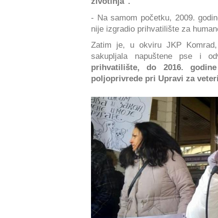
životinja".
- Na samom početku, 2009. godine,
nije izgradio prihvatilište za huma
Zatim je, u okviru JKP Komrad, 
sakupljala napuštene pse i od
prihvatilište, do 2016. godin
poljoprivrede pri Upravi za veter