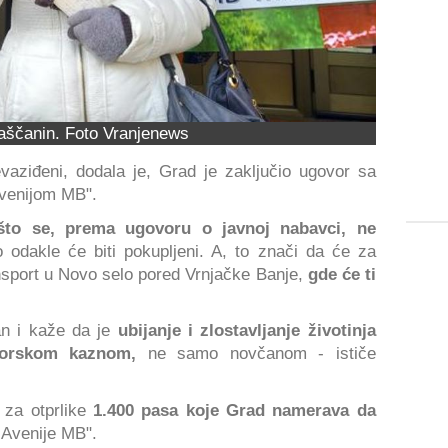
aščanin. Foto Vranjenews
aziđeni, dodala je, Grad je zaključio ugovor sa
venijom MB".
 što se, prema ugovoru o javnoj nabavci, ne
odakle će biti pokupljeni. A, to znači da će za
ansport u Novo selo pored Vrnjačke Banje,
gde će ti
san i kaže da je
ubijanje i zlostavljanje životinja
vorskom kaznom,
ne samo novčanom - ističe
 za otprlike
1.400 pasa koje Grad namerava da
u Avenije MB".