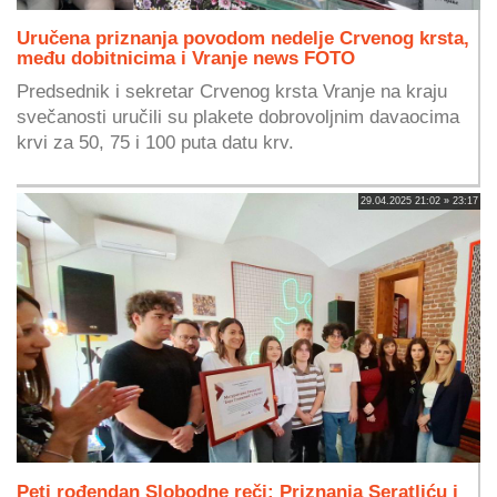
Uručena priznanja povodom nedelje Crvenog krsta,
među dobitnicima i Vranje news FOTO
Predsednik i sekretar Crvenog krsta Vranje na kraju
svečanosti uručili su plakete dobrovoljnim davaocima
krvi za 50, 75 i 100 puta datu krv.
29.04.2025 21:02 » 23:17
Peti rođendan Slobodne reči: Priznanja Seratliću i