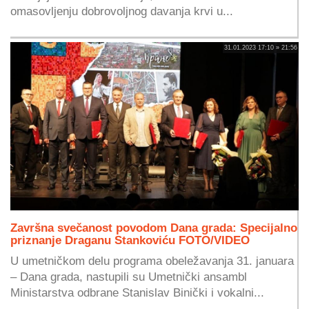
omasovljenju dobrovoljnog davanja krvi u...
31.01.2023 17:10 » 21:56
Završna svečanost povodom Dana grada: Specijalno
priznanje Draganu Stankoviću FOTO/VIDEO
U umetničkom delu programa obeležavanja 31. januara
– Dana grada, nastupili su Umetnički ansambl
Ministarstva odbrane Stanislav Binički i vokalni...