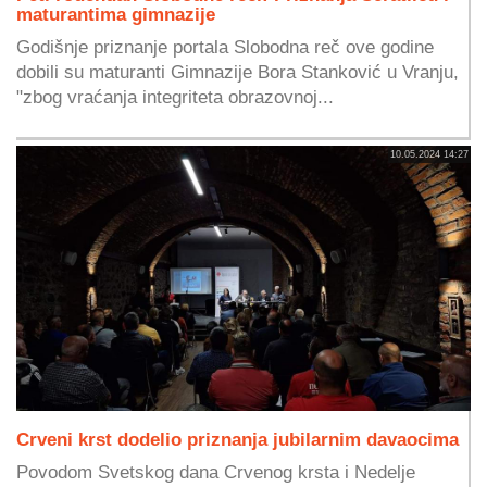
maturantima gimnazije
Godišnje priznanje portala Slobodna reč ove godine
dobili su maturanti Gimnazije Bora Stanković u Vranju,
"zbog vraćanja integriteta obrazovnoj...
10.05.2024 14:27
Crveni krst dodelio priznanja jubilarnim davaocima
Povodom Svetskog dana Crvenog krsta i Nedelje