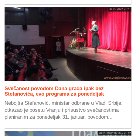
30.01.2022 21:51
Svečanost povodom Dana grada ipak bez
Stefanovića, evo programa za ponedeljak
Nebojša Stefanović, ministar odbrane u Vladi Srbije,
otkazao je posetu Vranju i prisustvo svečanostima
planiranim za ponedeljak 31. januar, povodom...
28.01.2022 16:16 » 21:42