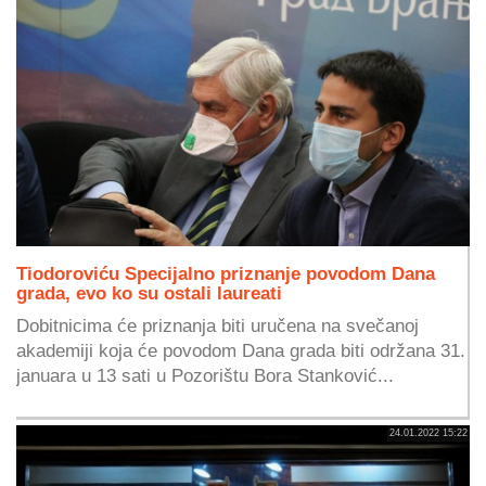
Tiodoroviću Specijalno priznanje povodom Dana
grada, evo ko su ostali laureati
Dobitnicima će priznanja biti uručena na svečanoj
akademiji koja će povodom Dana grada biti održana 31.
januara u 13 sati u Pozorištu Bora Stanković...
24.01.2022 15:22