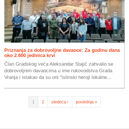
Priznanja za dobrovoljne davaoce: Za godinu dana
oko 2.600 jedinica krvi
Član Gradskog veća Aleksandar Stajić zahvalio se
dobrovoljnim davaocima u ime rukovodstva Grada
Vranja i istakao da su oni "istinski heroji lokalne...
1
2
sledeća ›
poslednja »