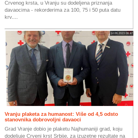
Crvenog krsta, u Vranju su dodeljena priznanja
davaocima - rekorderima za 100, 75 i 50 puta datu
krv....
14.06.2023 09:47
Vranju plaketa za humanost: Više od 4,5 odsto
stanovnika dobrovoljni davaoci
Grad Vranje dobio je plaketu Najhumaniji grad, koju
dodeljuje Crveni krst Srbije, za izuzetne rezultate na