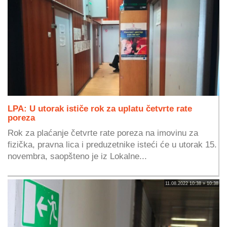
LPA: U utorak ističe rok za uplatu četvrte rate
poreza
Rok za plaćanje četvrte rate poreza na imovinu za
fizička, pravna lica i preduzetnike isteći će u utorak 15.
novembra, saopšteno je iz Lokalne...
11.08.2022 10:38 » 10:38