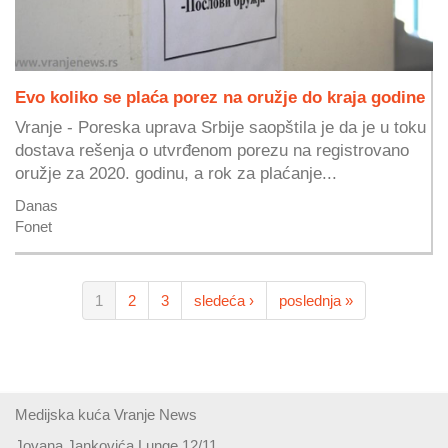
Evo koliko se plaća porez na oružje do kraja godine
Vranje - Poreska uprava Srbije saopštila je da je u toku
dostava rešenja o utvrđenom porezu na registrovano
oružje za 2020. godinu, a rok za plaćanje...
Danas
Fonet
1
2
3
sledeća ›
poslednja »
Medijska kuća Vranje News
Jovana Jankovića Lunge 12/11