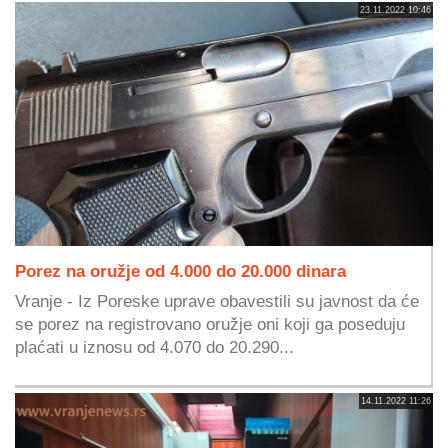
23.11.2022 10:46
Porez na oružje od 4.000 do 20.000 dinara
Vranje - Iz Poreske uprave obavestili su javnost da će
se porez na registrovano oružje oni koji ga poseduju
plaćati u iznosu od 4.070 do 20.290...
14.11.2022 11:26