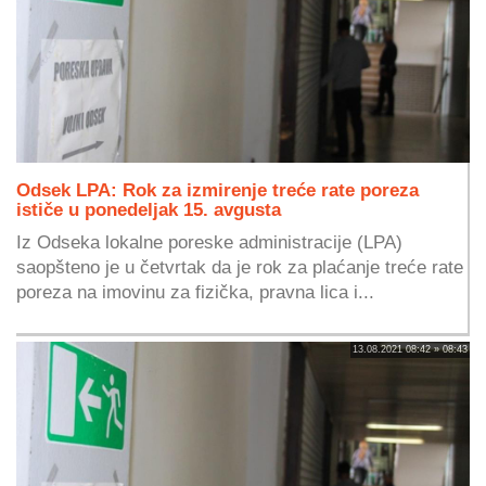
Odsek LPA: Rok za izmirenje treće rate poreza
ističe u ponedeljak 15. avgusta
Iz Odseka lokalne poreske administracije (LPA)
saopšteno je u četvrtak da je rok za plaćanje treće rate
poreza na imovinu za fizička, pravna lica i...
13.08.2021 08:42 » 08:43