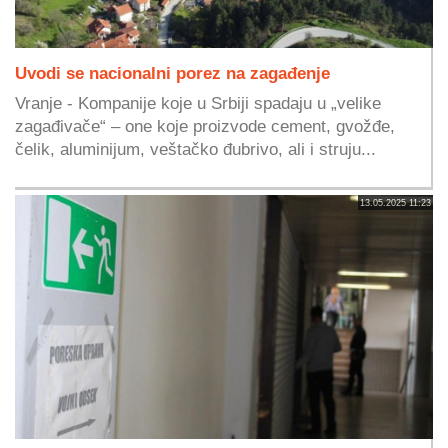
Uvodi se nacionalni porez na zagađenje
Vranje - Kompanije koje u Srbiji spadaju u „velike
zagađivače“ – one koje proizvode cement, gvožđe,
čelik, aluminijum, veštačko đubrivo, ali i struju...
13.05.2025 11:23