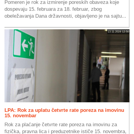
Pomeren je rok za izmirenje poreskih obaveza koje
dospevaju 15. februara za 18. februar, zbog
obeležavanja Dana državnosti, objavljeno je na sajtu...
13.11.2024 12:50
LPA: Rok za uplatu četvrte rate poreza na imovinu
15. novembar
Rok za plaćanje četvrte rate poreza na imovinu za
fizička, pravna lica i preduzetnike ističe 15. novembra,