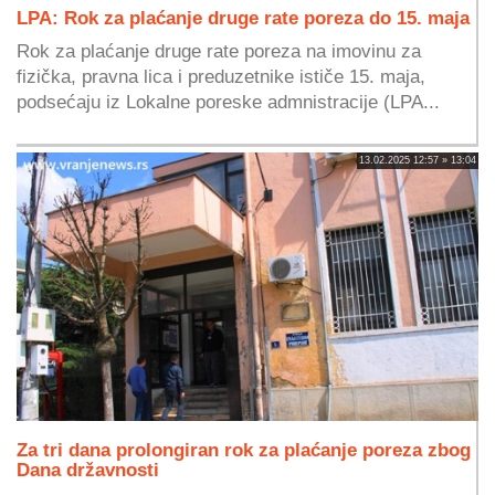
LPA: Rok za plaćanje druge rate poreza do 15. maja
Rok za plaćanje druge rate poreza na imovinu za
fizička, pravna lica i preduzetnike ističe 15. maja,
podsećaju iz Lokalne poreske admnistracije (LPA...
13.02.2025 12:57 » 13:04
Za tri dana prolongiran rok za plaćanje poreza zbog
Dana državnosti