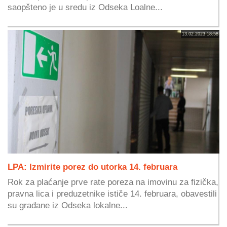
saopšteno je u sredu iz Odseka Loalne...
13.02.2023 18:58
LPA: Izmirite porez do utorka 14. februara
Rok za plaćanje prve rate poreza na imovinu za fizička,
pravna lica i preduzetnike ističe 14. februara, obavestili
su građane iz Odseka lokalne...