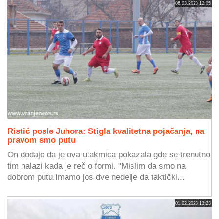
06.03.2023 12:05
Ristić posle Juhora: Stigla kvalitetna pojačanja, na
pravom smo putu
On dodaje da je ova utakmica pokazala gde se trenutno
tim nalazi kada je reč o formi. "Mislim da smo na
dobrom putu.Imamo jos dve nedelje da taktički...
01.02.2023 13:23