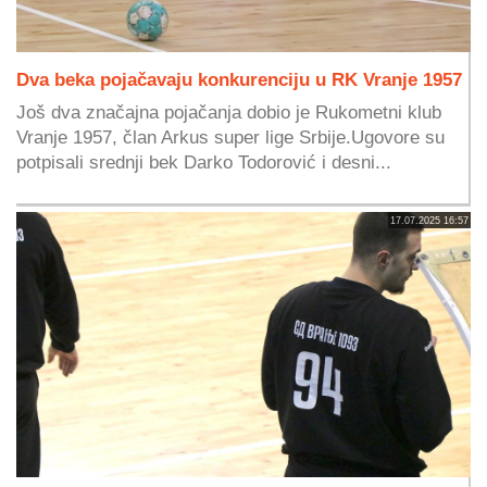
Dva beka pojačavaju konkurenciju u RK Vranje 1957
Još dva značajna pojačanja dobio je Rukometni klub
Vranje 1957, član Arkus super lige Srbije.Ugovore su
potpisali srednji bek Darko Todorović i desni...
17.07.2025 16:57