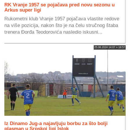
RK Vranje 1957 se pojačava pred novu sezonu u
Arkus super ligi
Rukometni klub Vranje 1957 pojačava vlastite redove
na više pozicija, nakon što je na čelu stručnog štaba
trenera Đorđa Teodorovića nasledio iskusni...
25.06.2024 14:07 » 18:57
Iz Dinamo Jug-a najavljuju borbu za što bolji
plasman u Srpskoj ligi Istok