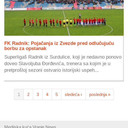
FK Radnik: Pojačanja iz Zvezde pred odlučujuću
borbu za opstanak
Superligaš Radnik iz Surdulice, koji je nedavno ponovo
doveo Slavoljuba Đorđevića, trenera sa kojim je u
pretprošloj sezoni ostvario istorijski uspeh...
1
2
3
4
5
sledeća ›
poslednja »
Medijska kuća Vranje News