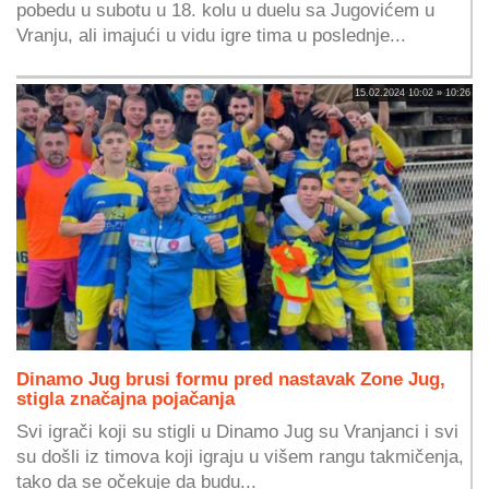
pobedu u subotu u 18. kolu u duelu sa Jugovićem u
Vranju, ali imajući u vidu igre tima u poslednje...
15.02.2024 10:02 » 10:26
Dinamo Jug brusi formu pred nastavak Zone Jug,
stigla značajna pojačanja
Svi igrači koji su stigli u Dinamo Jug su Vranjanci i svi
su došli iz timova koji igraju u višem rangu takmičenja,
tako da se očekuje da budu...