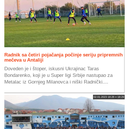
Radnik sa četiri pojačanja počinje seriju pripremnih
mečeva u Antaliji
Doveden je i štoper, iskusni Ukrajinac Taras
Bondarenko, koji je u Super ligi Srbije nastupao za
Metalac iz Gornjeg Milanovca i niški Radnički....
02.01.2023 18:26 » 18:29