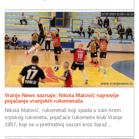
17.07.2023 11:09 » 11:12
Vranje News saznaje: Nikola Matović najnovije
pojačanje vranjskih rukometaša
Nikola Matović, rukometaš koji spada u sam krem
srpskog rukometa, pojačaće rukometni klub Vranje
1957, koji se u prethodnoj sezoni kroz baraž...