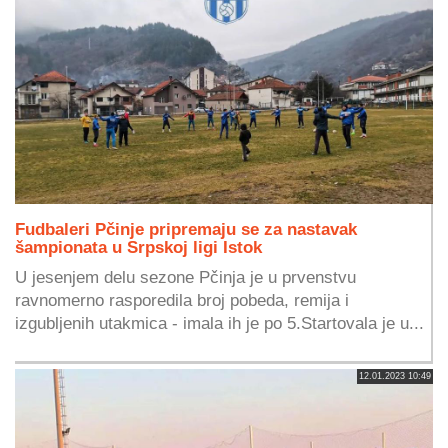
Fudbaleri Pčinje pripremaju se za nastavak
šampionata u Srpskoj ligi Istok
U jesenjem delu sezone Pčinja je u prvenstvu
ravnomerno rasporedila broj pobeda, remija i
izgubljenih utakmica - imala ih je po 5.Startovala je u...
12.01.2023 10:49