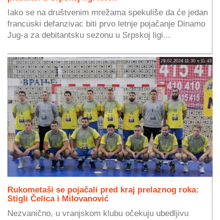
Iako se na društvenim mrežama spekuliše da će jedan
francuski defanzivac biti prvo letnje pojačanje Dinamo
Jug-a za debitantsku sezonu u Srpskoj ligi...
29.02.2024 11:30 » 11:43
Rukometaši se pojačali pred kraj prelaznog roka:
Stigli Čelica i Milovanović
Nezvanično, u vranjskom klubu očekuju ubedljivu