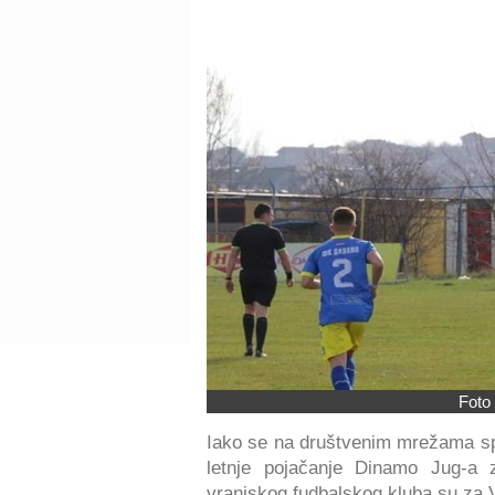
Foto 
Iako se na društvenim mrežama spe
letnje pojačanje Dinamo Jug-a z
vranjskog fudbalskog kluba su za 