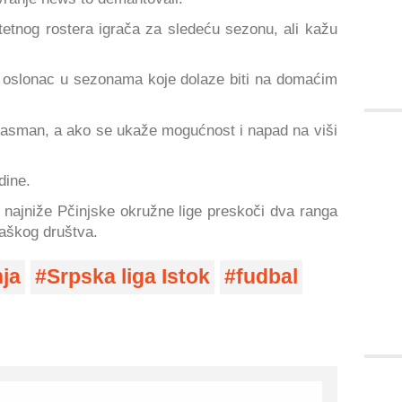
litetnog rostera igrača za sledeću sezonu, ali kažu
će oslonac u sezonama koje dolaze biti na domaćim
i plasman, a ako se ukaže mogućnost i napad na viši
dine.
 najniže Pčinjske okružne lige preskoči dva ranga
aškog društva.
ja
Srpska liga Istok
fudbal