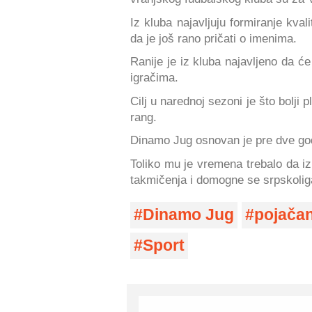
Iz kluba najavljuju formiranje kva
da je još rano pričati o imenima.
Ranije je iz kluba najavljeno da 
igračima.
Cilj u narednoj sezoni je što bolj
rang.
Dinamo Jug osnovan je pre dve go
Toliko mu je vremena trebalo da iz
takmičenja i domogne se srpskolig
Dinamo Jug
pojačan
Sport