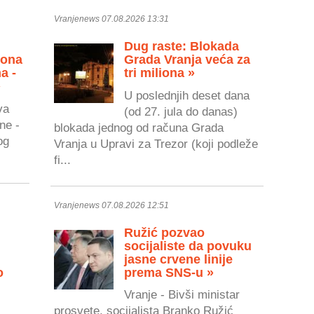
Vranjenews 07.08.2026 13:31
Dug raste: Blokada
zona
Grada Vranja veća za
a -
tri miliona »
»
U poslednjih deset dana
va
(od 27. jula do danas)
ne -
blokada jednog od računa Grada
og
Vranja u Upravi za Trezor (koji podleže
fi...
Vranjenews 07.08.2026 12:51
Ružić pozvao
socijaliste da povuku
jasne crvene linije
o
prema SNS-u »
Vranje - Bivši ministar
prosvete, socijalista Branko Ružić