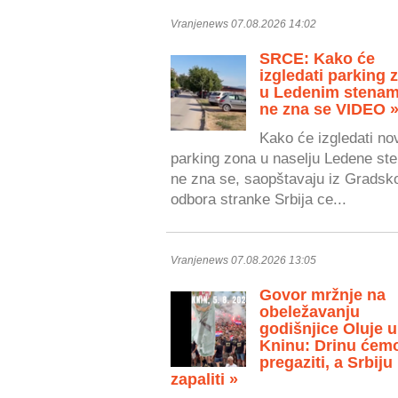
Vranjenews 07.08.2026 14:02
SRCE: Kako će
izgledati parking 
u Ledenim stenam
ne zna se VIDEO 
Kako će izgledati no
parking zona u naselju Ledene ste
ne zna se, saopštavaju iz Gradsk
odbora stranke Srbija ce...
Vranjenews 07.08.2026 13:05
Govor mržnje na
obeležavanju
godišnjice Oluje u
Kninu: Drinu ćem
pregaziti, a Srbiju
zapaliti »