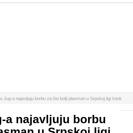
 Jug-a najavljuju borbu za što bolji plasman u Srpskoj ligi Istok
-a najavljuju borbu
lasman u Srpskoj ligi