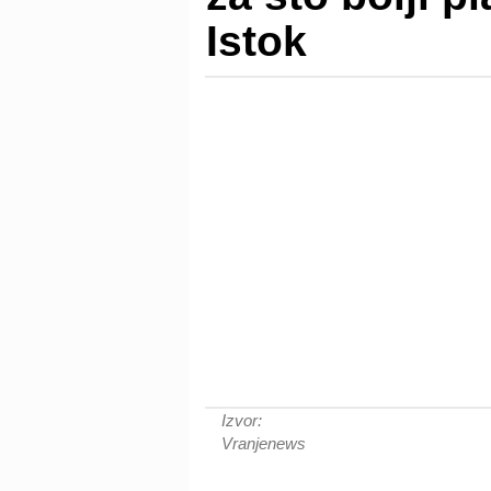
Istok
Izvor:
Vranjenews