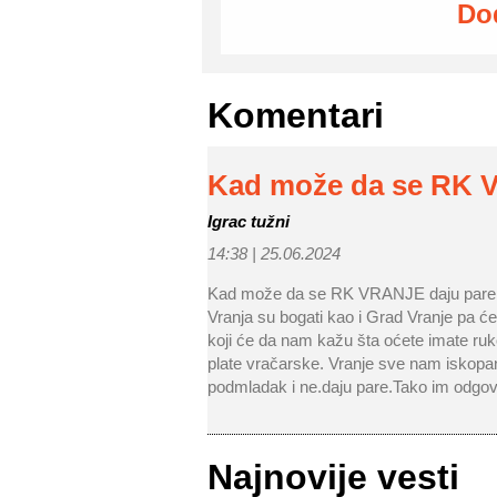
Do
Komentari
Kad može da se RK 
Igrac tužni
14:38 |
25.06.2024
Kad može da se RK VRANJE daju pare za
Vranja su bogati kao i Grad Vranje pa će
koji će da nam kažu šta oćete imate ruk
plate vračarske. Vranje sve nam iskopano,
podmladak i ne.daju pare.Tako im odgov
Najnovije vesti