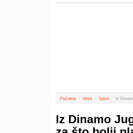
Početna
Vesti
Sport
Iz Dinamo
Iz Dinamo Jug
za što bolji p