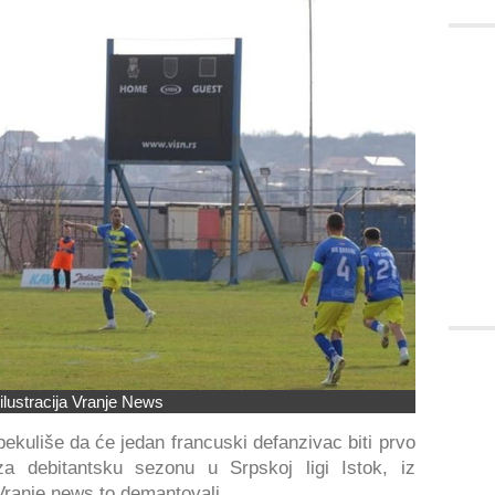
ilustracija Vranje News
kuliše da će jedan francuski defanzivac biti prvo
a debitantsku sezonu u Srpskoj ligi Istok, iz
Vranje news to demantovali.