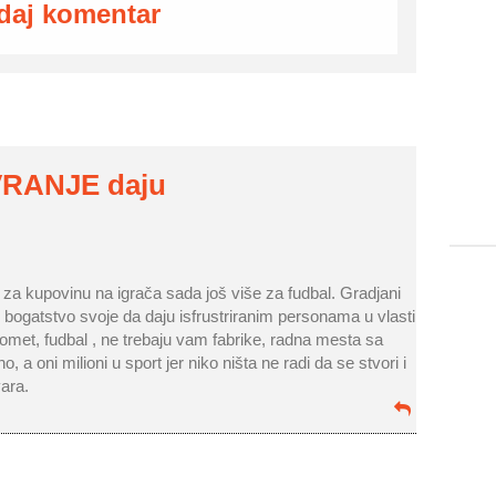
daj komentar
VRANJE daju
 kupovinu na igrača sada još više za fudbal. Gradjani
 bogatstvo svoje da daju isfrustriranim personama u vlasti
omet, fudbal , ne trebaju vam fabrike, radna mesta sa
 a oni milioni u sport jer niko ništa ne radi da se stvori i
ara.