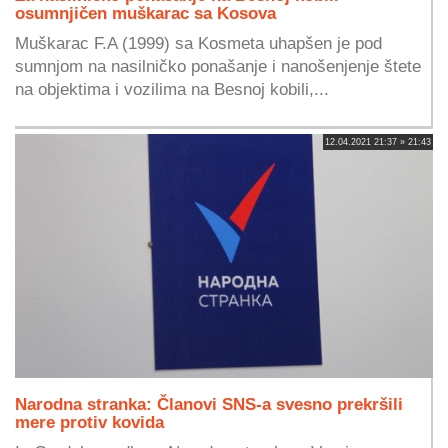
osumnjičen muškarac sa Kosova
Muškarac F.A (1999) sa Kosmeta uhapšen je pod
sumnjom na nasilničko ponašanje i nanošenjenje štete
na objektima i vozilima na Besnoj kobili,...
12.04.2021 21:37 » 21:43
Narodna stranka: Članovi SNS-a svesno prekršili
mere protiv kovida