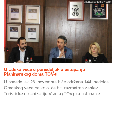
23.11.2018 13:51 » 13:55
Gradsko veće u ponedeljak o ustupanju
Planinarskog doma TOV-u
U ponedeljak 26. novembra biće održana 144. sednica
Gradskog veća na kojoj će biti razmatran zahtev
Turističke organizacije Vranja (TOV) za ustupanje...