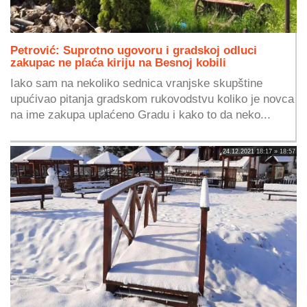
Petrović: Suprotno ugovoru i gradskoj odluci
zakupac ne plaća kiriju na Besnoj kobili
Iako sam na nekoliko sednica vranjske skupštine
upućivao pitanja gradskom rukovodstvu koliko je novca
na ime zakupa uplaćeno Gradu i kako to da neko...
24.12.2021 18:17 » 18:57