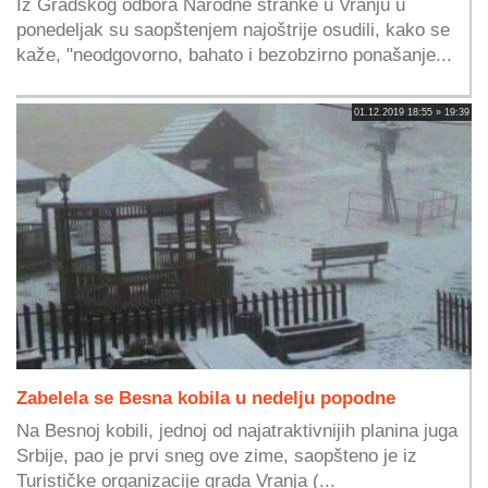
Iz Gradskog odbora Narodne stranke u Vranju u
ponedeljak su saopštenjem najoštrije osudili, kako se
kaže, "neodgovorno, bahato i bezobzirno ponašanje...
01.12.2019 18:55 » 19:39
Zabelela se Besna kobila u nedelju popodne
Na Besnoj kobili, jednoj od najatraktivnijih planina juga
Srbije, pao je prvi sneg ove zime, saopšteno je iz
Turističke organizacije grada Vranja (...