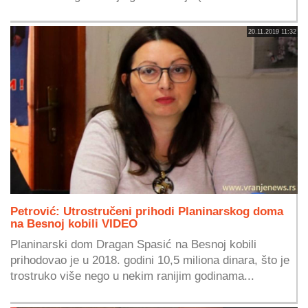
20.11.2019 11:32
Petrović: Utrostručeni prihodi Planinarskog doma
na Besnoj kobili VIDEO
Planinarski dom Dragan Spasić na Besnoj kobili
prihodovao je u 2018. godini 10,5 miliona dinara, što je
trostruko više nego u nekim ranijim godinama...