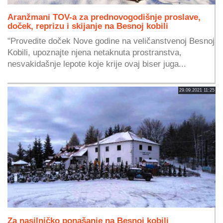
Aranžmani TOV-a za prednovogodišnje proslave,
doček, reprizu i skijanje na Besnoj kobili
"Provedite doček Nove godine na veličanstvenoj Besnoj
Kobili, upoznajte njena netaknuta prostranstva,
nesvakidašnje lepote koje krije ovaj biser juga...
29.09.2021 11:25
Za nasilničko ponašanje na Besnoj kobili