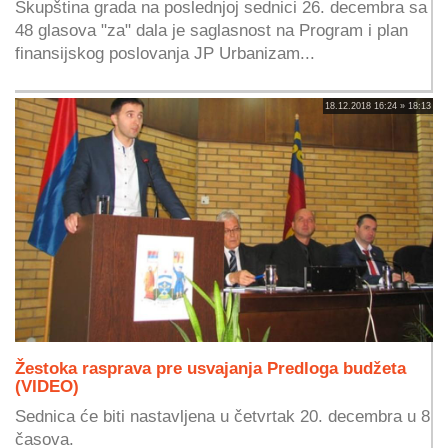
Skupština grada na poslednjoj sednici 26. decembra sa
48 glasova "za" dala je saglasnost na Program i plan
finansijskog poslovanja JP Urbanizam...
18.12.2018 16:24 » 18:13
Žestoka rasprava pre usvajanja Predloga budžeta
(VIDEO)
Sednica će biti nastavljena u četvrtak 20. decembra u 8
časova.