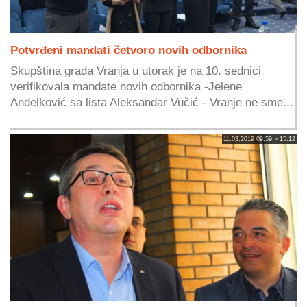
Potvrđeni mandati četvoro novih odbornika
Skupština grada Vranja u utorak je na 10. sednici
verifikovala mandate novih odbornika -Jelene
Anđelković sa lista Aleksandar Vučić - Vranje ne sme...
11.03.2019 09:59 » 15:12