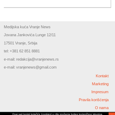
Medijska kuća Vranje News
Jovana Jankovića Lunge 12/11
17501 Vranje, Srbija
tel: +381 62 851 8881
e-mail:
redakcija@vranjenews.rs
e-mail:
vranjenews@gmail.com
Kontakt
Marketing
Impresum
Pravila korišćenja
O nama
Ovaj sajt koristi kolačiće (cookies) u cilju pružanja boljeg korisničkog iskustva,