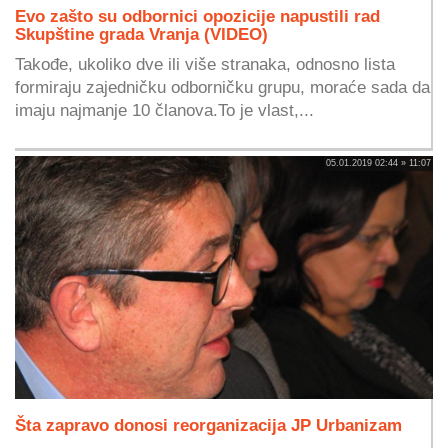
Evo zašto su odbornici opozicije napustili rad
Skupštine grada Vranja (VIDEO)
Takođe, ukoliko dve ili više stranaka, odnosno lista
formiraju zajedničku odborničku grupu, moraće sada da
imaju najmanje 10 članova.To je vlast,...
05.01.2019 02:44 » 11:07
Šta zapravo donosi reorganizacija JP Urbanizam