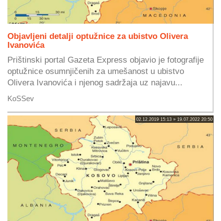
Objavljeni detalji optužnice za ubistvo Olivera
Ivanovića
Prištinski portal Gazeta Express objavio je fotografije
optužnice osumnjičenih za umešanost u ubistvo
Olivera Ivanovića i njenog sadržaja uz najavu...
KoSSev
02.12.2019 15:13 » 19.07.2022 20:50