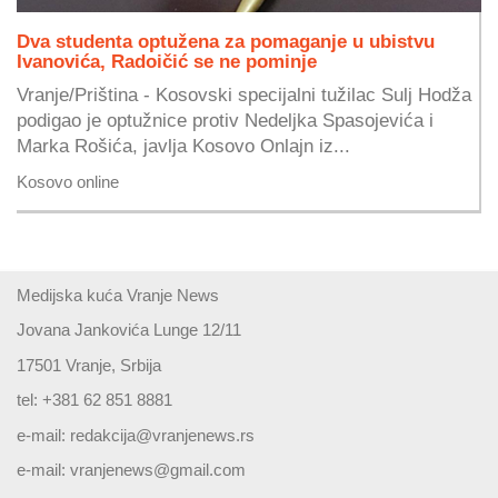
Dva studenta optužena za pomaganje u ubistvu
Ivanovića, Radoičić se ne pominje
Vranje/Priština - Kosovski specijalni tužilac Sulj Hodža
podigao je optužnice protiv Nedeljka Spasojevića i
Marka Rošića, javlja Kosovo Onlajn iz...
Kosovo online
Medijska kuća Vranje News
Jovana Jankovića Lunge 12/11
17501 Vranje, Srbija
tel: +381 62 851 8881
e-mail:
redakcija@vranjenews.rs
e-mail:
vranjenews@gmail.com