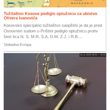
Tužilaštvo Kosova podiglo optužnicu za ubistvo
Olivera Ivanovića
Kosovsko specijalno tužilaštvo saopštilo je da je pred
Osnovnim sudom u Prištini podiglo optužnicu protiv
šest lica N. S, M.R, S.A, D.M, Z.J. i R.B....
Slobodna Evropa
24.11.2019 09:01 » 10:01