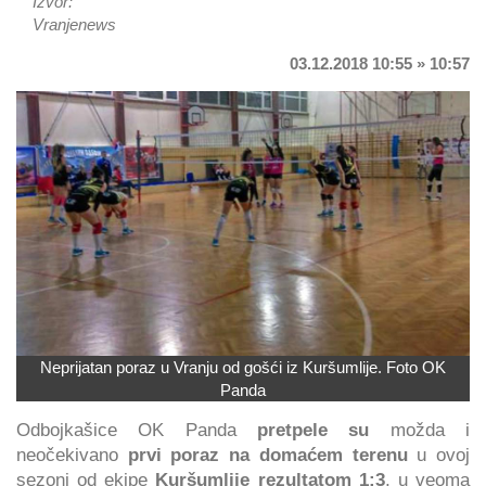
Izvor:
Vranjenews
03.12.2018 10:55 » 10:57
Neprijatan poraz u Vranju od gošći iz Kuršumlije. Foto OK
Panda
Odbojkašice OK Panda
pretpele su
možda i
neočekivano
prvi poraz na domaćem terenu
u ovoj
sezoni od ekipe
Kuršumlije rezultatom 1:3
, u veoma