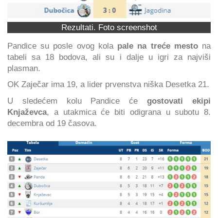
Rezultati. Foto screenshot
Pandice su posle ovog kola
pale na treće mesto
na
tabeli sa 18 bodova, ali su i dalje u igri za najviši
plasman.
OK Zaječar ima 19, a lider prvenstva niška Desetka 21.
U sledećem kolu Pandice će
gostovati ekipi
Knjaževca
, a utakmica će biti odigrana u subotu 8.
decembra od 19 časova.