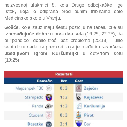
neizvesnoj utakmici 8. kola Druge odbojkaške lige
Istok, koja je odigrana pred punim tribinama sale
Medicinske skole u Vranju.
Gošće
, koje zauzimaju šestu poziciju na tabeli, bile su
iznenađujuće dobre
u prva dva seta (16:25, 22:25), da
bi "pandice" dobile treći bez problema (25:18) i ulile
sebi dozu nade za preokret koja je međutim raspršena
ubedljivom igrom Kuršumlijki
u četvrtom setu
(19:25).