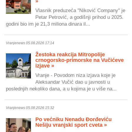
»
Vlasnik preduzeća "Niković Company" je
Petar Petrović, a godišnji prihod u 2025.
godini bio im je 21,3 miliona dinara il...
Vranjenews 05.08.2026 17:14
Žestoka reakcija Mitropolije
crnogorsko-primorske na Vučićeve
izjave »
Vranje - Povodom niza izjava koje je
Aleksandar Vučić dao u javnosti u
poslednjih nekoliko dana, a u kojima je u više na...
Vranjenews 05.08.2026 15:32
Po većniku Nenadu Đorđeviću
Nešiju vranjski sport cveta »