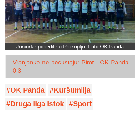
Juniorke pobedile u Prokuplju. Foto OK Panda
Vranjanke ne posustaju: Pirot - OK Panda
0:3
OK Panda
Kuršumlija
Druga liga Istok
Sport