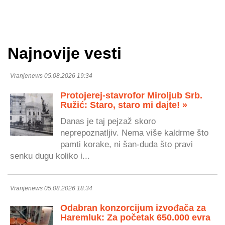
Najnovije vesti
Vranjenews 05.08.2026 19:34
Protojerej-stavrofor Miroljub Srb.
Ružić: Staro, staro mi dajte! »
Danas je taj pejzaž skoro
neprepoznatljiv. Nema više kaldrme što
pamti korake, ni šan-duda što pravi
senku dugu koliko i...
Vranjenews 05.08.2026 18:34
Odabran konzorcijum izvođača za
Haremluk: Za početak 650.000 evra