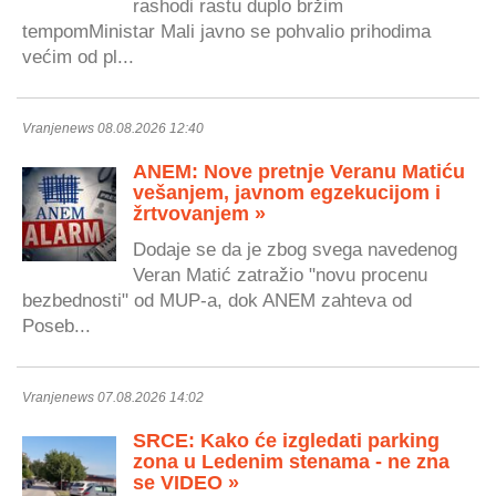
rashodi rastu duplo bržim
tempomMinistar Mali javno se pohvalio prihodima
većim od pl...
Vranjenews 08.08.2026 12:40
ANEM: Nove pretnje Veranu Matiću
vešanjem, javnom egzekucijom i
žrtvovanjem »
Dodaje se da je zbog svega navedenog
Veran Matić zatražio "novu procenu
bezbednosti" od MUP-a, dok ANEM zahteva od
Poseb...
Vranjenews 07.08.2026 14:02
SRCE: Kako će izgledati parking
zona u Ledenim stenama - ne zna
se VIDEO »