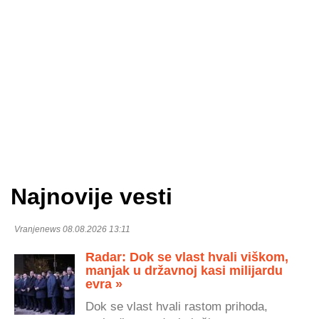
Najnovije vesti
Vranjenews 08.08.2026 13:11
Radar: Dok se vlast hvali viškom,
manjak u državnoj kasi milijardu
evra »
Dok se vlast hvali rastom prihoda,