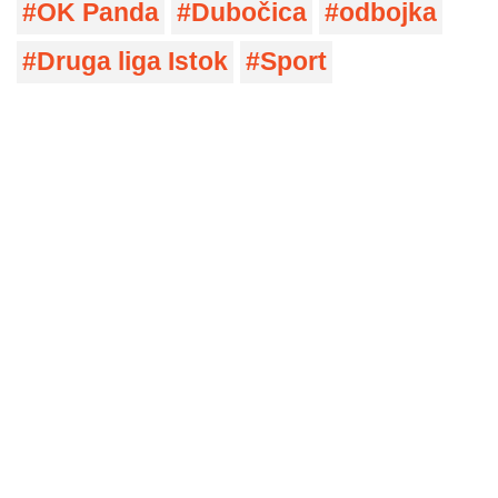
OK Panda
Dubočica
odbojka
Druga liga Istok
Sport