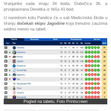
Vranjanke sada imaju 34 boda, Dubočica 36, a
prvoplasirana Desetka iz Niša 41 bod.
U narednom kolu Pandice će u sali Medicinske škole u
Vranju
dočekati ekipu Jagodine
koja trenutno zauzima
sedmo mesto na tabeli.
Pogled na tabelu. Foto Printscreen