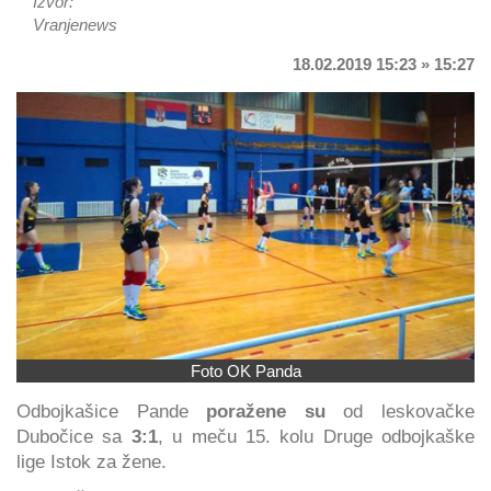
Izvor:
Vranjenews
18.02.2019 15:23 » 15:27
Foto OK Panda
Odbojkašice Pande
poražene su
od leskovačke
Dubočice sa
3:1
, u meču 15. kolu Druge odbojkaške
lige Istok za žene.