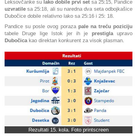
Leksovčanke su
lako dobile prvi set
sa 25:15, Pandice
uzvratile
sa 25:18, ali su naredna dva seta odbojkašice
Dubočice dobile relativno lako sa 25:16 i 25: 18.
Pandice su posle ovog poraza
pale na treću poziciju
tabele Druge lige Istok jer ih je
prestigla
upravo
Dubočica
kao direktan konkurent za visok plasman.
Rezultati 15. kola. Foto printscreen