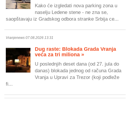
Kako će izgledati nova parking zona u
naselju Ledene stene - ne zna se,
saopštavaju iz Gradskog odbora stranke Srbija ce...
Vranjenews 07.08.2026 13:31
Dug raste: Blokada Grada Vranja
veća za tri miliona »
U poslednjih deset dana (od 27. jula do
danas) blokada jednog od računa Grada
Vranja u Upravi za Trezor (koji podleže
fi...