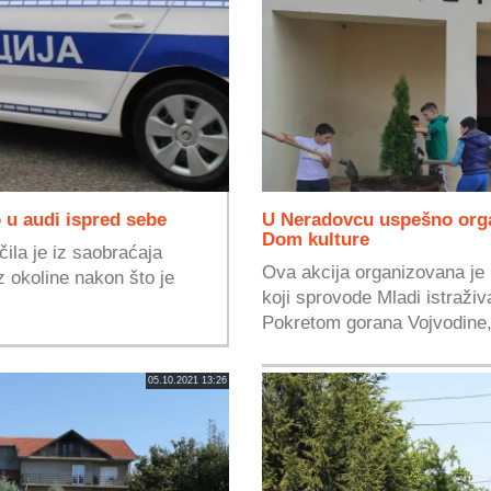
 u audi ispred sebe
U Neradovcu uspešno orga
Dom kulture
čila je iz saobraćaja
Ova akcija organizovana je 
 okoline nakon što je
koji sprovode Mladi istraživ
Pokretom gorana Vojvodine,
05.10.2021 13:26