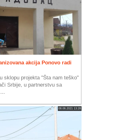
nizovana akcija Ponovo radi
u sklopu projekta "Šta nam teško"
ači Srbije, u partnerstvu sa
...
08.06.2021 13:28