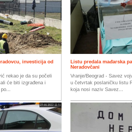
adovcu, investicija od
Listu predala mađarska par
Neradovčani
ć rekao je da su počeli
Vranje/Beograd - Savez vo
i će biti izgrađena i
u četvrtak poslaničku listu 
po...
koja nosi naziv Savez...
27.01.2022 11:51