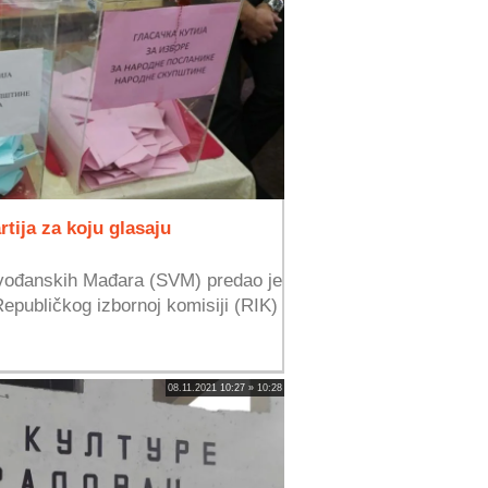
tija za koju glasaju
jvođanskih Mađara (SVM) predao je
Republičkog izbornoj komisiji (RIK)
08.11.2021 10:27 » 10:28