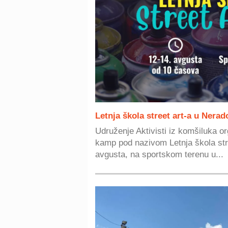
Letnja škola street art-a u Nera
Udruženje Aktivisti iz komšiluka o
kamp pod nazivom Letnja škola stre
avgusta, na sportskom terenu u...