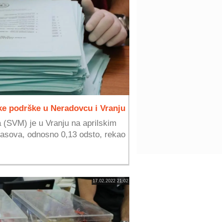
ke podrške u Neradovcu i Vranju
(SVM) je u Vranju na aprilskim
lasova, odnosno 0,13 odsto, rekao
17.02.2022 21:02