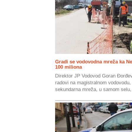
Gradi se vodovodna mreža ka Ner
100 miliona
Direktor JP Vodovod Goran Đorđevi
radovi na magistralnom vodovodu, al
sekundarna mreža, u samom selu, 