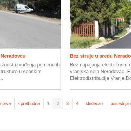
u Neradovcu
Bez struje u sredu Nerado
ažnost izvođenja pomenutih
Bez napajanja električnom e
strukture u seoskim
vranjska sela Neradovac, Pa
..
Elektrodistribucije Vranje.Do
« prva
‹ prethodna
1
2
3
4
sledeća ›
poslednja 