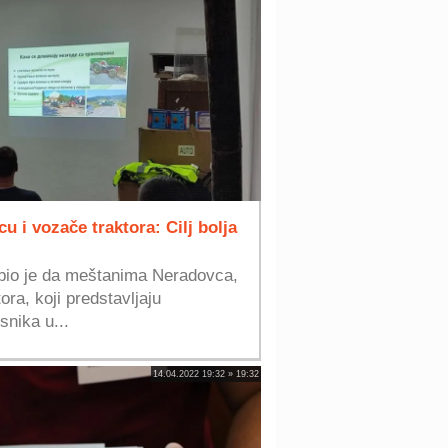
u i vozače traktora: Cilj bolja
a bio je da meštanima Neradovca,
ra, koji predstavljaju
snika u...
14.04.2022 19:32 » 19:32