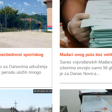
bezbednost sportskog
Mađari ovog puta bez veli
Savez vojvođanskih Mađara 
o sa članovima udruženja
izborima osvojio samo 56 g
 periodu uložili mnogo
je za Danas Novica...
24.03.2022 01:53