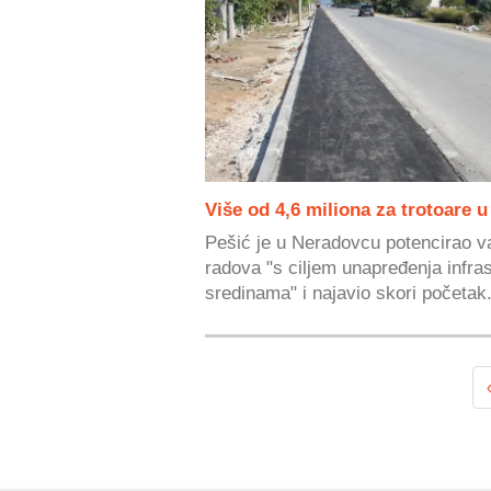
Više od 4,6 miliona za trotoare 
Pešić je u Neradovcu potencirao v
radova "s ciljem unapređenja infra
sredinama" i najavio skori početak.