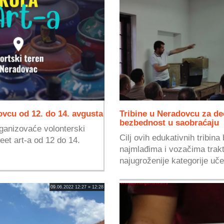
dovcu od 12. do 14. avgusta
Tribine u Neradovcu za dec
bezbednost u saobraćaju
rganizovaće volonterski
Cilj ovih edukativnih tribin
et art-a od 12 do 14.
najmlađima i vozačima trakto
najugroženije kategorije uče
09.06.2022 12:27 » 12:28