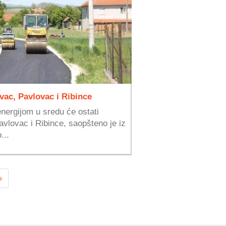
vac, Pavlovac i Ribince
nergijom u sredu će ostati
vlovac i Ribince, saopšteno je iz
...
»