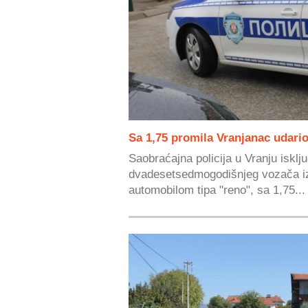
Sa 1,75 promila Vranjanac udario
Saobraćajna policija u Vranju isklju
dvadesetsedmogodišnjeg vozača iz
automobilom tipa "reno", sa 1,75...