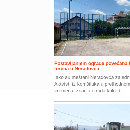
Postavljanjem ograde povećana 
terena u Neradovcu
Iako su meštani Neradovca zajedn
Aktvisti iz komšiluka u prethodnom
vremena, znanja i truda kako bi...